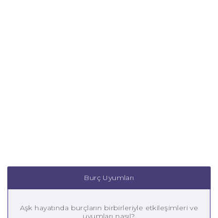
Burç Uyumları
Aşk hayatında burçların birbirleriyle etkileşimleri ve
uyumları nasıl?