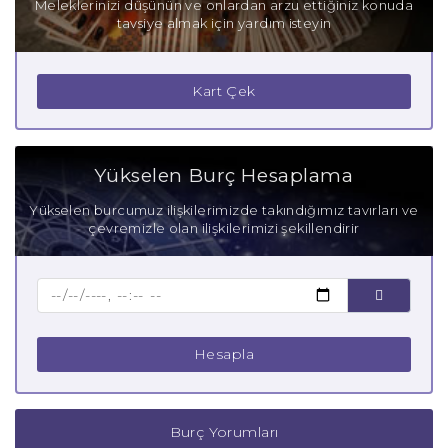
Meleklerinizi düşünün ve onlardan arzu ettiğiniz konuda
tavsiye almak için yardım isteyin
Kart Çek
Yükselen Burç Hesaplama
Yükselen burcumuz ilişkilerimizde takındığımız tavırları ve
çevremizle olan ilişkilerimizi şekillendirir
Hesapla
Burç Yorumları