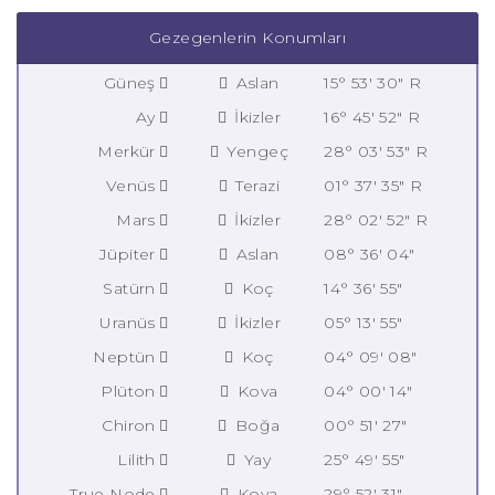
Gezegenlerin Konumları
Güneş
Aslan
15° 53' 30" R
Ay
İkizler
16° 45' 52" R
Merkür
Yengeç
28° 03' 53" R
Venüs
Terazi
01° 37' 35" R
Mars
İkizler
28° 02' 52" R
Jüpiter
Aslan
08° 36' 04"
Satürn
Koç
14° 36' 55"
Uranüs
İkizler
05° 13' 55"
Neptün
Koç
04° 09' 08"
Plüton
Kova
04° 00' 14"
Chiron
Boğa
00° 51' 27"
Lilith
Yay
25° 49' 55"
True Node
Kova
29° 52' 31"