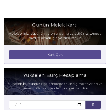
Günün Melek Kartı
Meleklerinizi düşünün ve onlardan arzu ettiğiniz konuda
tavsiye almak için yardım isteyin
Kart Çek
Yükselen Burç Hesaplama
Yükselen burcumuz ilişkilerimizde takındığımız tavırları ve
çevremizle olan ilişkilerimizi şekillendirir