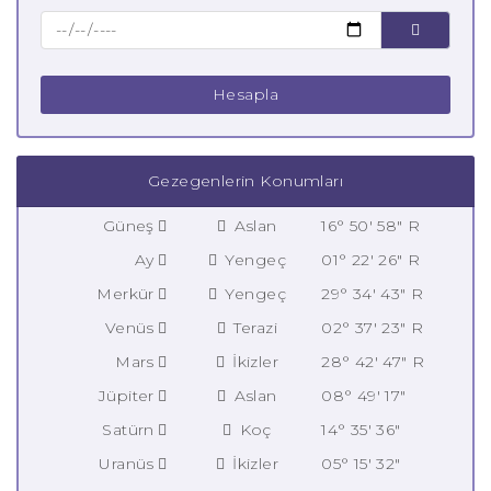
Hesapla
Gezegenlerin Konumları
Güneş
Aslan
16° 50' 58" R
Ay
Yengeç
01° 22' 26" R
Merkür
Yengeç
29° 34' 43" R
Venüs
Terazi
02° 37' 23" R
Mars
İkizler
28° 42' 47" R
Jüpiter
Aslan
08° 49' 17"
Satürn
Koç
14° 35' 36"
Uranüs
İkizler
05° 15' 32"