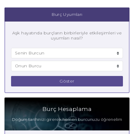
Burç Uyumları
Aşk hayatında burçların birbirleriyle etkileşimleri ve
uyumları nasıl?
Göster
Burç Hesaplama
Doğum tarihinizi girerek hemen burcunuzu öğrenelim