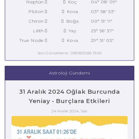
Neptün
Koç
04° 08' 09"
Plüton
Kova
03° 58' 53"
Chiron
Boğa
00° 51' 11"
Lilith
Yay
25° 56' 37"
True Node
Kova
29° 51' 03"
Son Güncelleme : 09/08/2026 13:00
Astroloji Gündemi
31 Aralık 2024 Oğlak Burcunda
Yeniay - Burçlara Etkileri
24 Aralık 2024, Salı