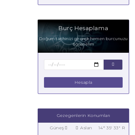
Burç Hesaplama
Doğum tarihinizi girerek hemen burcunuzu
öğrenelim
Hesapla
Gezegenlerin Konumları
Güneş
Aslan
14° 35' 33" R