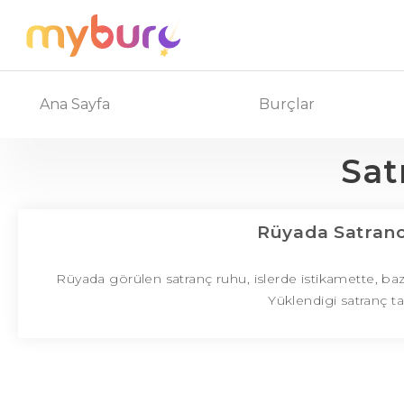
Ana Sayfa
Burçlar
Sat
Rüyada Satran
Rüyada görülen satranç ruhu, islerde istikamette, b
Yüklendigi satranç t