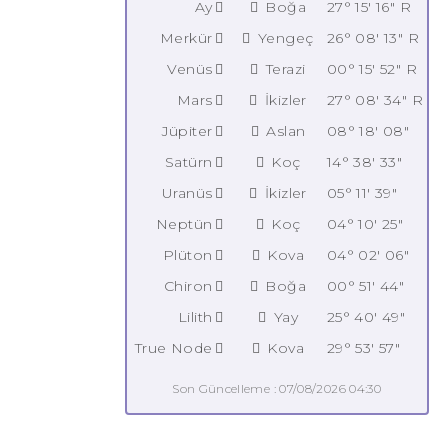
Ay
Boğa
27° 15' 16" R
Merkür
Yengeç
26° 08' 13" R
Venüs
Terazi
00° 15' 52" R
Mars
İkizler
27° 08' 34" R
Jüpiter
Aslan
08° 18' 08"
Satürn
Koç
14° 38' 33"
Uranüs
İkizler
05° 11' 39"
Neptün
Koç
04° 10' 25"
Plüton
Kova
04° 02' 06"
Chiron
Boğa
00° 51' 44"
Lilith
Yay
25° 40' 49"
True Node
Kova
29° 53' 57"
Son Güncelleme : 07/08/2026 04:30