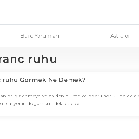
Burç Yorumları
Astroloji
ranc ruhu
c ruhu Görmek Ne Demek?
azan da gizlenmeye ve aniden ölüme ve dogru sözlülüge delale
asi, cariyenin dogumuna delalet eder.