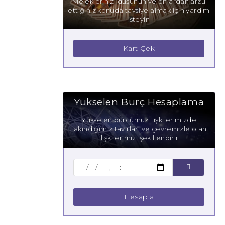
Meleklerinizi düşünün ve onlardan arzu
ettiğiniz konuda tavsiye almak için yardım
isteyin
Kart Çek
Yükselen Burç Hesaplama
Yükselen burcumuz ilişkilerimizde
takındığımız tavırları ve çevremizle olan
ilişkilerimizi şekillendirir
Hesapla