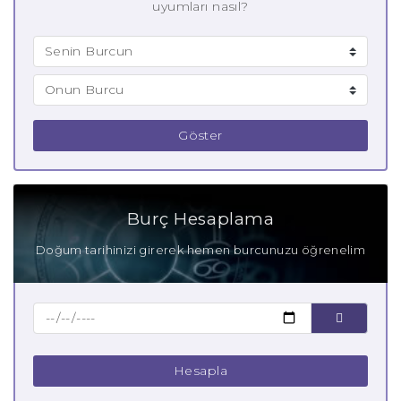
uyumları nasıl?
Göster
Burç Hesaplama
Doğum tarihinizi girerek hemen burcunuzu öğrenelim
Hesapla