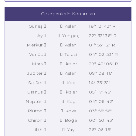
Gezegenlerin Konumları
Güneş
Aslan
18° 13' 43" R
Ay
Yengeç
22° 33' 36" R
Merkür
Aslan
01° 53' 12" R
Venüs
Terazi
04° 02' 53" R
Mars
İkizler
29° 40' 06" R
Jüpiter
Aslan
09° 08' 16"
Satürn
Koç
14° 33' 31"
Uranüs
İkizler
05° 17' 46"
Neptün
Koç
04° 06' 42"
Plüton
Kova
03° 56' 56"
Chiron
Boğa
00° 50' 43"
Lilith
Yay
26° 06' 16"