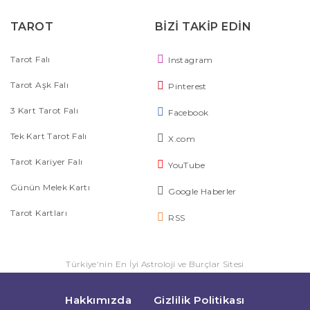
TAROT
BİZİ TAKİP EDİN
Tarot Falı
Instagram
Tarot Aşk Falı
Pinterest
3 Kart Tarot Falı
Facebook
Tek Kart Tarot Falı
X.com
Tarot Kariyer Falı
YouTube
Günün Melek Kartı
Google Haberler
Tarot Kartları
RSS
Türkiye'nin En İyi Astroloji ve Burçlar Sitesi
Hakkımızda
Gizlilik Politikası