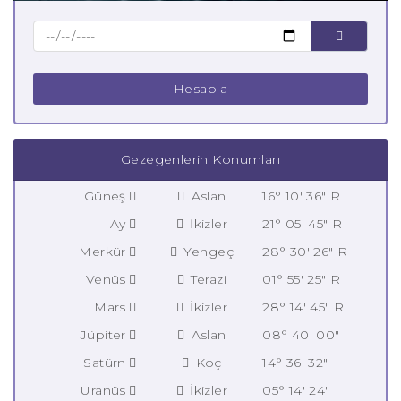
Hesapla
Gezegenlerin Konumları
Güneş
Aslan
16° 10' 36" R
Ay
İkizler
21° 05' 45" R
Merkür
Yengeç
28° 30' 26" R
Venüs
Terazi
01° 55' 25" R
Mars
İkizler
28° 14' 45" R
Jüpiter
Aslan
08° 40' 00"
Satürn
Koç
14° 36' 32"
Uranüs
İkizler
05° 14' 24"