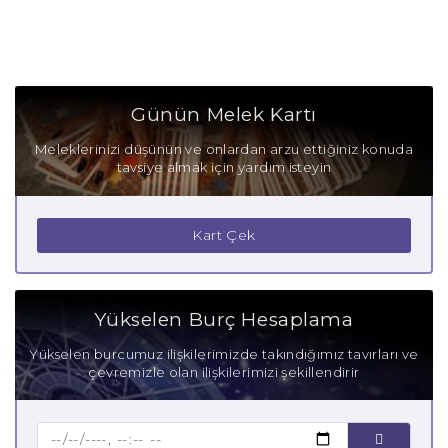
Günün Melek Kartı
Meleklerinizi düşünün ve onlardan arzu ettiğiniz konuda
tavsiye almak için yardım isteyin
Kart Çek
Yükselen Burç Hesaplama
Yükselen burcumuz ilişkilerimizde takındığımız tavırları ve
çevremizle olan ilişkilerimizi şekillendirir