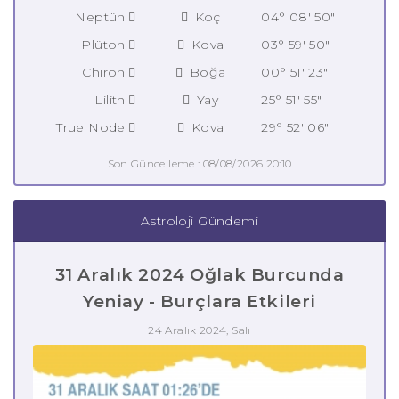
Neptün
Koç
04° 08' 50"
Plüton
Kova
03° 59' 50"
Chiron
Boğa
00° 51' 23"
Lilith
Yay
25° 51' 55"
True Node
Kova
29° 52' 06"
Son Güncelleme : 08/08/2026 20:10
Astroloji Gündemi
31 Aralık 2024 Oğlak Burcunda
Yeniay - Burçlara Etkileri
24 Aralık 2024, Salı