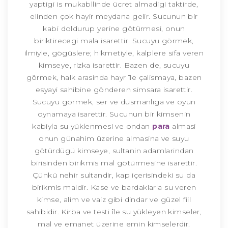
yaptigi is mukabllinde ücret almadigi taktirde,
elinden çok hayir meydana gelir. Sucunun bir
kabi doldurup yerine götürmesi, onun
biriktirecegi mala isarettir. Sucuyu görmek,
ilmiyle, gögüslere; hikmetiyle, kalplere sifa veren
kimseye, rizka isarettir. Bazen de, sucuyu
görmek, halk arasinda hayr île çalismaya, bazen
esyayi sahibine gönderen simsara isarettir.
Sucuyu görmek, ser ve düsmanliga ve oyun
oynamaya isarettir. Sucunun bir kimsenin
kabiyla su yüklenmesi ve ondan
para
almasi
onun günahim üzerine almasina ve suyu
götürdügü kimseye, sultanin adamlarindan
birisinden birikmis mal götürmesine isarettir.
Çünkü nehir sultandir, kap içerisindeki su da
birikmis maldir. Kase ve bardaklarla su veren
kimse, alim ve vaiz gibi dindar ve güzel fiil
sahibidir. Kirba ve testi île su yükleyen kimseler,
mal ve emanet üzerine emin kimselerdir.