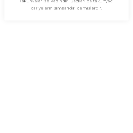
Takunyalar ise kadindir. Bazilari da takunyaci
cariyelerin simsaridir, demislerdir.