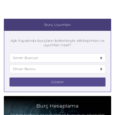
Burç Uyumları
Aşk hayatında burçların birbirleriyle etkileşimleri ve
uyumları nasıl?
Göster
Burç Hesaplama
Doğum tarihinizi girerek hemen burcunuzu öğrenelim