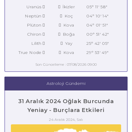
Uranüs
İkizler
05° 11' 58"
Neptün
Koç
04° 10' 14"
Plüton
Kova
04° 01' 51"
Chiron
Boğa
00° 51' 42"
Lilith
Yay
25° 42' 05"
True Node
Kova
29° 53' 49"
Son Güncelleme : 07/08/2026 09:00
Astroloji Gündemi
31 Aralık 2024 Oğlak Burcunda
Yeniay - Burçlara Etkileri
24 Aralık 2024, Salı