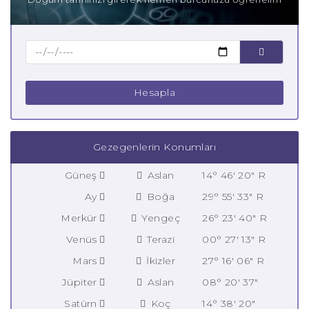
Hesapla
Gezegenlerin Konumları
Güneş
Aslan
14° 46' 20" R
Ay
Boğa
29° 55' 33" R
Merkür
Yengeç
26° 23' 40" R
Venüs
Terazi
00° 27' 13" R
Mars
İkizler
27° 16' 06" R
Jüpiter
Aslan
08° 20' 37"
Satürn
Koç
14° 38' 20"