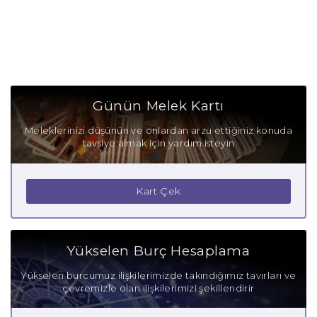
Günün Melek Kartı
Meleklerinizi düşünün ve onlardan arzu ettiğiniz konuda
tavsiye almak için yardım isteyin
Kart Çek
Yükselen Burç Hesaplama
Yükselen burcumuz ilişkilerimizde takındığımız tavırları ve
çevremizle olan ilişkilerimizi şekillendirir