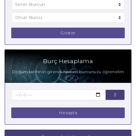
Göster
Burç Hesaplama
Doğum tarihinizi girerek hemen burcunuzu öğrenelim
Hesapla