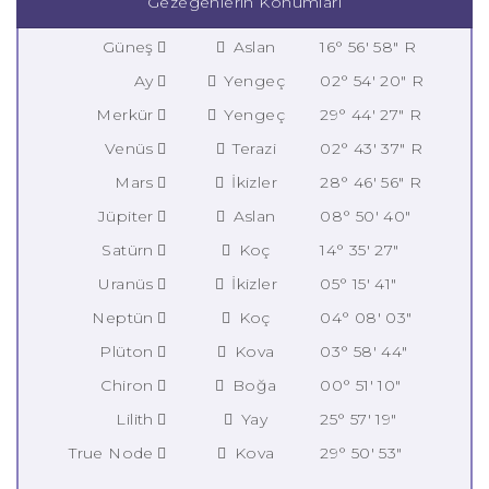
Gezegenlerin Konumları
Güneş
Aslan
16° 56' 58" R
Ay
Yengeç
02° 54' 20" R
Merkür
Yengeç
29° 44' 27" R
Venüs
Terazi
02° 43' 37" R
Mars
İkizler
28° 46' 56" R
Jüpiter
Aslan
08° 50' 40"
Satürn
Koç
14° 35' 27"
Uranüs
İkizler
05° 15' 41"
Neptün
Koç
04° 08' 03"
Plüton
Kova
03° 58' 44"
Chiron
Boğa
00° 51' 10"
Lilith
Yay
25° 57' 19"
True Node
Kova
29° 50' 53"