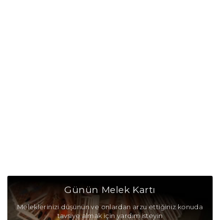
Günün Melek Kartı
Meleklerinizi düşünün ve onlardan arzu ettiğiniz konuda
tavsiye almak için yardım isteyin