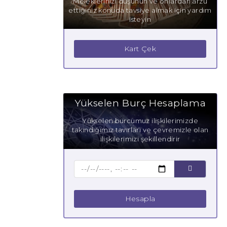
Meleklerinizi düşünün ve onlardan arzu
ettiğiniz konuda tavsiye almak için yardım
isteyin
Kart Çek
Yükselen Burç Hesaplama
Yükselen burcumuz ilişkilerimizde
takındığımız tavırları ve çevremizle olan
ilişkilerimizi şekillendirir
Hesapla