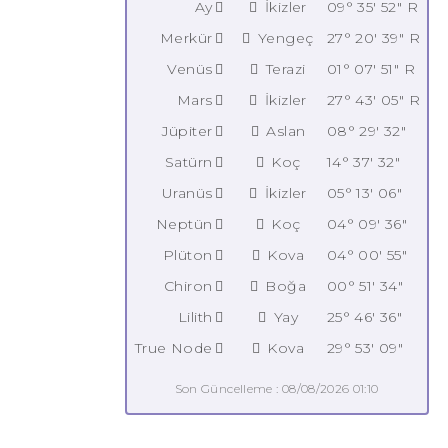
Ay
İkizler
09° 35' 52" R
Merkür
Yengeç
27° 20' 39" R
Venüs
Terazi
01° 07' 51" R
Mars
İkizler
27° 43' 05" R
Jüpiter
Aslan
08° 29' 32"
Satürn
Koç
14° 37' 32"
Uranüs
İkizler
05° 13' 06"
Neptün
Koç
04° 09' 36"
Plüton
Kova
04° 00' 55"
Chiron
Boğa
00° 51' 34"
Lilith
Yay
25° 46' 36"
True Node
Kova
29° 53' 09"
Son Güncelleme : 08/08/2026 01:10