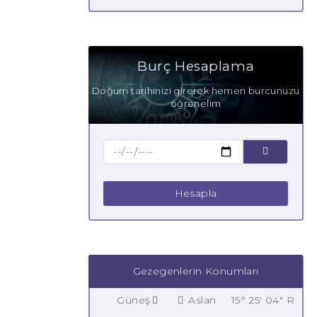
Burç Hesaplama
Doğum tarihinizi girerek hemen burcunuzu
öğrenelim
Hesapla
Gezegenlerin Konumları
Güneş
Aslan
15° 25' 04" R