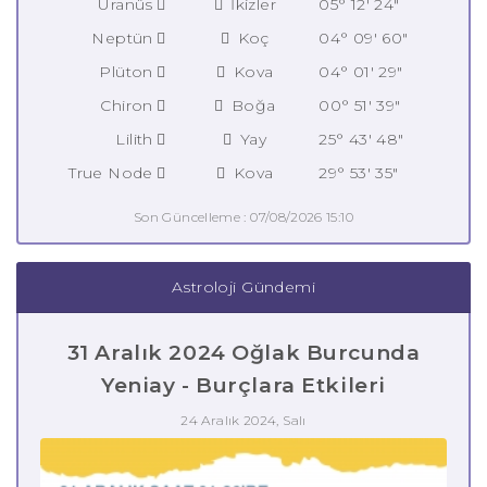
Uranüs
İkizler
05° 12' 24"
Neptün
Koç
04° 09' 60"
Plüton
Kova
04° 01' 29"
Chiron
Boğa
00° 51' 39"
Lilith
Yay
25° 43' 48"
True Node
Kova
29° 53' 35"
Son Güncelleme : 07/08/2026 15:10
Astroloji Gündemi
31 Aralık 2024 Oğlak Burcunda
Yeniay - Burçlara Etkileri
24 Aralık 2024, Salı