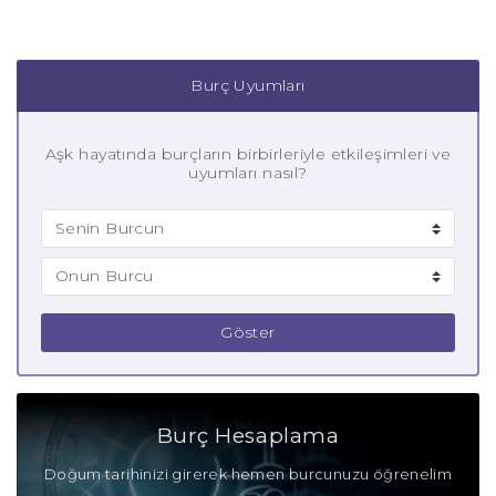
Burç Uyumları
Aşk hayatında burçların birbirleriyle etkileşimleri ve
uyumları nasıl?
Göster
Burç Hesaplama
Doğum tarihinizi girerek hemen burcunuzu öğrenelim