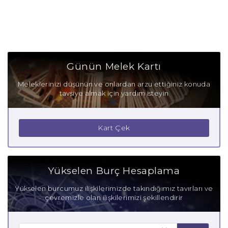
Günün Melek Kartı
Meleklerinizi düşünün ve onlardan arzu ettiğiniz konuda
tavsiye almak için yardım isteyin
Kart Çek
Yükselen Burç Hesaplama
Yükselen burcumuz ilişkilerimizde takındığımız tavırları ve
çevremizle olan ilişkilerimizi şekillendirir