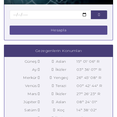
Hesapla
Gezegenlerin Konumları
Güneş
Aslan
15° 01' 06" R
Ay
İkizler
03° 36' 07" R
Merkür
Yengeç
26° 45' 08" R
Venüs
Terazi
00° 42' 44" R
Mars
İkizler
27° 26' 23" R
Jüpiter
Aslan
08° 24' 01"
Satürn
Koç
14° 38' 02"