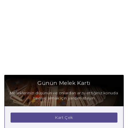
Günün Melek Kartı
Meleklerinizi düşünün ve onlardan arzu ettiğiniz konuda
tavsiye almak için yardım isteyin
Kart Çek