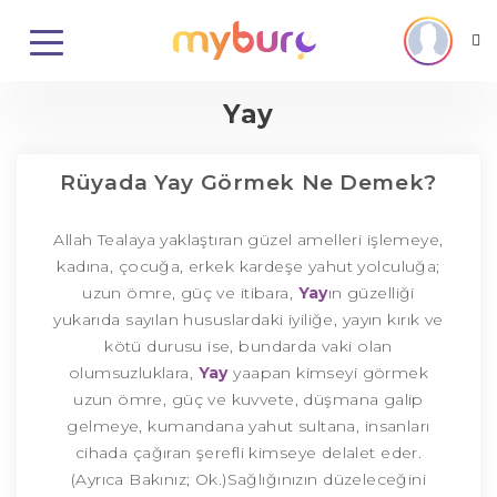
Yay
Rüyada Yay Görmek Ne Demek?
Allah Tealaya yaklaştıran güzel amelleri işlemeye,
kadına, çocuğa, erkek kardeşe yahut yolculuğa;
uzun ömre, güç ve itibara,
Yay
ın güzelliği
yukarıda sayılan hususlardaki iyiliğe, yayın kırık ve
kötü durusu ise, bundarda vaki olan
olumsuzluklara,
Yay
yaapan kimseyi görmek
uzun ömre, güç ve kuvvete, düşmana galip
gelmeye, kumandana yahut sultana, insanları
cihada çağıran şerefli kimseye delalet eder.
(Ayrıca Bakınız; Ok.)Sağlığınızın düzeleceğini