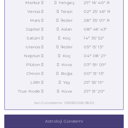
Merkür
Yengeç
29° 16' 40" R
Venüs
Terazi
02° 25' 46" R
Mars
İkizler
28° 35' 01" R
Jüpiter
Aslan
08° 46' 43"
Satürn
Koç
14° 35' 52"
Uranüs
İkizler
05° 15' 13"
Neptün
Koç
04° 08' 21"
Plüton
Kova
03° 59' 09"
Chiron
Boğa
00° 51' 15"
Lilith
Yay
25° 55' 19"
True Node
Kova
29° 51' 20"
Son Güncelleme : 09/08/2026 08:20
Astroloji Gündemi