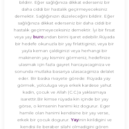
bildirir. Eğer sağlığınıza dikkat ederseniz bir
daha ciddi bir hastalık geçirmeyeceksiniz
demektir. Sağlığınızın düzeleceğini bildirir. Eğer
sağlığınıza dikkat ederseniz bir daha ciddi bir
hastalık geçirmeyeceksiniz demektir. İyi bir fırsat
veya yay
burc
undan birini işaret edebilir.Rüyada
bir hedefe okunuzla bir yay firlattiginizi, veya bir
yayla keman çaldiginizi veya herhangi bir
makinenin yay kismini görmeniz, hedefinize
ulasmak için fazla gayret harcayacaginiza ve
sonunda mutlaka basariya ulasacaginiza delalet
eder. Bir baska rivayete görede: Rüyada yay
görmek, yolculuga veya erkek kardese yahut
kadin, çocuk ve Allah (C.C.)a yaklasmaya
isarettir.Bir kimse rüyada kin içinde bir yay
görse, o kimsenin hanimi kiz dogurur. Eger
hamile olan hanimi kendisine bir yay verse,
erkek bir çocuk dogurur.
Yay
inin kirildigini ve
kendisi ile beraber silahi olmadigini gören