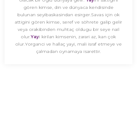
olacak bir oglu dünyaya gelir.
Yay
ini sattigini
gören kimse, din ve dünyaca kendisinde
bulunan seyibaskasindan esirger.Savas için ok
attigini gören kimse, seref ve söhrete galip gelir
veya orakibinden muhtaç oldugu bir seye nail
olur.
Yay
i kirilan kimsenin, zarari az, kan çok
olur.Yorganci ve hallaç yayi, mali israf etmeye ve
çalmadan oynamaya isarettir.