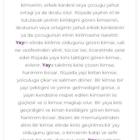
kimsenin, erkek kardesi veya çocugu yahut
ortagi ya da dostu ölür. Rüyada yayinin el ile
tutulacak yerinin kirildigini gören kimsenin,
dostunun veya ortaginin yahut erkek kardesinin
ya da çocugunun elinin kirilmasina isarettir.
Yay
in elinde kirilmis oldugunu gören kimse, vali
ise vazifesinden alinir; tüccar ise, ticaretinde zarar
eder.Rüyada yaya kiris taktigini gören kimse,
evlenir.
Yay
a takilmis kirisi çözen kimse,
hanimim bosar. Rüyada yayi kirilan kimse,
yolculuga çikar ve salimen döner. Bir kimse bir
yayi çektigini ve yerine gelmediginl görse, o
yayin kendisine nispet edilen kimsenin isi
güçlesir ve o kimse maglup olur. Bir yaya kiris
geçirdigini ve kirisin kesildigini gören kimse,
hanimim bosar. Bazen de memuriyetinden
alinir.Bir kimse elinde kirisi geçirilmis bir yay
oldugunu görse, o kimsenin katip ve sefir