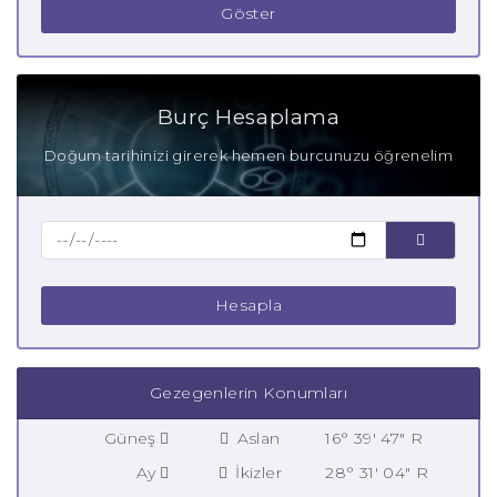
Göster
Burç Hesaplama
Doğum tarihinizi girerek hemen burcunuzu öğrenelim
Hesapla
Gezegenlerin Konumları
Güneş
Aslan
16° 39' 47" R
Ay
İkizler
28° 31' 04" R