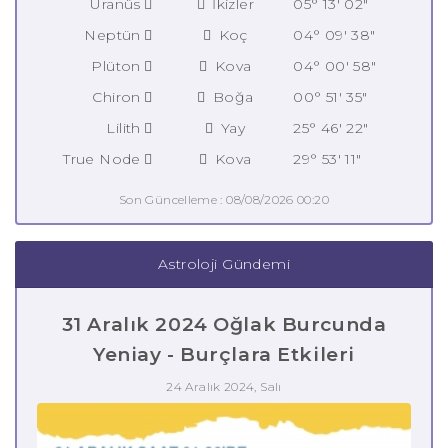
Uranüs
İkizler
05° 13' 02"
Neptün
Koç
04° 09' 38"
Plüton
Kova
04° 00' 58"
Chiron
Boğa
00° 51' 35"
Lilith
Yay
25° 46' 22"
True Node
Kova
29° 53' 11"
Son Güncelleme : 08/08/2026 00:20
Astroloji Gündemi
31 Aralık 2024 Oğlak Burcunda
Yeniay - Burçlara Etkileri
24 Aralık 2024, Salı