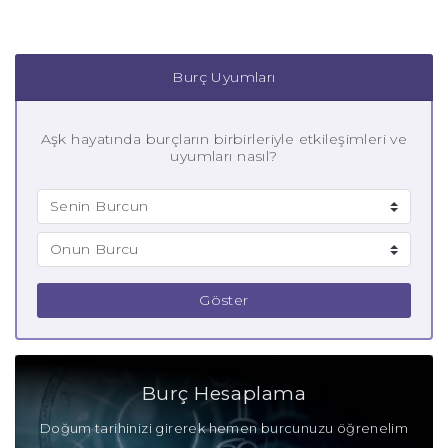
Burç Uyumları
Aşk hayatında burçların birbirleriyle etkileşimleri ve
uyumları nasıl?
Göster
Burç Hesaplama
Doğum tarihinizi girerek hemen burcunuzu öğrenelim