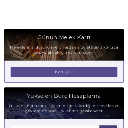
Günün Melek Kartı
Meleklerinizi düşünün ve onlardan arzu ettiğiniz konuda
tavsiye almak için yardım isteyin
Kart Çek
Yükselen Burç Hesaplama
Yükselen burcumuz ilişkilerimizde takındığımız tavırları ve
çevremizle olan ilişkilerimizi şekillendirir