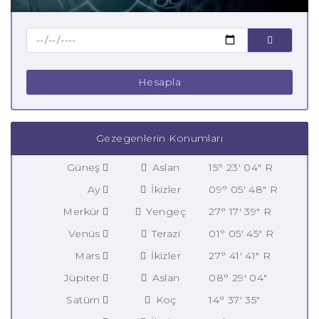
Hesapla
Gezegenlerin Konumları
Güneş
Aslan
15° 23' 04" R
Ay
İkizler
09° 05' 48" R
Merkür
Yengeç
27° 17' 39" R
Venüs
Terazi
01° 05' 45" R
Mars
İkizler
27° 41' 41" R
Jüpiter
Aslan
08° 29' 04"
Satürn
Koç
14° 37' 35"