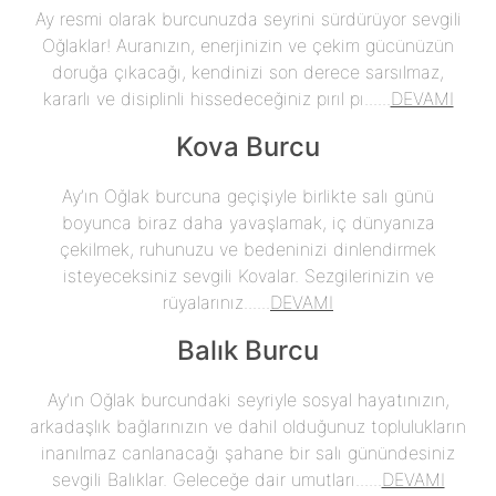
Ay resmi olarak burcunuzda seyrini sürdürüyor sevgili
Oğlaklar! Auranızın, enerjinizin ve çekim gücünüzün
doruğa çıkacağı, kendinizi son derece sarsılmaz,
kararlı ve disiplinli hissedeceğiniz pırıl pı......
DEVAMI
Kova Burcu
Ay’ın Oğlak burcuna geçişiyle birlikte salı günü
boyunca biraz daha yavaşlamak, iç dünyanıza
çekilmek, ruhunuzu ve bedeninizi dinlendirmek
isteyeceksiniz sevgili Kovalar. Sezgilerinizin ve
rüyalarınız......
DEVAMI
Balık Burcu
Ay’ın Oğlak burcundaki seyriyle sosyal hayatınızın,
arkadaşlık bağlarınızın ve dahil olduğunuz toplulukların
inanılmaz canlanacağı şahane bir salı günündesiniz
sevgili Balıklar. Geleceğe dair umutları......
DEVAMI