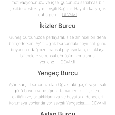
motivasyonunuzu ve içsel gücünüzü sarsılmaz bir
şekilde destekliyor sevgili Boğalar. Hayata karşı çok
daha gen......
DEVAMI
İkizler Burcu
Güneş burcunuzda parlayarak size zihinsel bir deha
bahşederken, Ay’ın Oğlak burcundaki seyri salı günü
boyunca odağınızı finansal paylaşımlara, ortaklaşa
bütçelere ve ruhsal dönüşüm konularına
yönlend......
DEVAMI
Yengeç Burcu
Ay'ın karşıt burcunuz olan Oğlak’taki güçlü seyri, salı
günü boyunca odağınızı tamamen ikili ilişkilere,
evliliğinize, ortaklıklarınıza ve hayattaki dengeleri
korumaya yönlendiriyor sevgili Yengeçler.......
DEVAMI
Aslan Burcu