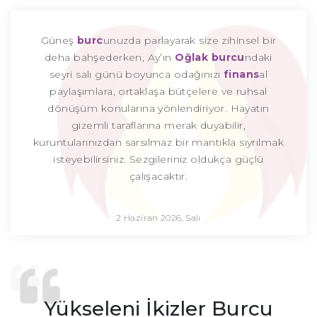
Güneş
burc
unuzda parlayarak size zihinsel bir
deha bahşederken, Ay’ın
Oğlak burcu
ndaki
seyri salı günü boyunca odağınızı
finans
al
paylaşımlara, ortaklaşa bütçelere ve ruhsal
dönüşüm konularına yönlendiriyor. Hayatın
gizemli taraflarına merak duyabilir,
kuruntularınızdan sarsılmaz bir mantıkla sıyrılmak
isteyebilirsiniz. Sezgileriniz oldukça güçlü
çalışacaktır.
2 Haziran 2026, Salı
Yükseleni İkizler Burcu