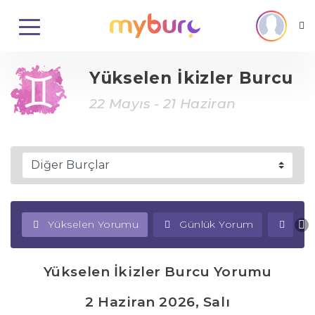
Yükselen İkizler Burcu
22 Mayıs - 21 Haziran
Yükselen Yorumu
Günlük Yorum
Haf
Yükselen İkizler Burcu Yorumu
2 Haziran 2026, Salı