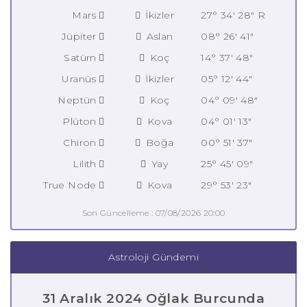
Mars
İkizler
27° 34' 28" R
Jüpiter
Aslan
08° 26' 41"
Satürn
Koç
14° 37' 48"
Uranüs
İkizler
05° 12' 44"
Neptün
Koç
04° 09' 48"
Plüton
Kova
04° 01' 13"
Chiron
Boğa
00° 51' 37"
Lilith
Yay
25° 45' 09"
True Node
Kova
29° 53' 23"
Son Güncelleme : 07/08/2026 20:00
Astroloji Gündemi
31 Aralık 2024 Oğlak Burcunda