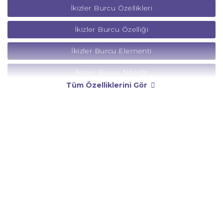
İkizler Burcu Özellikleri
İkizler Burcu Özelliği
İkizler Burcu Elementi
İkizler Burcu Niteliği
Tüm Özelliklerini Gör
İkizler Burcu Yönetici Gezegeni
İkizler Burcu Rengi
İkizler Burcu Taşı
İkizler Burcu Günü
İkizler Burcu Erkeği
İkizler Burcu Kadını
İkizler Burcu Tarzı