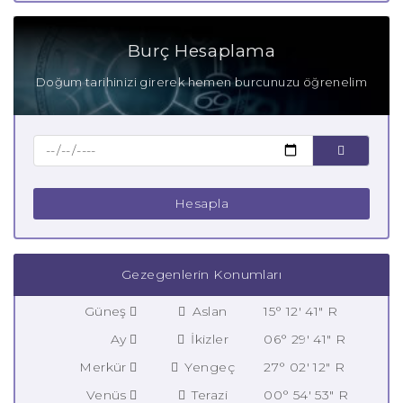
Burç Hesaplama
Doğum tarihinizi girerek hemen burcunuzu öğrenelim
Hesapla
Gezegenlerin Konumları
Güneş
Aslan
15° 12' 41" R
Ay
İkizler
06° 29' 41" R
Merkür
Yengeç
27° 02' 12" R
Venüs
Terazi
00° 54' 53" R