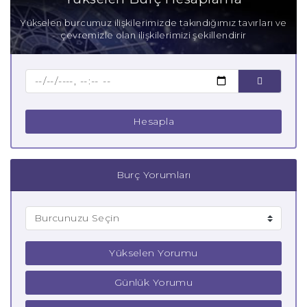
Anne İkizler Burcu
Yükselen burcumuz ilişkilerimizde takındığımız tavırları ve
çevremizle olan ilişkilerimizi şekillendirir
Baba İkizler Burcu
Çocuk İkizler Burcu
Hesapla
Burç Yorumları
Yükselen Yorumu
Günlük Yorumu