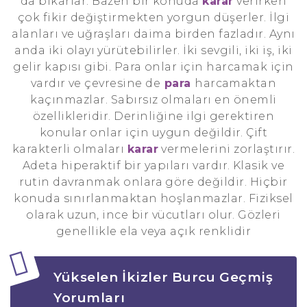
da bıkarlar. Bazen bir konuda
karar
verirken
çok fikir değiştirmekten yorgun düşerler. İlgi
alanları ve uğraşları daima birden fazladır. Aynı
anda iki olayı yürütebilirler. İki sevgili, iki iş, iki
gelir kapısı gibi. Para onlar için harcamak için
vardır ve çevresine de
para
harcamaktan
kaçınmazlar. Sabırsız olmaları en önemli
özellikleridir. Derinliğine ilgi gerektiren
konular onlar için uygun değildir. Çift
karakterli olmaları
karar
vermelerini zorlaştırır.
Adeta hiperaktif bir yapıları vardır. Klasik ve
rutin davranmak onlara göre değildir. Hiçbir
konuda sınırlanmaktan hoşlanmazlar. Fiziksel
olarak uzun, ince bir vücutları olur. Gözleri
genellikle ela veya açık renklidir
Yükselen İkizler Burcu Geçmiş
Yorumları