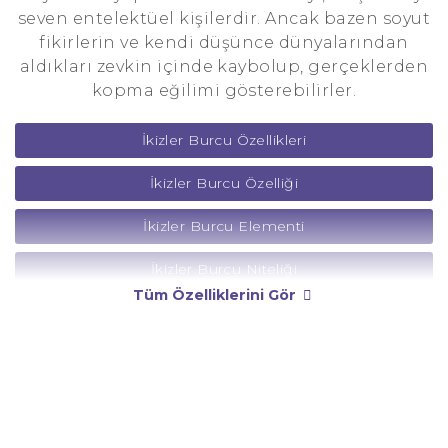
seven entelektüel kişilerdir. Ancak bazen soyut
fikirlerin ve kendi düşünce dünyalarından
aldıkları zevkin içinde kaybolup, gerçeklerden
kopma eğilimi gösterebilirler.
İkizler Burcu Özellikleri
İkizler Burcu Özelliği
İkizler Burcu Elementi
İkizler Burcu Niteliği
Tüm Özelliklerini Gör
İkizler Burcu Yönetici Gezegeni
İkizler Burcu Rengi
İkizler Burcu Taşı
İkizler Burcu Günü