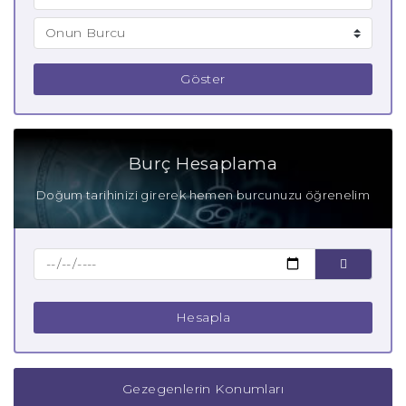
Göster
Burç Hesaplama
Doğum tarihinizi girerek hemen burcunuzu öğrenelim
Hesapla
Gezegenlerin Konumları