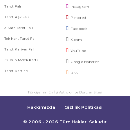
Tarot Falı
Instagram
Tarot Aşk Falı
Pinterest
3 Kart Tarot Falı
Facebook
Tek Kart Tarot Falı
X.com
Tarot Kariyer Falı
YouTube
Günün Melek Kartı
Google Haberler
Tarot Kartları
RSS
Türkiye'nin En İyi Astroloji ve Burçlar Sitesi
Hakkımızda
Gizlilik Politikası
© 2006 - 2026 Tüm Hakları Saklıdır