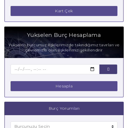
İkizler Burcu Güçlü Yanları
Kart Çek
İkizler Burcu Zayıf Yanları
Aşık İkizler Burcu
Yükselen Burç Hesaplama
Anne İkizler Burcu
Yükselen burcumuz ilişkilerimizde takındığımız tavırları ve
çevremizle olan ilişkilerimizi şekillendirir
Baba İkizler Burcu
Çocuk İkizler Burcu
Hesapla
Burç Yorumları