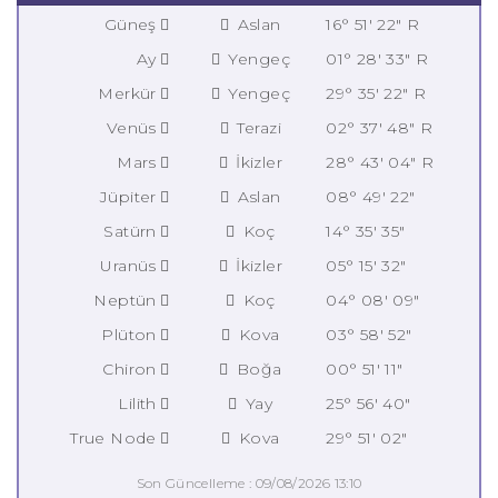
Güneş
Aslan
16° 51' 22" R
Ay
Yengeç
01° 28' 33" R
Merkür
Yengeç
29° 35' 22" R
Venüs
Terazi
02° 37' 48" R
Mars
İkizler
28° 43' 04" R
Jüpiter
Aslan
08° 49' 22"
Satürn
Koç
14° 35' 35"
Uranüs
İkizler
05° 15' 32"
Neptün
Koç
04° 08' 09"
Plüton
Kova
03° 58' 52"
Chiron
Boğa
00° 51' 11"
Lilith
Yay
25° 56' 40"
True Node
Kova
29° 51' 02"
Son Güncelleme : 09/08/2026 13:10