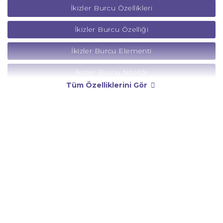
İkizler Burcu Özellikleri
İkizler Burcu Özelliği
İkizler Burcu Elementi
İkizler Burcu Niteliği
Tüm Özelliklerini Gör
İkizler Burcu Yönetici Gezegeni
İkizler Burcu Rengi
İkizler Burcu Taşı
İkizler Burcu Günü
İkizler Burcu Erkeği
İkizler Burcu Kadını
İkizler Burcu Tarzı