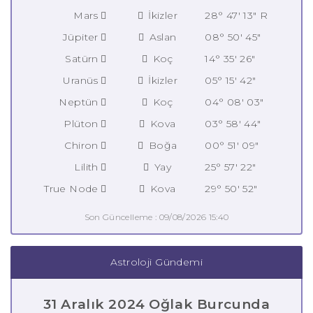
Mars
İkizler
28° 47' 13" R
Jüpiter
Aslan
08° 50' 45"
Satürn
Koç
14° 35' 26"
Uranüs
İkizler
05° 15' 42"
Neptün
Koç
04° 08' 03"
Plüton
Kova
03° 58' 44"
Chiron
Boğa
00° 51' 09"
Lilith
Yay
25° 57' 22"
True Node
Kova
29° 50' 52"
Son Güncelleme : 09/08/2026 15:40
Astroloji Gündemi
31 Aralık 2024 Oğlak Burcunda