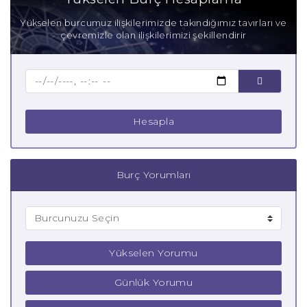
Anne İkizler Burcu
Yükselen burcumuz ilişkilerimizde takındığımız tavırları ve
çevremizle olan ilişkilerimizi şekillendirir
Baba İkizler Burcu
Çocuk İkizler Burcu
Hesapla
Burç Yorumları
Yükselen Yorumu
Günlük Yorumu