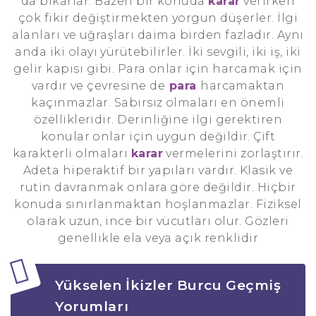
da bıkarlar. Bazen bir konuda
karar
verirken
çok fikir değiştirmekten yorgun düşerler. İlgi
alanları ve uğraşları daima birden fazladır. Aynı
anda iki olayı yürütebilirler. İki sevgili, iki iş, iki
gelir kapısı gibi. Para onlar için harcamak için
vardır ve çevresine de
para
harcamaktan
kaçınmazlar. Sabırsız olmaları en önemli
özellikleridir. Derinliğine ilgi gerektiren
konular onlar için uygun değildir. Çift
karakterli olmaları
karar
vermelerini zorlaştırır.
Adeta hiperaktif bir yapıları vardır. Klasik ve
rutin davranmak onlara göre değildir. Hiçbir
konuda sınırlanmaktan hoşlanmazlar. Fiziksel
olarak uzun, ince bir vücutları olur. Gözleri
genellikle ela veya açık renklidir
Yükselen İkizler Burcu Geçmiş
Yorumları