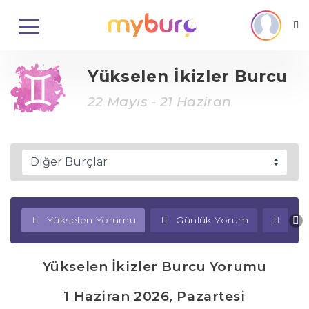
Yükselen İkizler Burcu
22 Mayıs - 21 Haziran
Yükselen Yorumu
Günlük Yorum
Haf
Yükselen İkizler Burcu Yorumu
1 Haziran 2026, Pazartesi