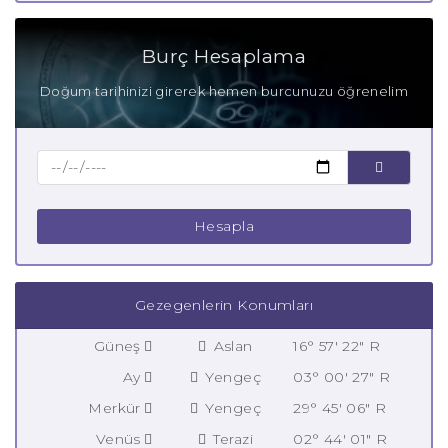
Burç Hesaplama
Doğum tarihinizi girerek hemen burcunuzu öğrenelim
Hesapla
Gezegenlerin Konumları
Güneş
Aslan
16° 57' 22" R
Ay
Yengeç
03° 00' 27" R
Merkür
Yengeç
29° 45' 06" R
Venüs
Terazi
02° 44' 01" R