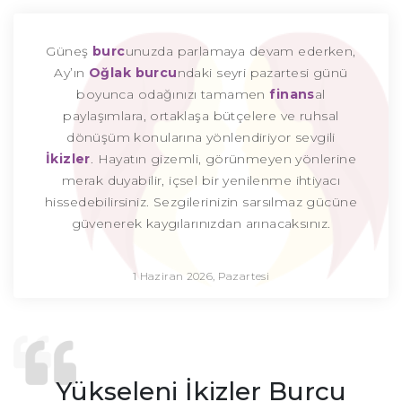
Güneş
burc
unuzda parlamaya devam ederken,
Ay’ın
Oğlak burcu
ndaki seyri pazartesi günü
boyunca odağınızı tamamen
finans
al
paylaşımlara, ortaklaşa bütçelere ve ruhsal
dönüşüm konularına yönlendiriyor sevgili
İkizler
. Hayatın gizemli, görünmeyen yönlerine
merak duyabilir, içsel bir yenilenme ihtiyacı
hissedebilirsiniz. Sezgilerinizin sarsılmaz gücüne
güvenerek kaygılarınızdan arınacaksınız.
1 Haziran 2026, Pazartesi
Yükseleni İkizler Burcu