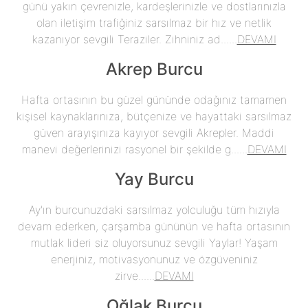
günü yakın çevrenizle, kardeşlerinizle ve dostlarınızla
olan iletişim trafiğiniz sarsılmaz bir hız ve netlik
kazanıyor sevgili Teraziler. Zihniniz ad......
DEVAMI
Akrep Burcu
Hafta ortasının bu güzel gününde odağınız tamamen
kişisel kaynaklarınıza, bütçenize ve hayattaki sarsılmaz
güven arayışınıza kayıyor sevgili Akrepler. Maddi
manevi değerlerinizi rasyonel bir şekilde g......
DEVAMI
Yay Burcu
Ay'ın burcunuzdaki sarsılmaz yolculuğu tüm hızıyla
devam ederken, çarşamba gününün ve hafta ortasının
mutlak lideri siz oluyorsunuz sevgili Yaylar! Yaşam
enerjiniz, motivasyonunuz ve özgüveniniz
zirve......
DEVAMI
Oğlak Burcu