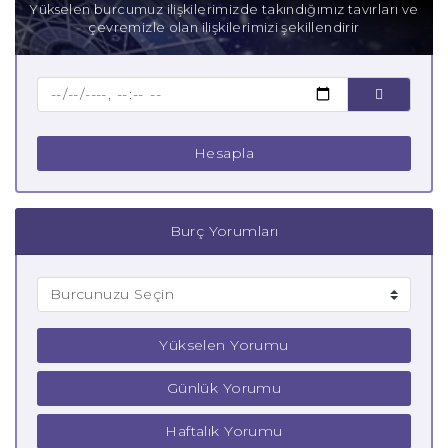
Yükselen burcumuz ilişkilerimizde takındığımız tavırları ve
çevremizle olan ilişkilerimizi şekillendirir
Baba Akrep Burcu
Çocuk Akrep Burcu
Hesapla
Burç Yorumları
Yükselen Yorumu
Günlük Yorumu
Haftalık Yorumu