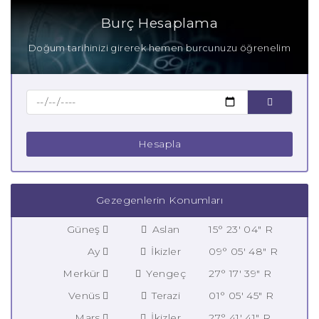
Burç Hesaplama
Doğum tarihinizi girerek hemen burcunuzu öğrenelim
Hesapla
Gezegenlerin Konumları
Güneş
Aslan
15° 23' 04" R
Ay
İkizler
09° 05' 48" R
Merkür
Yengeç
27° 17' 39" R
Venüs
Terazi
01° 05' 45" R
Mars
İkizler
27° 41' 41" R