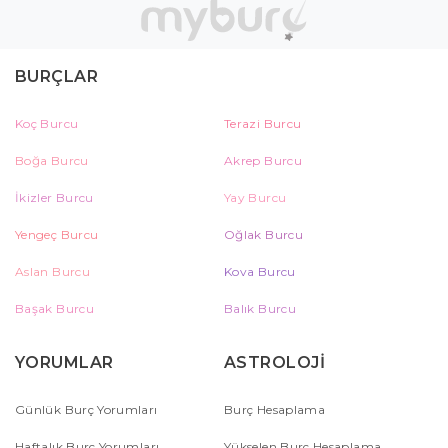
BURÇLAR
Koç Burcu
Terazi Burcu
Boğa Burcu
Akrep Burcu
İkizler Burcu
Yay Burcu
Yengeç Burcu
Oğlak Burcu
Aslan Burcu
Kova Burcu
Başak Burcu
Balık Burcu
YORUMLAR
ASTROLOJİ
Günlük Burç Yorumları
Burç Hesaplama
Haftalık Burç Yorumları
Yükselen Burç Hesaplama