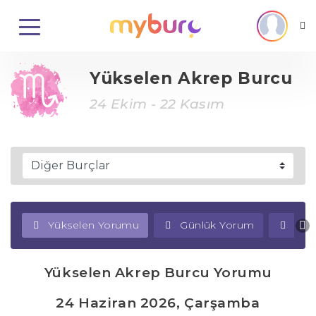
Yükselen Akrep Burcu
24 Ekim - 22 Kasım
Yükselen Yorumu
Günlük Yorum
Haf
Yükselen Akrep Burcu Yorumu
24 Haziran 2026, Çarşamba