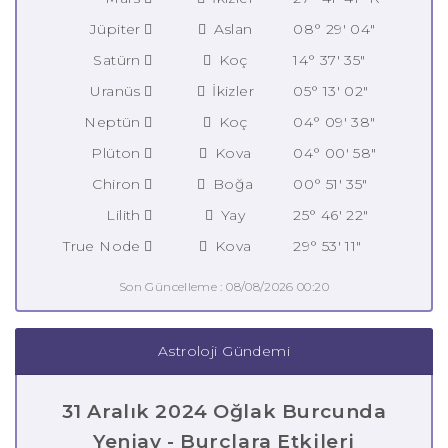
Jüpiter
Aslan
08° 29' 04"
Satürn
Koç
14° 37' 35"
Uranüs
İkizler
05° 13' 02"
Neptün
Koç
04° 09' 38"
Plüton
Kova
04° 00' 58"
Chiron
Boğa
00° 51' 35"
Lilith
Yay
25° 46' 22"
True Node
Kova
29° 53' 11"
Son Güncelleme : 08/08/2026 00:20
Astroloji Gündemi
31 Aralık 2024 Oğlak Burcunda
Yeniay - Burçlara Etkileri