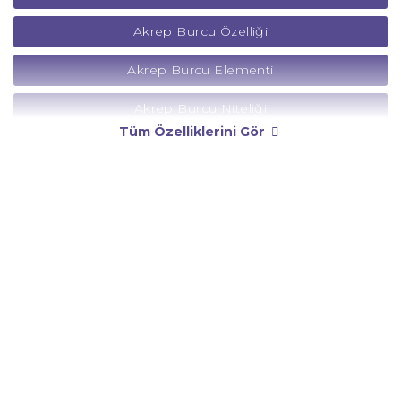
Akrep Burcu Özelliği
Akrep Burcu Elementi
Akrep Burcu Niteliği
Tüm Özelliklerini Gör
Akrep Burcu Yönetici Gezegeni
Akrep Burcu Rengi
Akrep Burcu Taşı
Akrep Burcu Günü
Akrep Burcu Erkeği
Akrep Burcu Kadını
Akrep Burcu Tarzı