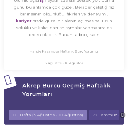
olumlu açısı
iş
hayatınızda sizi destekliyor. Cuma
günü bu anlamda çok güzel. Beraber çalıştığınız
bir insanın olgunluğu, fikirleri ve deneyimi,
kariyer
inizde güzel bir alanın açılmasına, uzun
soluklu ve kalıcı bazı anlaşmalar yapmanıza da
neden olabilir. Bunun tadını çıkarın.
Hande Kazanova Haftalık Burç Yorumu
3 Ağustos - 10 Ağustos
Akrep Burcu Geçmiş Haftalık
Yorumları
Bu Hafta (3 Ağustos - 10 Ağustos)
27 Temmuz - 3 