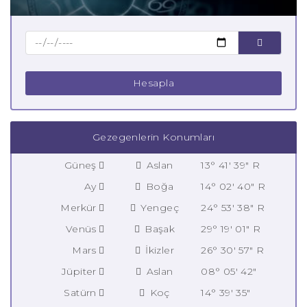
Hesapla
Gezegenlerin Konumları
Güneş
Aslan
13° 41' 39" R
Ay
Boğa
14° 02' 40" R
Merkür
Yengeç
24° 53' 38" R
Venüs
Başak
29° 19' 01" R
Mars
İkizler
26° 30' 57" R
Jüpiter
Aslan
08° 05' 42"
Satürn
Koç
14° 39' 35"