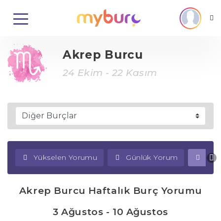
Akrep Burcu
24 Ekim - 22 Kasım
Yükselen Yorumu
Günlük Yorum
Haf
Akrep Burcu Haftalık Burç Yorumu
3 Ağustos - 10 Ağustos