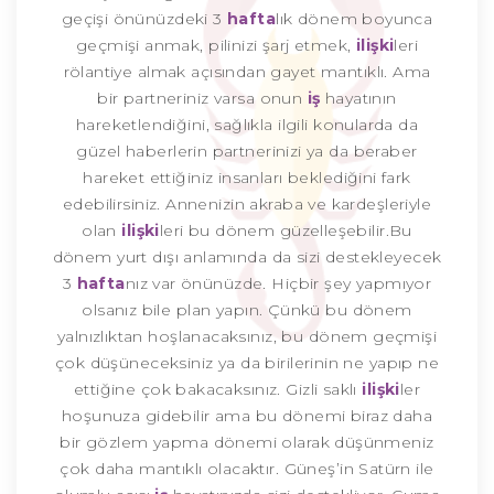
geçişi önünüzdeki 3
hafta
lık dönem boyunca
geçmişi anmak, pilinizi şarj etmek,
ilişki
leri
rölantiye almak açısından gayet mantıklı. Ama
bir partneriniz varsa onun
iş
hayatının
hareketlendiğini, sağlıkla ilgili konularda da
güzel haberlerin partnerinizi ya da beraber
hareket ettiğiniz insanları beklediğini fark
edebilirsiniz. Annenizin akraba ve kardeşleriyle
olan
ilişki
leri bu dönem güzelleşebilir.Bu
dönem yurt dışı anlamında da sizi destekleyecek
3
hafta
nız var önünüzde. Hiçbir şey yapmıyor
olsanız bile plan yapın. Çünkü bu dönem
yalnızlıktan hoşlanacaksınız, bu dönem geçmişi
çok düşüneceksiniz ya da birilerinin ne yapıp ne
ettiğine çok bakacaksınız. Gizli saklı
ilişki
ler
hoşunuza gidebilir ama bu dönemi biraz daha
bir gözlem yapma dönemi olarak düşünmeniz
çok daha mantıklı olacaktır. Güneş’in Satürn ile