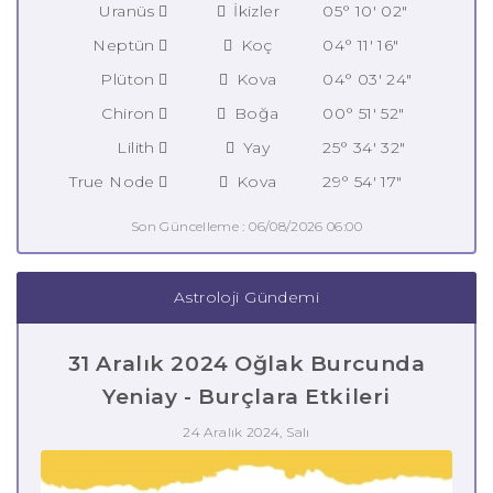
Uranüs
İkizler
05° 10' 02"
Neptün
Koç
04° 11' 16"
Plüton
Kova
04° 03' 24"
Chiron
Boğa
00° 51' 52"
Lilith
Yay
25° 34' 32"
True Node
Kova
29° 54' 17"
Son Güncelleme : 06/08/2026 06:00
Astroloji Gündemi
31 Aralık 2024 Oğlak Burcunda
Yeniay - Burçlara Etkileri
24 Aralık 2024, Salı