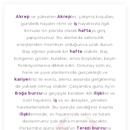
Akrep
ve yükselen
Akrep
ler, çalışma koşulları,
gündelik hayatın ritmi ve
iş
hayatınızla ilgili
konular ön planda olarak
hafta
ya giriş
yapıyorsunuz. Bu alanlarda sabırsızlık
enerjisinden mümkün olduğunca uzak durun.
Baş ağrıları yüksek bir
hafta
olabilir. Baş
bölgeniz, gözler, kulaklar, sinüs boşlukları, beyin
fonksiyonlarına dikkat edin. Dolunay sizin ev,
hane ve yuva alanlarınızda gerçekleşti ve
kariyer
iniz ile eviniz, aileniz arasında gelgitleriniz
de yüksek olmuş olabilir. Çarşamba günü Ay’ın
Boğa burcu
na geçişiyle beraber ikili
ilişki
ler ve
özel hayatınız,
iş
ve ev detayları, yeniden
hareketlenebilir. Bu süreçte sevdiğiniz insanla
ilişki
lerinizde, ev hayatınızda sakin ve tutarlı
davranmanız çok daha mantıklı olacaktır.
Perşembe günü Venüs’ün
Terazi burcu
na