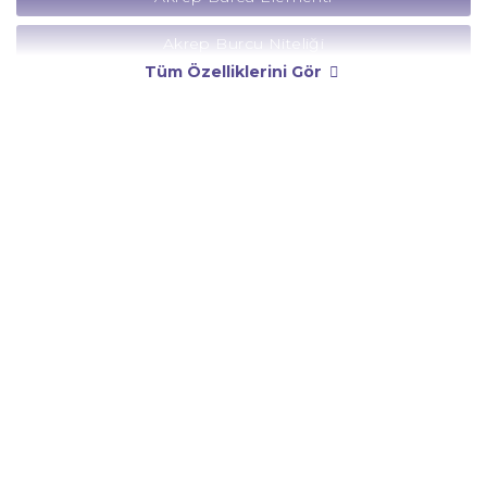
Akrep Burcu Niteliği
Tüm Özelliklerini Gör
Akrep Burcu Yönetici Gezegeni
Akrep Burcu Rengi
Akrep Burcu Taşı
Akrep Burcu Günü
Akrep Burcu Erkeği
Akrep Burcu Kadını
Akrep Burcu Tarzı
Akrep Burcu Bedendeki Temsili
Akrep Burcu Ünlüleri