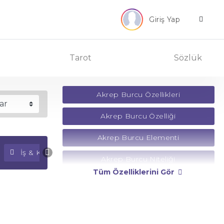
Giriş Yap
Tarot
Sözlük
Akrep Burcu Özellikleri
Akrep Burcu Özelliği
Akrep Burcu Elementi
İş & Kariyer Falı
Para Falı
Akrep Burcu Niteliği
Tüm Özelliklerini Gör
Akrep Burcu Yönetici Gezegeni
Akrep Burcu Rengi
Akrep Burcu Taşı