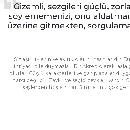
Gizemli, sezgileri güçlü, zor
söylememenizi, onu aldatmaman
üzerine gitmekten, sorgulama
Siz aşırılıkların ve aşırı uçların insanlarıdır. 
ihtiyacı bile duymazlar. Bir Akrep olarak; asla
olurlar. Güçlü karakterleri ve garip adalet duyg
harcı değildir. Zevkli ve seçici zevkleri vardır.
şeylerden hoşlanırlar. Sınırlarınız çok gen