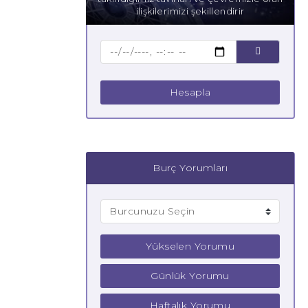
ilişkilerimizi şekillendirir
Hesapla
Burç Yorumları
Yükselen Yorumu
Günlük Yorumu
Haftalık Yorumu