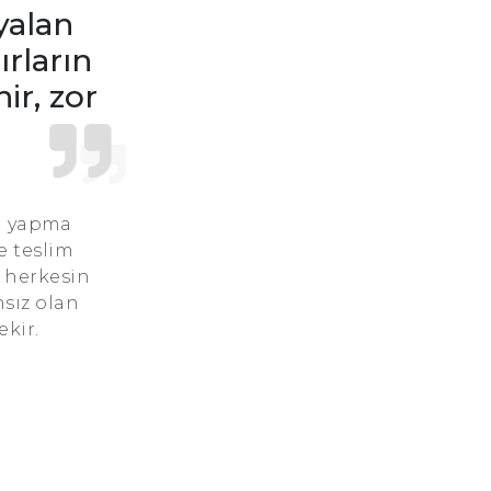
yalan
Akrep Burcu Günü
ırların
ir, zor
Akrep Burcu Erkeği
Akrep Burcu Kadını
Akrep Burcu Tarzı
rum yapma
Akrep Burcu Bedendeki Temsili
e teslim
e herkesin
Akrep Burcu Ünlüleri
nsız olan
ekir.
Akrep Burcu Anlaşabildiği Burçlar
Akrep Burcu Anlaşamadığı Burçlar
Akrep Burcu Olumlu Yönleri
Akrep Burcu Olumsuz Yönleri