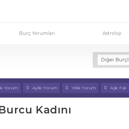
Burç Yorumları
Astroloji
lık Yorum
Aylık Yorum
Yıllık Yorum
Aşk Falı
Burcu Kadını