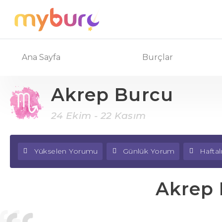
Ana Sayfa
Burçlar
Akrep Burcu
24 Ekim - 22 Kasım
Yükselen Yorumu
Günlük Yorum
Hafta
Akrep 