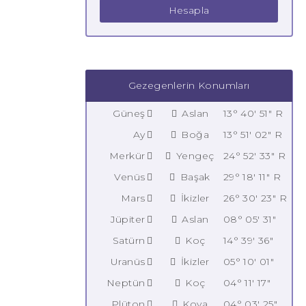
Hesapla
Gezegenlerin Konumları
Güneş
Aslan
13° 40' 51" R
Ay
Boğa
13° 51' 02" R
Merkür
Yengeç
24° 52' 33" R
Venüs
Başak
29° 18' 11" R
Mars
İkizler
26° 30' 23" R
Jüpiter
Aslan
08° 05' 31"
Satürn
Koç
14° 39' 36"
Uranüs
İkizler
05° 10' 01"
Neptün
Koç
04° 11' 17"
Plüton
Kova
04° 03' 25"