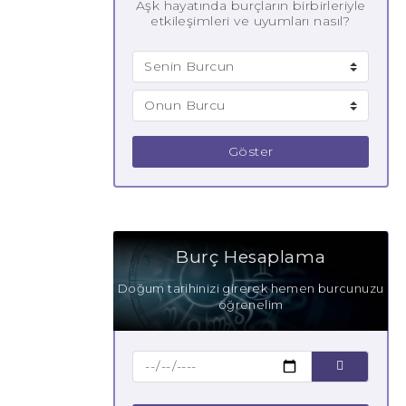
Aşk hayatında burçların birbirleriyle
etkileşimleri ve uyumları nasıl?
Göster
Burç Hesaplama
Doğum tarihinizi girerek hemen burcunuzu
öğrenelim