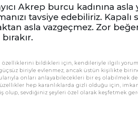
layıcı Akrep burcu kadınına asla 
ızı tavsiye edebiliriz. Kapalı s
ktan asla vazgeçmez. Zor beğen
bırakır.
Bu özelliklerini bildikleri için, kendileriyle ilgili yo
 güçsüz biriyle evlenmez, ancak üstün kişilikte birin
ularıyla onları anlayabilecekleri bir eş olabilmek d
 Güzellikler hep karanlıklarda gizli olduğu için, imka
iş olup, sevdiğiniz şeyleri özel olarak keşfetmek ger