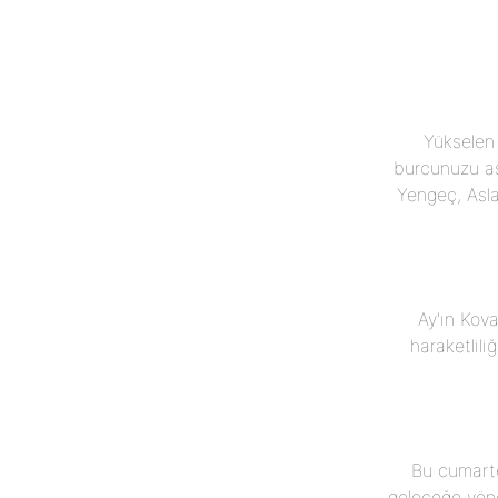
Yükselen
burcunuzu aşk
Yengeç, Asla
Ay'ın Kov
haraketlili
Bu cumarte
geleceğe yöne