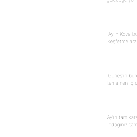
Ay'ın Kova b
keşfetme arzu
Güneş'in bur
tamamen iç dü
Ay'ın tam kar
odağınız tama