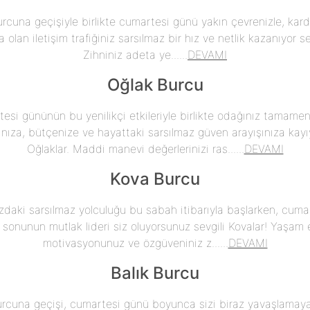
rcuna geçişiyle birlikte cumartesi günü yakın çevrenizle, kard
a olan iletişim trafiğiniz sarsılmaz bir hız ve netlik kazanıyor se
Zihniniz adeta ye......
DEVAMI
Oğlak Burcu
esi gününün bu yenilikçi etkileriyle birlikte odağınız tamamen 
ınıza, bütçenize ve hayattaki sarsılmaz güven arayışınıza kayıy
Oğlaklar. Maddi manevi değerlerinizi ras......
DEVAMI
Kova Burcu
zdaki sarsılmaz yolculuğu bu sabah itibarıyla başlarken, cum
 sonunun mutlak lideri siz oluyorsunuz sevgili Kovalar! Yaşam e
motivasyonunuz ve özgüveniniz z......
DEVAMI
Balık Burcu
urcuna geçişi, cumartesi günü boyunca sizi biraz yavaşlamay