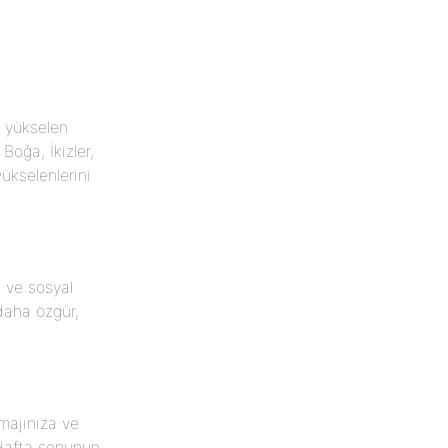
 yükselen
Boğa, İkizler,
ükselenlerini
 ve sosyal
 daha özgür,
majınıza ve
 Hafta sonunun