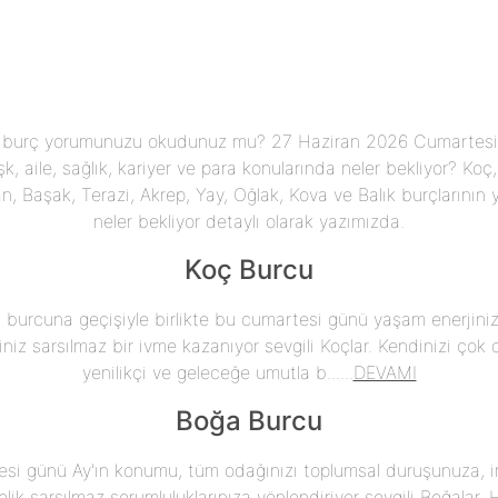
 burç yorumunuzu okudunuz mu? 27 Haziran 2026 Cumartesi
, aile, sağlık, kariyer ve para konularında neler bekliyor? Koç, 
n, Başak, Terazi, Akrep, Yay, Oğlak, Kova ve Balık burçlarının y
neler bekliyor detaylı olarak yazımızda.
Koç Burcu
a burcuna geçişiyle birlikte bu cumartesi günü yaşam enerjiniz
ğiniz sarsılmaz bir ivme kazanıyor sevgili Koçlar. Kendinizi çok
yenilikçi ve geleceğe umutla b......
DEVAMI
Boğa Burcu
si günü Ay'ın konumu, tüm odağınızı toplumsal duruşunuza, i
lik sarsılmaz sorumluluklarınıza yönlendiriyor sevgili Boğalar.