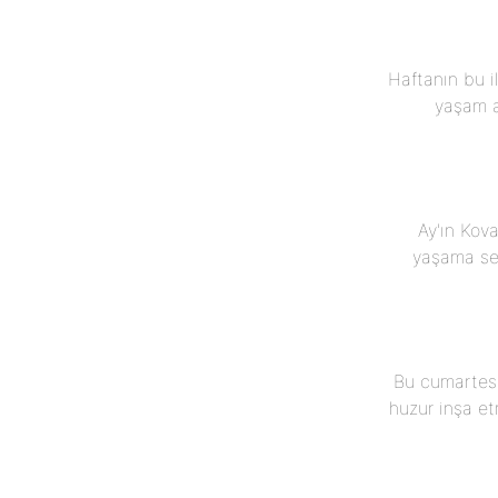
Haftanın bu i
yaşam al
Ay'ın Kov
yaşama sev
Bu cumartesi
huzur inşa etm