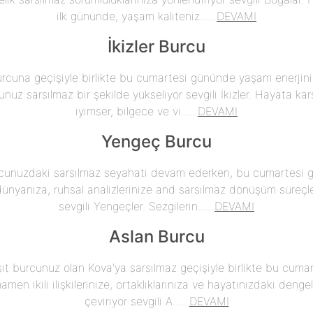
ilk gününde, yaşam kaliteniz......
DEVAMI
İkizler Burcu
urcuna geçişiyle birlikte bu cumartesi gününde yaşam enerjini
nuz sarsılmaz bir şekilde yükseliyor sevgili İkizler. Hayata ka
iyimser, bilgece ve vi......
DEVAMI
Yengeç Burcu
cunuzdaki sarsılmaz seyahati devam ederken, bu cumartesi 
nyanıza, ruhsal analizlerinize and sarsılmaz dönüşüm süreçle
sevgili Yengeçler. Sezgilerin......
DEVAMI
Aslan Burcu
şıt burcunuz olan Kova'ya sarsılmaz geçişiyle birlikte bu cum
men ikili ilişkilerinize, ortaklıklarınıza ve hayatınızdaki deng
çeviriyor sevgili A......
DEVAMI