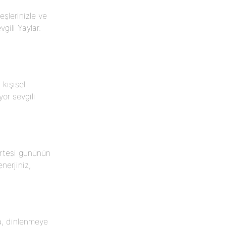
eşlerinizle ve
vgili Yaylar.
kişisel
or sevgili
artesi gününün
nerjiniz,
a, dinlenmeye