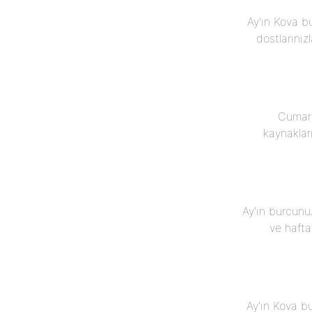
Ay'ın Kova bu
dostlarınızl
Cumart
kaynaklar
Ay'ın burcunu
ve hafta
Ay'ın Kova b