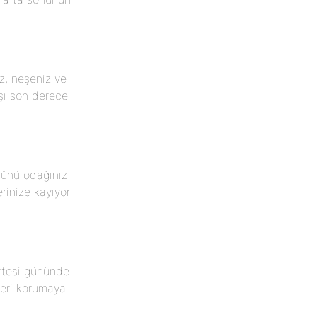
z, neşeniz ve
rşı son derece
günü odağınız
rinize kayıyor
artesi gününde
eleri korumaya