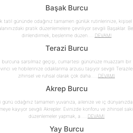
Başak Burcu
lk tatil gününde odağınız tamamen günlük rutinlerinize, kişisel 
anınızdaki pratik düzenlemelere çevriliyor sevgili Başaklar. B
dinlendirmek, beslenme düzen......
DEVAMI
Terazi Burcu
a burcuna sarsılmaz geçişi, cumartesi gününüze muazzam bir ya
inci ve hobilerinize odaklanma arzusu taşıyor sevgili Teraziler
zihinsel ve ruhsal olarak çok daha......
DEVAMI
Akrep Burcu
 günü odağınız tamamen yuvanıza, ailenize ve iç dünyanızda 
eye kayıyor sevgili Akrepler. Evinizde konforu ve zihinsel saki
düzenlemeler yapmak, a......
DEVAMI
Yay Burcu