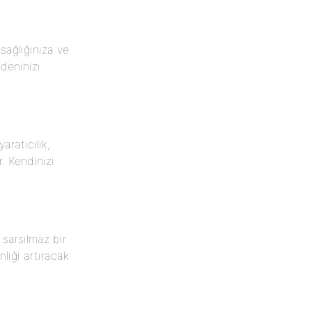
sağlığınıza ve
edeninizi
ratıcılık,
. Kendinizi
sarsılmaz bir
nliği artıracak