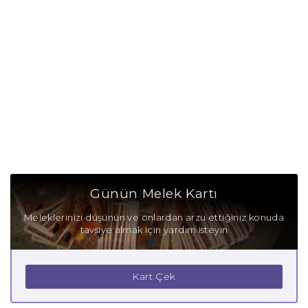
Yengeç Burcu Tarzı
Yengeç Burcu Bedendeki Temsili
Yengeç Burcu Ünlüleri
Yengeç Burcu Anlaşabildiği Burçlar
Yengeç Burcu Anlaşamadığı Burçlar
Yengeç Burcu Olumlu Yönleri
Günün Melek Kartı
Yengeç Burcu Olumsuz Yönleri
Meleklerinizi düşünün ve onlardan arzu ettiğiniz konuda
tavsiye almak için yardım isteyin
Yengeç Burcu Gizli Tutkuları
Yengeç Burcu Güçlü Yanları
Kart Çek
Yengeç Burcu Zayıf Yanları