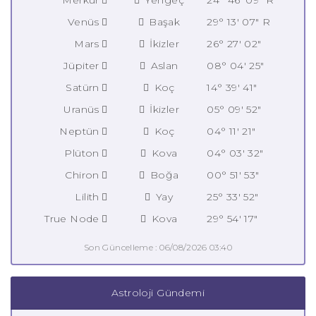
Venüs
Başak
29° 13' 07" R
Mars
İkizler
26° 27' 02"
Jüpiter
Aslan
08° 04' 25"
Satürn
Koç
14° 39' 41"
Uranüs
İkizler
05° 09' 52"
Neptün
Koç
04° 11' 21"
Plüton
Kova
04° 03' 32"
Chiron
Boğa
00° 51' 53"
Lilith
Yay
25° 33' 52"
True Node
Kova
29° 54' 17"
Son Güncelleme : 06/08/2026 03:40
Astroloji Gündemi