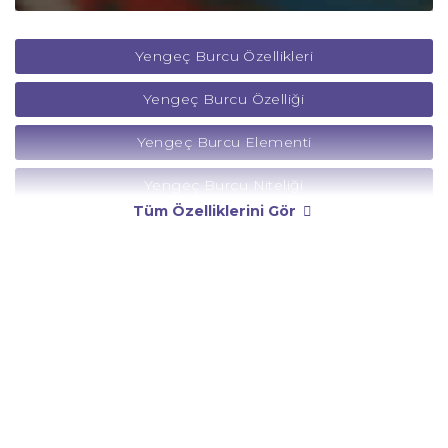
Yengeç Burcu Özellikleri
Yengeç Burcu Özelliği
Yengeç Burcu Elementi
Yengeç Burcu Niteliği
Tüm Özelliklerini Gör
Yengeç Burcu Yönetici Gezegeni
Yengeç Burcu Rengi
Yengeç Burcu Taşı
Yengeç Burcu Günü
Yengeç Burcu Erkeği
Yengeç Burcu Kadını