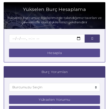
Aşık Yengeç Burcu
Yükselen Burç Hesaplama
Anne Yengeç Burcu
Yükselen burcumuz ilişkilerimizde takındığımız tavırları ve
çevremizle olan ilişkilerimizi şekillendirir
Baba Yengeç Burcu
Çocuk Yengeç Burcu
Hesapla
Burç Yorumları
Yükselen Yorumu