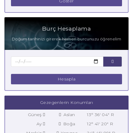
Göster
Burç Hesaplama
Doğum tarihinizi girerek hemen burcunuzu öğrenelim
Hesapla
Gezegenlerin Konumları
Güneş
Aslan
13° 36' 04" R
Ay
Boğa
12° 41' 20" R
Merkür
Yengeç
24° 46' 09" R