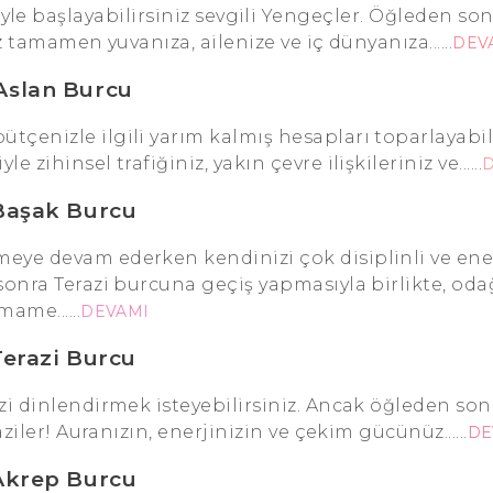
yle başlayabilirsiniz sevgili Yengeçler. Öğleden sonr
 tamamen yuvanıza, ailenize ve iç dünyanıza......
DEV
Aslan Burcu
tçenizle ilgili yarım kalmış hesapları toparlayabili
ihinsel trafiğiniz, yakın çevre ilişkileriniz ve......
Başak Burcu
meye devam ederken kendinizi çok disiplinli ve ene
sonra Terazi burcuna geçiş yapmasıyla birlikte, oda
mame......
DEVAMI
Terazi Burcu
zi dinlendirmek isteyebilirsiniz. Ancak öğleden son
iler! Auranızın, enerjinizin ve çekim gücünüz......
DE
Akrep Burcu