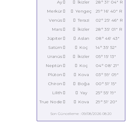
Ay
İkizler
28° 31' 04" R
Merkür
Yengeç
29° 16' 40" R
Venüs
Terazi
02° 25' 46" R
Mars
İkizler
28° 35' 01" R
Jüpiter
Aslan
08° 46' 43"
Satürn
Koç
14° 35' 52"
Uranüs
İkizler
05° 15' 13"
Neptün
Koç
04° 08' 21"
Plüton
Kova
03° 59' 09"
Chiron
Boğa
00° 51' 15"
Lilith
Yay
25° 55' 19"
True Node
Kova
29° 51' 20"
Son Güncelleme : 09/08/2026 08:20