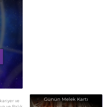
Günün Melek Kartı
kariyer ve
ova ve Balık