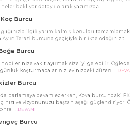
 neler bekliyor detaylı olarak yazımızda.
Koç Burcu
ağlığınızla ilgili yarım kalmış konuları tamamlama
Ay'ın Terazi burcuna geçişiyle birlikte odağınız t.....
Boğa Burcu
 hobilerinize vakit ayırmak size iyi gelebilir. Öğled
günlük koşturmacalarınız, evinizdeki düzen......
DEVA
kizler Burcu
da parlamaya devam ederken, Kova burcundaki Plü
ınızı ve vizyonunuzu baştan aşağı güçlendiriyor.
onra......
DEVAMI
engeç Burcu