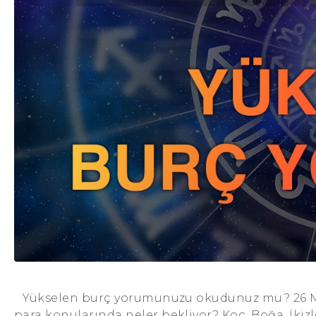
Yükselen burç yorumunuzu okudunuz mu? 26 Mayıs
para konularında neler bekliyor? Koç, Boğa, İkizle