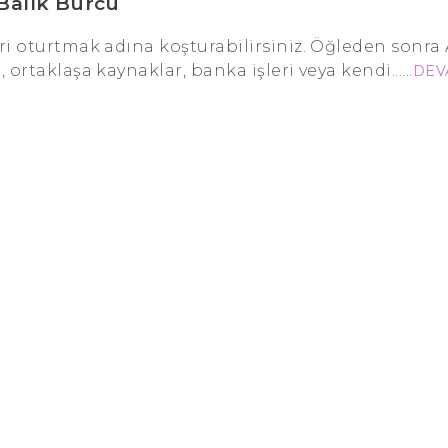
Balık Burcu
eri oturtmak adına koşturabilirsiniz. Öğleden sonra A
rtaklaşa kaynaklar, banka işleri veya kendi......
DEV