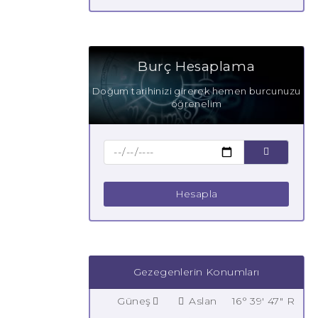
Burç Hesaplama
Doğum tarihinizi girerek hemen burcunuzu
öğrenelim
Hesapla
Gezegenlerin Konumları
Güneş
Aslan
16° 39' 47" R