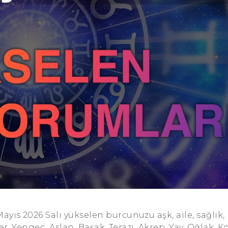
 2026 Salı yükselen burcunuzu aşk, aile, sağlık, 
r, Yengeç, Aslan, Başak, Terazi, Akrep, Yay, Oğlak, K