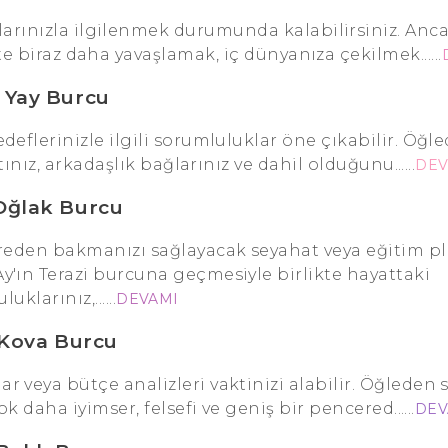
şlarınızla ilgilenmek durumunda kalabilirsiniz. An
e biraz daha yavaşlamak, iç dünyanıza çekilmek......
Yay Burcu
edeflerinizle ilgili sorumluluklar öne çıkabilir. Öğl
ınız, arkadaşlık bağlarınız ve dahil olduğunu......
DEV
Oğlak Burcu
reden bakmanızı sağlayacak seyahat veya eğitim pl
'ın Terazi burcuna geçmesiyle birlikte hayattaki
uklarınız,......
DEVAMI
Kova Burcu
r veya bütçe analizleri vaktinizi alabilir. Öğleden 
k daha iyimser, felsefi ve geniş bir pencered......
DEV