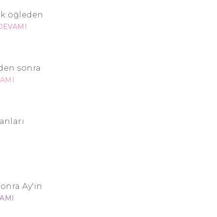
cak öğleden
DEVAMI
eden sonra
AMI
anları
sonra Ay'ın
AMI