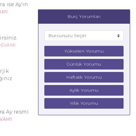
a ise Ay'ın
AMI
Burç Yorumları
rsiniz.
DEVAMI
Yükselen Yorumu
Günlük Yorumu
rjik
Haftalık Yorumu
ğınız
Aylık Yorumu
Yıllık Yorumu
ra Ay resmi
VAMI