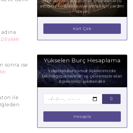
Meleklerinizi düşünün ve onlardan arzu
ettiğiniz konuda tavsiye almak için yardım
isteyin
Kart Çek
k adına
.
DEVAMI
Yükselen Burç Hesaplama
en sonra ise
Yükselen burcumuz ilişkilerimizde
MI
takındığımız tavırları ve çevremizle olan
ilişkilerimizi şekillendirir
ton ile
 Öğleden
Hesapla