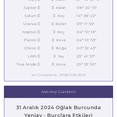
Jüpiter
Aslan
08° 20' 15"
Satürn
Koç
14° 38' 22"
Uranüs
İkizler
05° 11' 55"
Neptün
Koç
04° 10' 16"
Plüton
Kova
04° 01' 53"
Chiron
Boğa
00° 51' 43"
Lilith
Yay
25° 41' 53"
True Node
Kova
29° 53' 50"
Son Güncelleme : 07/08/2026 08:20
Astroloji Gündemi
31 Aralık 2024 Oğlak Burcunda
Yeniay - Burçlara Etkileri