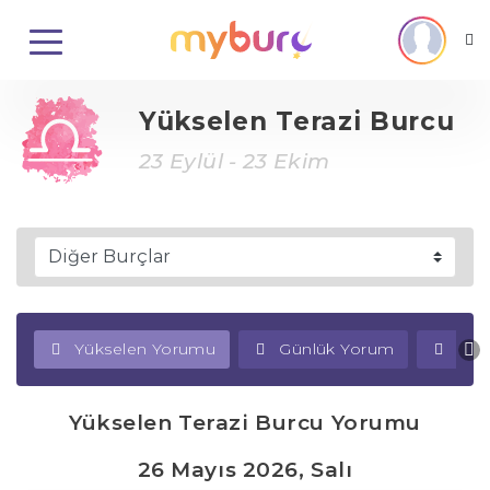
Yükselen Terazi Burcu
23 Eylül - 23 Ekim
Yükselen Yorumu
Günlük Yorum
Haf
Yükselen Terazi Burcu Yorumu
26 Mayıs 2026, Salı