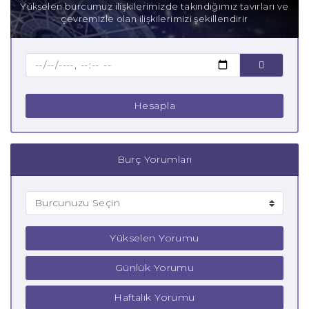
Yükselen burcumuz ilişkilerimizde takındığımız tavırları ve
çevremizle olan ilişkilerimizi şekillendirir
Baba Terazi Burcu
Çocuk Terazi Burcu
Hesapla
Burç Yorumları
Yükselen Yorumu
Günlük Yorumu
Haftalık Yorumu