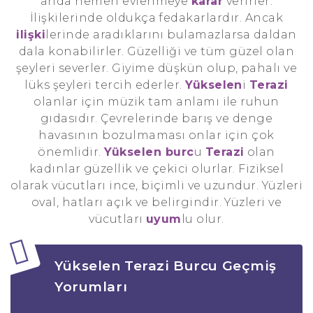
anda hemen evlenmeye
karar
verirler.
İlişkilerinde oldukça fedakarlardır. Ancak
ilişki
lerinde aradıklarını bulamazlarsa daldan
dala konabilirler. Güzelliği ve tüm güzel olan
şeyleri severler. Giyime düşkün olup, pahalı ve
lüks şeyleri tercih ederler.
Yükselen
i
Terazi
olanlar için müzik tam anlamı ile ruhun
gıdasıdır. Çevrelerinde barış ve denge
havasının bozulmaması onlar için çok
önemlidir.
Yükselen burc
u
Terazi
olan
kadınlar güzellik ve çekici olurlar. Fiziksel
olarak vücutları ince, biçimli ve uzundur. Yüzleri
oval, hatları açık ve belirgindir. Yüzleri ve
vücutları
uyum
lu olur.
Yükselen Terazi Burcu Geçmiş
Yorumları