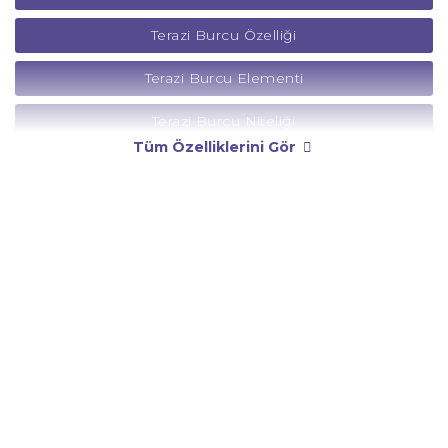
Terazi Burcu Özelliği
Terazi Burcu Elementi
Terazi Burcu Niteliği
Tüm Özelliklerini Gör
Terazi Burcu Yönetici Gezegeni
Terazi Burcu Rengi
Terazi Burcu Taşı
Terazi Burcu Günü
Terazi Burcu Erkeği
Terazi Burcu Kadını
Terazi Burcu Tarzı