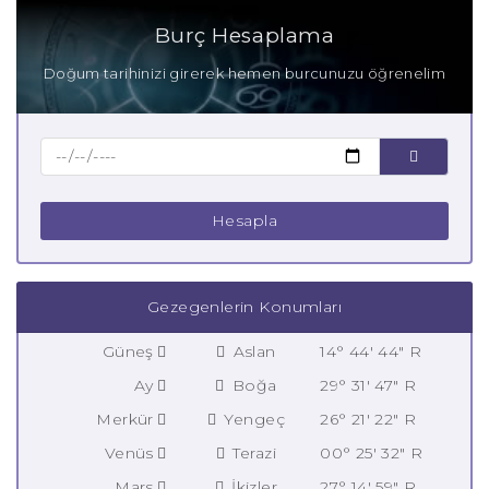
Burç Hesaplama
Doğum tarihinizi girerek hemen burcunuzu öğrenelim
Hesapla
Gezegenlerin Konumları
Güneş
Aslan
14° 44' 44" R
Ay
Boğa
29° 31' 47" R
Merkür
Yengeç
26° 21' 22" R
Venüs
Terazi
00° 25' 32" R
Mars
İkizler
27° 14' 59" R