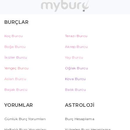
BURÇLAR
Koç Burcu
Terazi Burcu
Boğa Burcu
Akrep Burcu
İkizler Burcu
Yay Burcu
Yengeç Burcu
Oğlak Burcu
Aslan Burcu
Kova Burcu
Başak Burcu
Balık Burcu
YORUMLAR
ASTROLOJİ
Günlük Burç Yorumları
Burç Hesaplama
Haftalık Burç Yorumları
Yükselen Burç Hesaplama