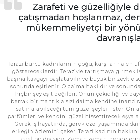
Zarafeti ve güzelliğiyle di
çatışmadan hoşlanmaz, dengel
mükemmeliyetçi bir yönü v
davranışla
Terazi burcu kadınlarının çoğu, karşılarına en uf
göstereceklerdir. Teraziyle tartışmaya girmek is
başına kavgayı başlatabilir ve büyük bir zevkle s
sonunda eşitlenir. O daima haklıdır ve sonunda 
hiçbir şey eşit değildir. Onun çekiciliği ve d
berrak bir mantıkla sizi daima kendine inandırac
satın alabileceği tüm güzel şeyleri ister. Onlar
parfümleri ve kendini güzel hissettirecek eşyalar
Gerek iş hayatında, gerek özel yaşamında daima
erkeğin özlemini çeker. Terazi kadının hakkın
özel bir dişisidir. Zaman zaman, dengelerin