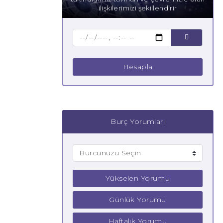
ilişkilerimizi şekillendirir
Hesapla
Burç Yorumları
Yükselen Yorumu
Günlük Yorumu
Haftalık Yorumu