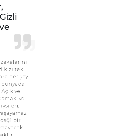
,
Terazi Burcu Günü
Gizli
 ve
Terazi Burcu Erkeği
Terazi Burcu Kadını
Terazi Burcu Tarzı
 zekalarını
Terazi Burcu Bedendeki Temsili
i kızı tek
öre her şey
Terazi Burcu Ünlüleri
e, dünyada
 Açık ve
Terazi Burcu Anlaşabildiği Burçlar
aşamak, ve
Terazi Burcu Anlaşamadığı Burçlar
ysileri,
 yaşayamaz.
Terazi Burcu Olumlu Yönleri
ceği bir
olmayacak
Terazi Burcu Olumsuz Yönleri
ıktır.