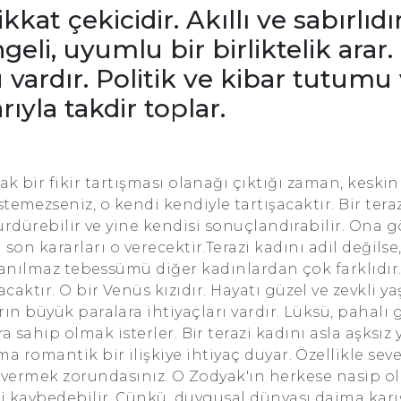
kkat çekicidir. Akıllı ve sabırlıdır
i, uyumlu bir birliktelik arar. 
ardır. Politik ve kibar tutumu
rıyla takdir toplar.
ak bir fikir tartışması olanağı çıktığı zaman, keskin
temezseniz, o kendi kendiyle tartışacaktır. Bir teraz
ürdürebilir ve yine kendisi sonuçlandırabilir. Ona g
son kararları o verecektir.Terazi kadını adil değils
ayanılmaz tebessümü diğer kadınlardan çok farklıdır.
aktır. O bir Venüs kızıdır. Hayatı güzel ve zevkli y
ın büyük paralara ihtiyaçları vardır. Lüksü, pahalı gi
a sahip olmak isterler. Bir terazi kadını asla aşksız
 romantik bir ilişkiye ihtiyaç duyar. Özellikle seve
ı vermek zorundasınız. O Zodyak'ın herkese nasip 
i kaybedebilir. Çünkü, duygusal dünyası daima karış