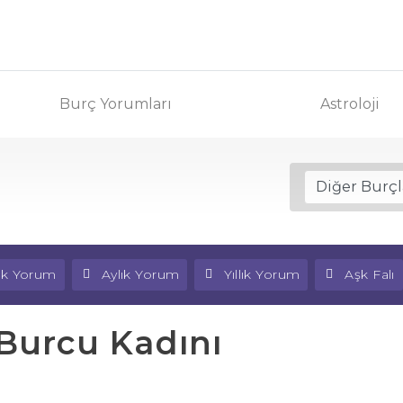
Burç Yorumları
Astroloji
lık Yorum
Aylık Yorum
Yıllık Yorum
Aşk Falı
 Burcu Kadını