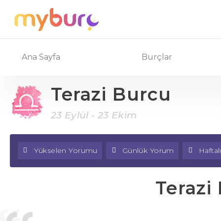
Ana Sayfa
Burçlar
Terazi Burcu
23 Eylül - 23 Ekim
Yükselen Yorumu
Günlük Yorum
Hafta
Terazi