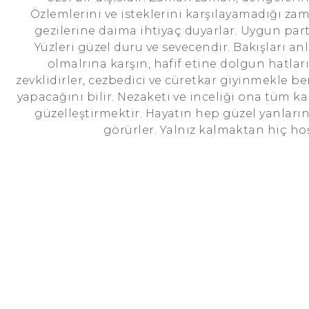
Özlemlerini ve isteklerini karşılayamadığı za
gezilerine daima ihtiyaç duyarlar. Uygun part
Yüzleri güzel duru ve sevecendir. Bakışları anl
olmalrına karşın, hafif etine dolgun hatlar
zevklidirler, cezbedici ve cüretkar giyinmekle b
yapacağını bilir. Nezaketi ve inceliği ona tüm kapı
güzelleştirmektir. Hayatın hep güzel yanlarını
görürler. Yalnız kalmaktan hiç hoş