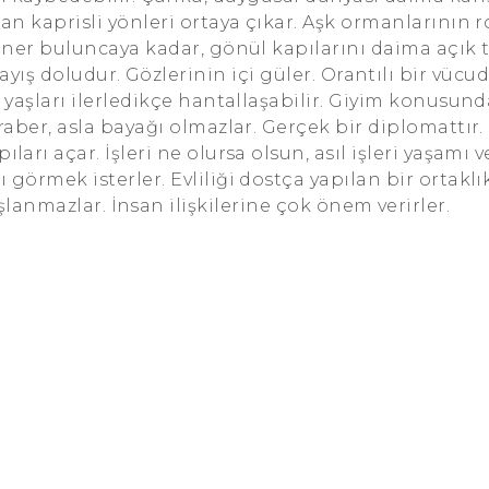
man kaprisli yönleri ortaya çıkar. Aşk ormanlarının
ner buluncaya kadar, gönül kapılarını daima açık t
ayış doludur. Gözlerinin içi güler. Orantılı bir vücu
ı yaşları ilerledikçe hantallaşabilir. Giyim konusun
eraber, asla bayağı olmazlar. Gerçek bir diplomattır
ları açar. İşleri ne olursa olsun, asıl işleri yaşamı v
 görmek isterler. Evliliği dostça yapılan bir ortaklı
lanmazlar. İnsan ilişkilerine çok önem verirler.