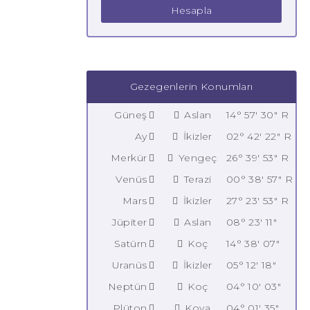
Hesapla
Gezegenlerin Konumları
Güneş
Aslan
14° 57' 30" R
Ay
İkizler
02° 42' 22" R
Merkür
Yengeç
26° 39' 53" R
Venüs
Terazi
00° 38' 57" R
Mars
İkizler
27° 23' 53" R
Jüpiter
Aslan
08° 23' 11"
Satürn
Koç
14° 38' 07"
Uranüs
İkizler
05° 12' 18"
Neptün
Koç
04° 10' 03"
Plüton
Kova
04° 01' 35"