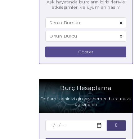
Aşk hayatında burçların birbirleriyle
etkileşimleri ve uyumları nasıl?
Göster
Burç Hesaplama
Doğum tarihinizi girerek hemen burcunuzu
öğrenelim