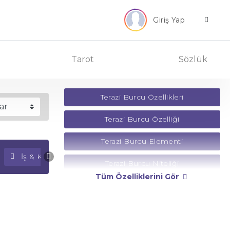
Giriş Yap
Tarot
Sözlük
Terazi Burcu Özellikleri
Terazi Burcu Özelliği
Terazi Burcu Elementi
İş & Kariyer Falı
Para Falı
Terazi Burcu Niteliği
Tüm Özelliklerini Gör
Terazi Burcu Yönetici Gezegeni
Terazi Burcu Rengi
Terazi Burcu Taşı