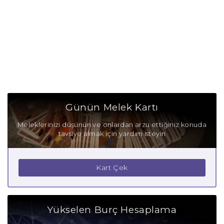
Günün Melek Kartı
Meleklerinizi düşünün ve onlardan arzu ettiğiniz konuda
tavsiye almak için yardım isteyin
Kart Çek
Yükselen Burç Hesaplama