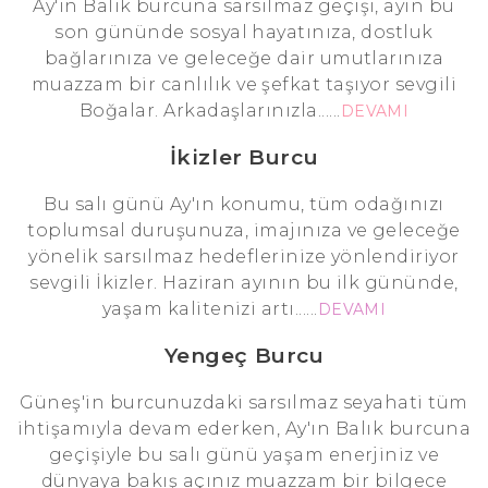
Ay'ın Balık burcuna sarsılmaz geçişi, ayın bu
son gününde sosyal hayatınıza, dostluk
bağlarınıza ve geleceğe dair umutlarınıza
muazzam bir canlılık ve şefkat taşıyor sevgili
Boğalar. Arkadaşlarınızla......
DEVAMI
İkizler Burcu
Bu salı günü Ay'ın konumu, tüm odağınızı
toplumsal duruşunuza, imajınıza ve geleceğe
yönelik sarsılmaz hedeflerinize yönlendiriyor
sevgili İkizler. Haziran ayının bu ilk gününde,
yaşam kalitenizi artı......
DEVAMI
Yengeç Burcu
Güneş'in burcunuzdaki sarsılmaz seyahati tüm
ihtişamıyla devam ederken, Ay'ın Balık burcuna
geçişiyle bu salı günü yaşam enerjiniz ve
dünyaya bakış açınız muazzam bir bilgece