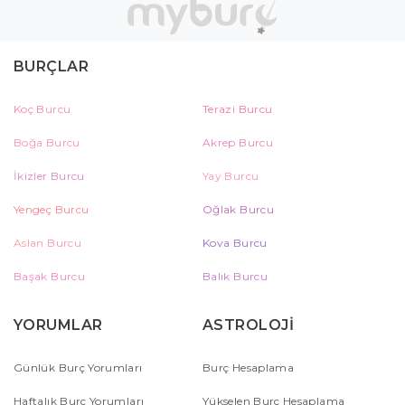
BURÇLAR
Koç Burcu
Terazi Burcu
Boğa Burcu
Akrep Burcu
İkizler Burcu
Yay Burcu
Yengeç Burcu
Oğlak Burcu
Aslan Burcu
Kova Burcu
Başak Burcu
Balık Burcu
YORUMLAR
ASTROLOJİ
Günlük Burç Yorumları
Burç Hesaplama
Haftalık Burç Yorumları
Yükselen Burç Hesaplama