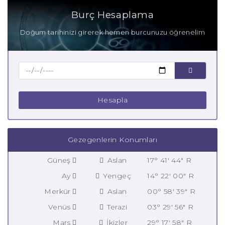
Burç Hesaplama
Doğum tarihinizi girerek hemen burcunuzu öğrenelim
Hesapla
Gezegenlerin Konumları
Güneş
Aslan
17° 41' 44" R
Ay
Yengeç
14° 22' 00" R
Merkür
Aslan
00° 58' 39" R
Venüs
Terazi
03° 29' 56" R
Mars
İkizler
29° 17' 58" R