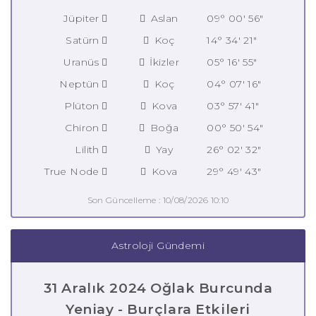
Jüpiter
Aslan
09° 00' 56"
Satürn
Koç
14° 34' 21"
Uranüs
İkizler
05° 16' 55"
Neptün
Koç
04° 07' 16"
Plüton
Kova
03° 57' 41"
Chiron
Boğa
00° 50' 54"
Lilith
Yay
26° 02' 32"
True Node
Kova
29° 49' 43"
Son Güncelleme : 10/08/2026 10:10
Astroloji Gündemi
31 Aralık 2024 Oğlak Burcunda
Yeniay - Burçlara Etkileri