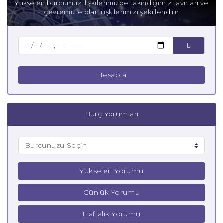
Yükselen burcumuz ilişkilerimizde takındığımız tavırları ve
çevremizle olan ilişkilerimizi şekillendirir
Hesapla
Burç Yorumları
Yükselen Yorumu
Günlük Yorumu
Haftalık Yorumu