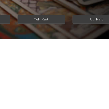
Tek Kart
Üç Kart