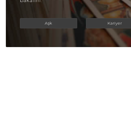
bakalım.
Aşk
Kariyer