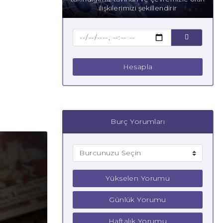
ilişkilerimizi şekillendirir
Hesapla
Burç Yorumları
Yükselen Yorumu
Günlük Yorumu
Haftalık Yorumu