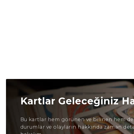
Kartlar Geleceğiniz H
Bu kartlar hem görünen ve bilinen hem de b
durumlar ve olayların hakkında zaman detayl