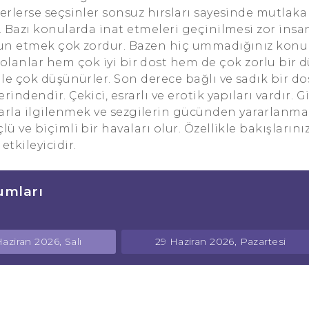
rlerse seçsinler sonsuz hırsları sayesinde mutlaka 
. Bazı konularda inat etmeleri geçinilmesi zor insa
nun etmek çok zordur. Bazen hiç ummadığınız konu
olanlar hem çok iyi bir dost hem de çok zorlu bir
ile çok düşünürler. Son derece bağlı ve sadık bir dos
erindendir. Çekici, esrarlı ve erotik yapıları vardır. Giz
larla ilgilenmek ve sezgilerin gücünden yararlanma
üçlü ve biçimli bir havaları olur. Özellikle bakışlarını
etkileyicidir.
umları
aziran 2026, Salı
29 Haziran 2026, Pazartesi