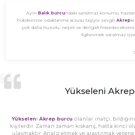
Ay'ın
Balık burcu
ndaki sarsılmaz konumu, haziran
hobilerinize odaklanma arzusu taşıyor sevgili
Akrep
l
çok daha huzurlu, neşeli ve dengeli hissedeceksiniz. 
ilgilenmek sarsılmaz içs
Yükseleni Akrep
Yükselen
i
Akrep burcu
olanlar inatçı, bildiği
kişilerdir. Zaman zaman kıskanç, hatta kinci ol
ulaşmaktır. Analiz etmek ve araştırmak yetenekle