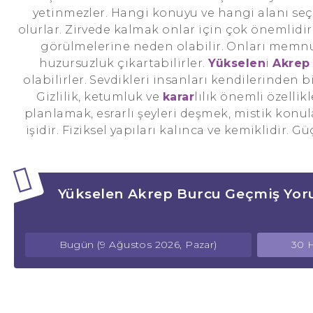
yetinmezler. Hangi konuyu ve hangi alanı seçe
olurlar. Zirvede kalmak onlar için çok önemlidir
görülmelerine neden olabilir. Onları mem
huzursuzluk çıkartabilirler.
Yükselen
i
Akrep
olabilirler. Sevdikleri insanları kendilerinden b
Gizlilik, ketumluk ve
karar
lılık önemli özellikl
planlamak, esrarlı şeyleri deşmek, mistik konu
işidir. Fiziksel yapıları kalınca ve kemiklidir. G
Yükselen Akrep Burcu Geçmiş Yor
Bugün (9 Ağustos 2026, Pazar)
30 H