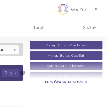
Giriş Yap
Tarot
Sözlük
Akrep Burcu Özellikleri
Akrep Burcu Özelliği
Akrep Burcu Elementi
İş & Kariyer Falı
Para Falı
Akrep Burcu Niteliği
Tüm Özelliklerini Gör
Akrep Burcu Yönetici Gezegeni
Akrep Burcu Rengi
Akrep Burcu Taşı