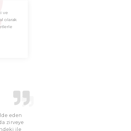
Akrep Burcu Günü
i ve
al olarak
Akrep Burcu Erkeği
etlerle
Akrep Burcu Kadını
Akrep Burcu Tarzı
Akrep Burcu Bedendeki Temsili
Akrep Burcu Ünlüleri
Akrep Burcu Anlaşabildiği Burçlar
Akrep Burcu Anlaşamadığı Burçlar
Akrep Burcu Olumlu Yönleri
elde eden
da zirveye
Akrep Burcu Olumsuz Yönleri
ndeki ile