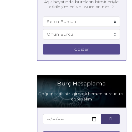
Aşk hayatında burçların birbirleriyle
etkileşimleri ve uyumları nasıl?
Göster
Burç Hesaplama
Doğum tarihinizi girerek hemen burcunuzu
öğrenelim