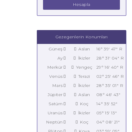
Hesapla
Gezegenlerin Konumları
Güneş
Aslan
16° 39' 47" R
Ay
İkizler
28° 31' 04" R
Merkür
Yengeç
29° 16' 40" R
Venüs
Terazi
02° 25' 46" R
Mars
İkizler
28° 35' 01" R
Jüpiter
Aslan
08° 46' 43"
Satürn
Koç
14° 35' 52"
Uranüs
İkizler
05° 15' 13"
Neptün
Koç
04° 08' 21"
Plüton
Kova
03° 59' 09"