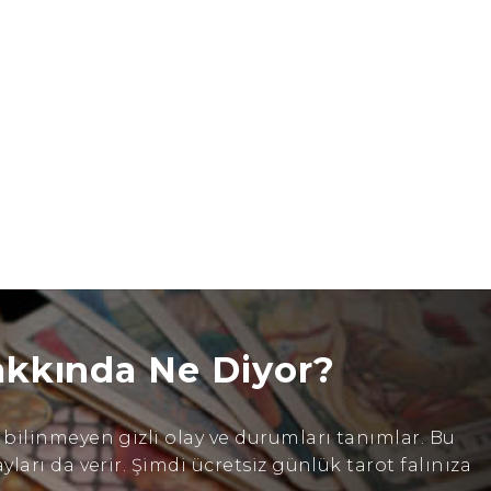
akkında Ne Diyor?
ilinmeyen gizli olay ve durumları tanımlar. Bu
arı da verir. Şimdi ücretsiz günlük tarot falınıza