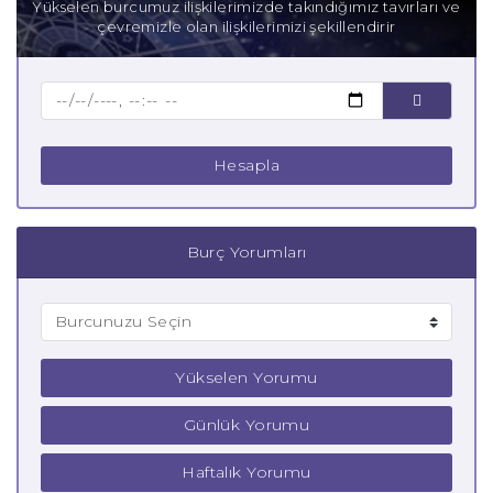
Yükselen burcumuz ilişkilerimizde takındığımız tavırları ve
çevremizle olan ilişkilerimizi şekillendirir
Hesapla
Burç Yorumları
Yükselen Yorumu
Günlük Yorumu
Haftalık Yorumu