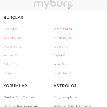
BURÇLAR
Koç Burcu
Terazi Burcu
Boğa Burcu
Akrep Burcu
İkizler Burcu
Yay Burcu
Yengeç Burcu
Oğlak Burcu
Aslan Burcu
Kova Burcu
Başak Burcu
Balık Burcu
YORUMLAR
ASTROLOJİ
Günlük Burç Yorumları
Burç Hesaplama
Haftalık Burç Yorumları
Yükselen Burç Hesaplama