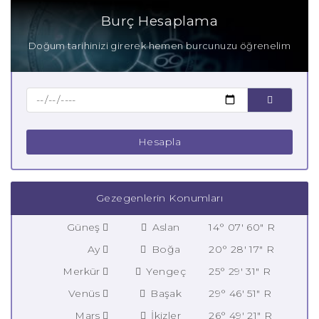
Burç Hesaplama
Doğum tarihinizi girerek hemen burcunuzu öğrenelim
Hesapla
Gezegenlerin Konumları
Güneş
Aslan
14° 07' 60" R
Ay
Boğa
20° 28' 17" R
Merkür
Yengeç
25° 29' 31" R
Venüs
Başak
29° 46' 51" R
Mars
İkizler
26° 49' 21" R