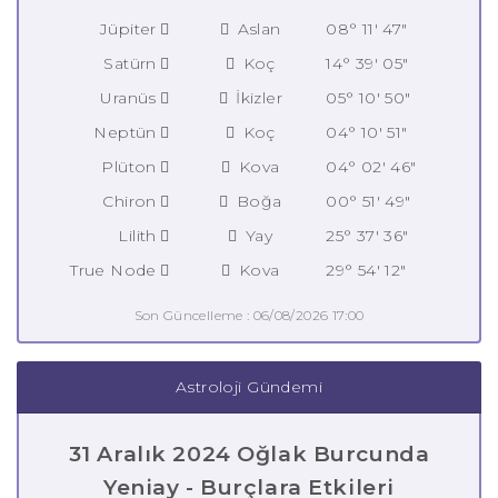
Jüpiter
Aslan
08° 11' 47"
Satürn
Koç
14° 39' 05"
Uranüs
İkizler
05° 10' 50"
Neptün
Koç
04° 10' 51"
Plüton
Kova
04° 02' 46"
Chiron
Boğa
00° 51' 49"
Lilith
Yay
25° 37' 36"
True Node
Kova
29° 54' 12"
Son Güncelleme : 06/08/2026 17:00
Astroloji Gündemi
31 Aralık 2024 Oğlak Burcunda
Yeniay - Burçlara Etkileri