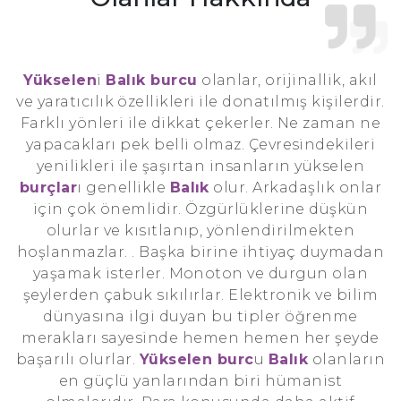
Yükselen
i
Balık burcu
olanlar, orijinallik, akıl
ve yaratıcılık özellikleri ile donatılmış kişilerdir.
Farklı yönleri ile dikkat çekerler. Ne zaman ne
yapacakları pek belli olmaz. Çevresindekileri
yenilikleri ile şaşırtan insanların yükselen
burçlar
ı genellikle
Balık
olur. Arkadaşlık onlar
için çok önemlidir. Özgürlüklerine düşkün
olurlar ve kısıtlanıp, yönlendirilmekten
hoşlanmazlar. . Başka birine ihtiyaç duymadan
yaşamak isterler. Monoton ve durgun olan
şeylerden çabuk sıkılırlar. Elektronik ve bilim
dünyasına ilgi duyan bu tipler öğrenme
merakları sayesinde hemen hemen her şeyde
başarılı olurlar.
Yükselen burc
u
Balık
olanların
en güçlü yanlarından biri hümanist