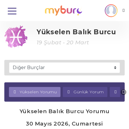
Yükselen Balık Burcu
19 Şubat - 20 Mart
Yükselen Yorumu
Günlük Yorum
Haf
Yükselen Balık Burcu Yorumu
30 Mayıs 2026, Cumartesi