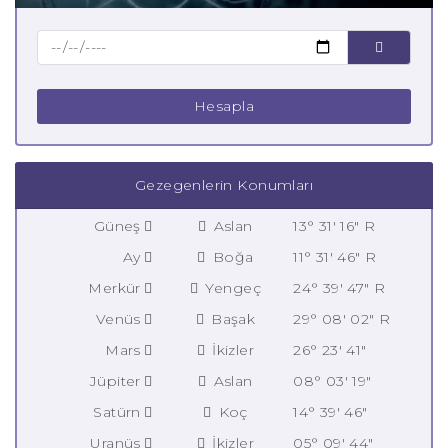
Hesapla
Gezegenlerin Konumları
Güneş
Aslan
13° 31' 16" R
Ay
Boğa
11° 31' 46" R
Merkür
Yengeç
24° 39' 47" R
Venüs
Başak
29° 08' 02" R
Mars
İkizler
26° 23' 41"
Jüpiter
Aslan
08° 03' 19"
Satürn
Koç
14° 39' 46"
Uranüs
İkizler
05° 09' 44"