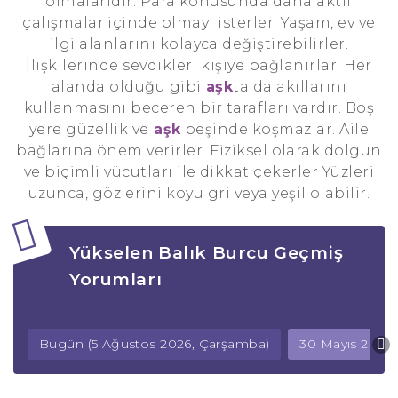
olmalarıdır. Para konusunda daha aktif
çalışmalar içinde olmayı isterler. Yaşam, ev ve
ilgi alanlarını kolayca değiştirebilirler.
İlişkilerinde sevdikleri kişiye bağlanırlar. Her
alanda olduğu gibi
aşk
ta da akıllarını
kullanmasını beceren bir tarafları vardır. Boş
yere güzellik ve
aşk
peşinde koşmazlar. Aile
bağlarına önem verirler. Fiziksel olarak dolgun
ve biçimli vücutları ile dikkat çekerler Yüzleri
uzunca, gözlerini koyu gri veya yeşil olabilir.
Yükselen Balık Burcu Geçmiş
Yorumları
Bugün (5 Ağustos 2026, Çarşamba)
30 Mayıs 2026,