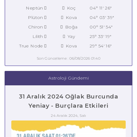
Neptün
Koç
04° 11' 26"
Plüton
Kova
04° 03' 39"
Chiron
Boğa
00° 51' 54"
Lilith
Yay
25° 33' 19"
True Node
Kova
29° 54' 16"
Son Güncelleme : 06/08/2026 01:40
Astroloji Gündemi
31 Aralık 2024 Oğlak Burcunda
Yeniay - Burçlara Etkileri
24 Aralık 2024, Salı