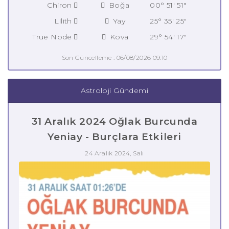
Chiron
Boğa
00° 51' 51"
Lilith
Yay
25° 35' 25"
True Node
Kova
29° 54' 17"
Son Güncelleme : 06/08/2026 09:10
Astroloji Gündemi
31 Aralık 2024 Oğlak Burcunda
Yeniay - Burçlara Etkileri
24 Aralık 2024, Salı