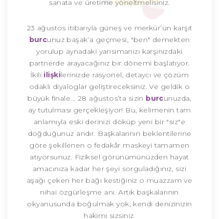
sanata ve üretime yöneltmelisiniz.
23 ağustos itibarıyla güneş ve merkür’ün karşıt
burc
unuz başak’a geçmesi, "ben" demekten
yorulup aynadaki yansımanızı karşınızdaki
partnerde arayacağınız bir dönemi başlatıyor.
İkili
ilişki
lerinizde rasyonel, detaycı ve çözüm
odaklı diyaloglar geliştireceksiniz. Ve geldik o
büyük finale... 28 ağustos’ta sizin
burc
unuzda,
ay tutulması gerçekleşiyor! Bu, kelimenin tam
anlamıyla eski derinizi döküp yeni bir "siz"e
doğduğunuz andır. Başkalarının beklentilerine
göre şekillenen o fedakâr maskeyi tamamen
atıyorsunuz. Fiziksel görünümünüzden hayat
amacınıza kadar her şeyi sorguladığınız, sizi
aşağı çeken her bağı kestiğiniz o muazzam ve
nihai özgürleşme anı. Artık başkalarının
okyanusunda boğulmak yok; kendi denizinizin
hakimi sizsiniz.