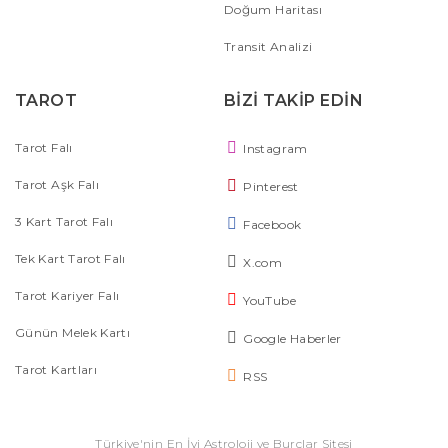
Doğum Haritası
Transit Analizi
TAROT
BİZİ TAKİP EDİN
Tarot Falı
Instagram
Tarot Aşk Falı
Pinterest
3 Kart Tarot Falı
Facebook
Tek Kart Tarot Falı
X.com
Tarot Kariyer Falı
YouTube
Günün Melek Kartı
Google Haberler
Tarot Kartları
RSS
Türkiye'nin En İyi Astroloji ve Burçlar Sitesi