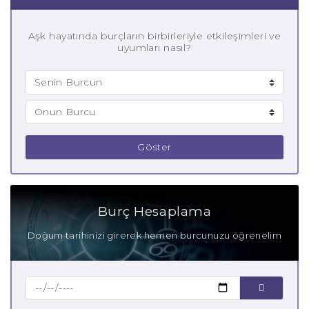
Aşk hayatında burçların birbirleriyle etkileşimleri ve
uyumları nasıl?
Göster
Burç Hesaplama
Doğum tarihinizi girerek hemen burcunuzu öğrenelim