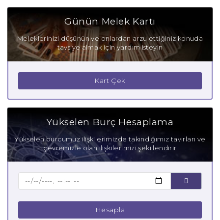
Balık Burcu Olumlu Yönleri
Günün Melek Kartı
Balık Burcu Olumsuz Yönleri
Meleklerinizi düşünün ve onlardan arzu ettiğiniz konuda
tavsiye almak için yardım isteyin
Balık Burcu Gizli Tutkuları
Balık Burcu Güçlü Yanları
Kart Çek
Balık Burcu Zayıf Yanları
Aşık Balık Burcu
Yükselen Burç Hesaplama
Anne Balık Burcu
Yükselen burcumuz ilişkilerimizde takındığımız tavırları ve
çevremizle olan ilişkilerimizi şekillendirir
Baba Balık Burcu
Çocuk Balık Burcu
Hesapla