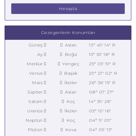
Hesapla
Gezegenlerin Konumları
Güneş
Aslan
13° 49' 14" R
Ay
Boğa
15° 53' 18" R
Merkür
Yengeç
25° 03' 51" R
Venüs
Başak
29° 27' 02" R
Mars
İkizler
26° 36' 15" R
Jüpiter
Aslan
08° 07' 27"
Satürn
Koç
14° 39' 26"
Uranüs
İkizler
05° 10' 16"
Neptün
Koç
04° 11' 09"
Plüton
Kova
04° 03' 13"