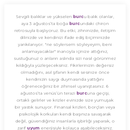
Sevgili balıklar ve yükselen
burc
u balık olanlar,
aya 3 ağustos’ta boğa
burc
undaki chiron
retrosuyla başlıyoruz. Bu etki, zihninizde, iletişim
dilinizde ve kendinizi ifade ediş biçiminizde
yankılanıyor. "ne söylersem söyleyeyim, beni
anlamayacaklar" inancıyla içinize attığınız,
sustuğunuz o anların aslında sizi nasıl görünmez
kıldığıyla yüzleşeceksiniz. Fikirlerinizin değersiz
olmadığını, asıl şifanın kendi sesinize önce
kendinizin saygı duymasında yattığını
öğreneceğiniz bir zihinsel uyanıştasınız. 6
ağustos’ta venüs’ün terazi
burc
una geçişi,
ortaklı gelirler ve krizler evinizde size yumuşak
bir yastık sunuyor. Finansal krizleri, borçları veya
psikolojik korkuları kendi başınıza savaşarak
değil, güvendiğiniz insanlarla işbirliği yaparak, o
zarif
uyum
enerjisiyle kolayca aşabileceksiniz.