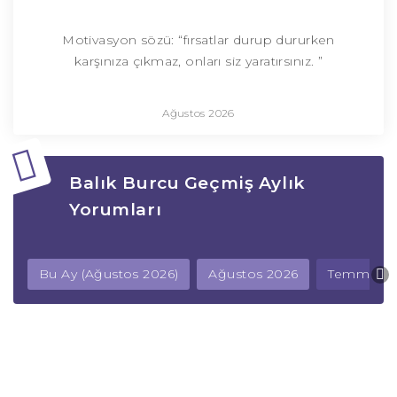
Motivasyon sözü: “fırsatlar durup dururken
karşınıza çıkmaz, onları siz yaratırsınız. ”
Ağustos 2026
Balık Burcu Geçmiş Aylık
Yorumları
Bu Ay (Ağustos 2026)
Ağustos 2026
Temmuz 2