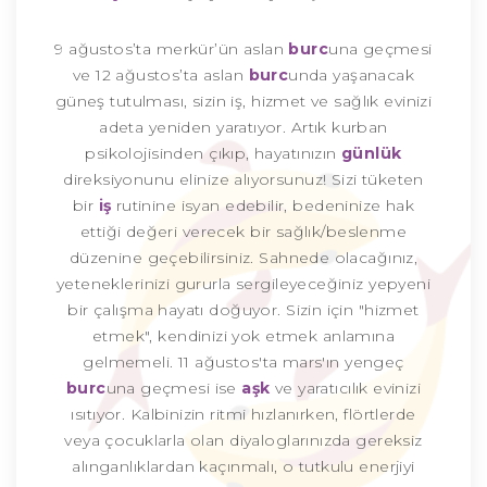
9 ağustos’ta merkür’ün aslan
burc
una geçmesi
ve 12 ağustos’ta aslan
burc
unda yaşanacak
güneş tutulması, sizin iş, hizmet ve sağlık evinizi
adeta yeniden yaratıyor. Artık kurban
psikolojisinden çıkıp, hayatınızın
günlük
direksiyonunu elinize alıyorsunuz! Sizi tüketen
bir
iş
rutinine isyan edebilir, bedeninize hak
ettiği değeri verecek bir sağlık/beslenme
düzenine geçebilirsiniz. Sahnede olacağınız,
yeteneklerinizi gururla sergileyeceğiniz yepyeni
bir çalışma hayatı doğuyor. Sizin için "hizmet
etmek", kendinizi yok etmek anlamına
gelmemeli. 11 ağustos'ta mars'ın yengeç
burc
una geçmesi ise
aşk
ve yaratıcılık evinizi
ısıtıyor. Kalbinizin ritmi hızlanırken, flörtlerde
veya çocuklarla olan diyaloglarınızda gereksiz
alınganlıklardan kaçınmalı, o tutkulu enerjiyi