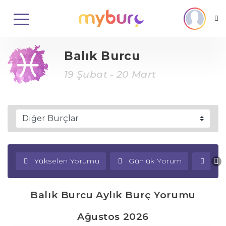
Balık Burcu
19 Şubat - 20 Mart
Yükselen Yorumu
Günlük Yorum
Haf
Balık Burcu Aylık Burç Yorumu
Ağustos 2026