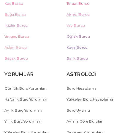
Koç Burcu
Terazi Burcu
Boğa Burcu
Akrep Burcu
İkizler Burcu
Yay Burcu
Yengeç Burcu
Oğlak Burcu
Aslan Burcu
Kova Burcu
Başak Burcu
Balık Burcu
YORUMLAR
ASTROLOJİ
Günlük Burç Yorumları
Burç Hesaplama
Haftalık Burç Yorumları
Yükselen Burç Hesaplama
Aylık Burç Yorumları
Burç Uyumu
Yıllık Burç Yorumları
Aylara Göre Burçlar
Yükselen Burç Yorumları
Gezegen Konumları