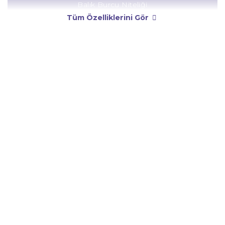
Balık Burcu Niteliği
Tüm Özelliklerini Gör
Balık Burcu Yönetici Gezegeni
Balık Burcu Rengi
Balık Burcu Taşı
Balık Burcu Günü
Balık Burcu Erkeği
Balık Burcu Kadını
Balık Burcu Tarzı
Balık Burcu Bedendeki Temsili
Balık Burcu Ünlüleri
Balık Burcu Anlaşabildiği Burçlar