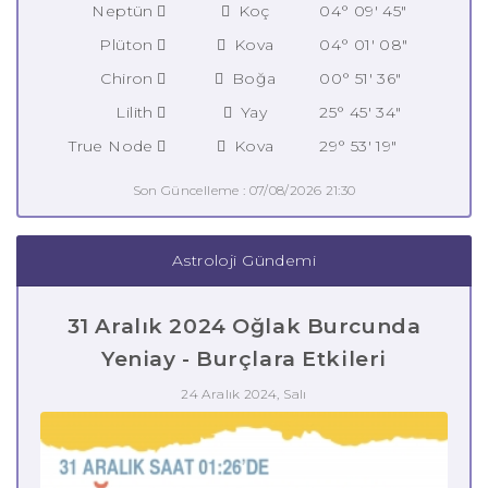
Neptün
Koç
04° 09' 45"
Plüton
Kova
04° 01' 08"
Chiron
Boğa
00° 51' 36"
Lilith
Yay
25° 45' 34"
True Node
Kova
29° 53' 19"
Son Güncelleme : 07/08/2026 21:30
Astroloji Gündemi
31 Aralık 2024 Oğlak Burcunda
Yeniay - Burçlara Etkileri
24 Aralık 2024, Salı