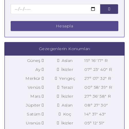
Hesapla
Gezegenlerin Konumları
Güneş
Aslan
15° 16' 17" R
Ay
İkizler
07° 23' 40" R
Merkür
Yengeç
27° 07' 32" R
Venüs
Terazi
00° 58' 39" R
Mars
İkizler
27° 36' 58" R
Jüpiter
Aslan
08° 27' 30"
Satürn
Koç
14° 37' 43"
Uranüs
İkizler
05° 12' 51"