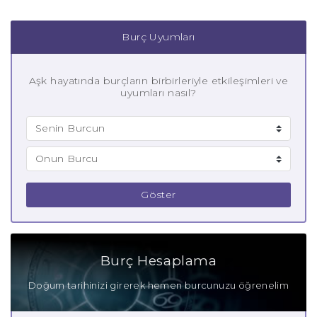
Burç Uyumları
Aşk hayatında burçların birbirleriyle etkileşimleri ve
uyumları nasıl?
Göster
Burç Hesaplama
Doğum tarihinizi girerek hemen burcunuzu öğrenelim