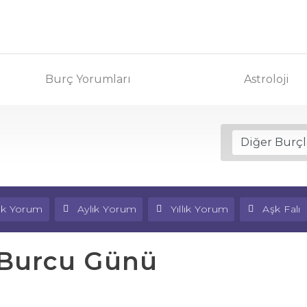
Burç Yorumları
Astroloji
lık Yorum
Aylık Yorum
Yıllık Yorum
Aşk Falı
 Burcu Günü