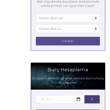
Aşk hayatında burçların birbirleriyle
etkileşimleri ve uyumları nasıl?
Göster
Burç Hesaplama
Doğum tarihinizi girerek hemen burcunuzu
öğrenelim