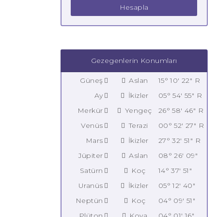
Hesapla
Gezegenlerin Konumları
Güneş
Aslan
15° 10' 22" R
Ay
İkizler
05° 54' 55" R
Merkür
Yengeç
26° 58' 46" R
Venüs
Terazi
00° 52' 27" R
Mars
İkizler
27° 32' 51" R
Jüpiter
Aslan
08° 26' 09"
Satürn
Koç
14° 37' 51"
Uranüs
İkizler
05° 12' 40"
Neptün
Koç
04° 09' 51"
Plüton
Kova
04° 01' 16"