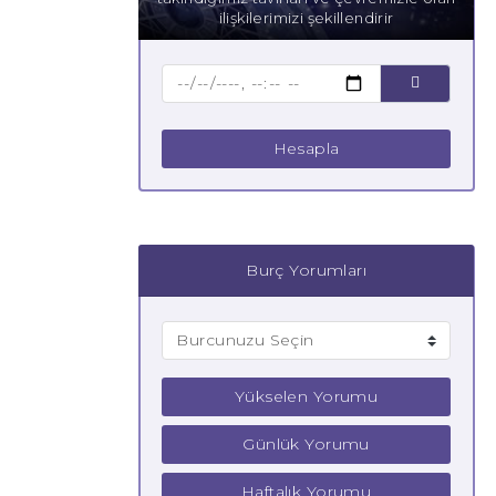
ilişkilerimizi şekillendirir
Hesapla
Burç Yorumları
Yükselen Yorumu
Günlük Yorumu
Haftalık Yorumu