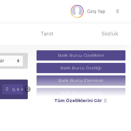
Giriş Yap
Tarot
Sözlük
Balık Burcu Özellikleri
Balık Burcu Özelliği
Balık Burcu Elementi
İş & Kariyer Falı
Para Falı
Balık Burcu Niteliği
Tüm Özelliklerini Gör
Balık Burcu Yönetici Gezegeni
Balık Burcu Rengi
Balık Burcu Taşı