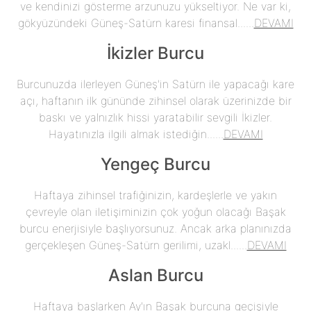
ve kendinizi gösterme arzunuzu yükseltiyor. Ne var ki,
gökyüzündeki Güneş-Satürn karesi finansal......
DEVAMI
İkizler Burcu
Burcunuzda ilerleyen Güneş'in Satürn ile yapacağı kare
açı, haftanın ilk gününde zihinsel olarak üzerinizde bir
baskı ve yalnızlık hissi yaratabilir sevgili İkizler.
Hayatınızla ilgili almak istediğin......
DEVAMI
Yengeç Burcu
Haftaya zihinsel trafiğinizin, kardeşlerle ve yakın
çevreyle olan iletişiminizin çok yoğun olacağı Başak
burcu enerjisiyle başlıyorsunuz. Ancak arka planınızda
gerçekleşen Güneş-Satürn gerilimi, uzakl......
DEVAMI
Aslan Burcu
Haftaya başlarken Ay'ın Başak burcuna geçişiyle