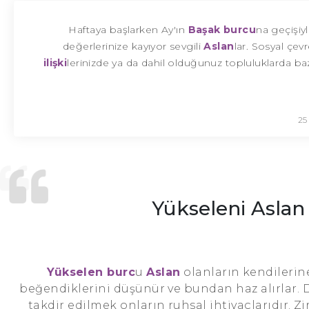
Haftaya başlarken Ay'ın
Başak burcu
na geçişiy
değerlerinize kayıyor sevgili
Aslan
lar. Sosyal çev
ilişki
lerinizde ya da dahil olduğunuz topluluklarda ba
25
Yükseleni Aslan
Yükselen burc
u
Aslan
olanların kendilerine
beğendiklerini düşünür ve bundan haz alırlar. D
takdir edilmek onların ruhsal ihtiyaçlarıdır. 