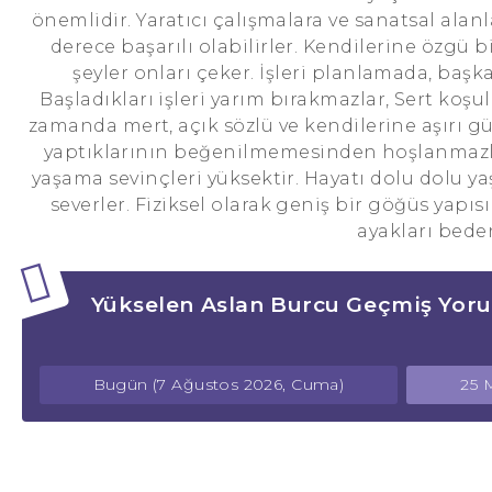
önemlidir. Yaratıcı çalışmalara ve sanatsal alanl
derece başarılı olabilirler. Kendilerine özgü bi
şeyler onları çeker. İşleri planlamada, başk
Başladıkları işleri yarım bırakmazlar, Sert koşull
zamanda mert, açık sözlü ve kendilerine aşırı gü
yaptıklarının beğenilmemesinden hoşlanmazlar
yaşama sevinçleri yüksektir. Hayatı dolu dolu ya
severler. Fiziksel olarak geniş bir göğüs yapısın
ayakları bede
Yükselen Aslan Burcu Geçmiş Yoru
Bugün (7 Ağustos 2026, Cuma)
25 