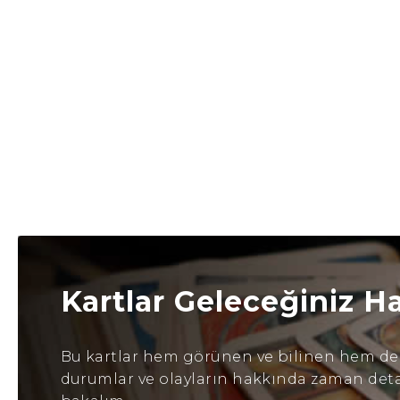
Kartlar Geleceğiniz H
Bu kartlar hem görünen ve bilinen hem de b
durumlar ve olayların hakkında zaman detayl