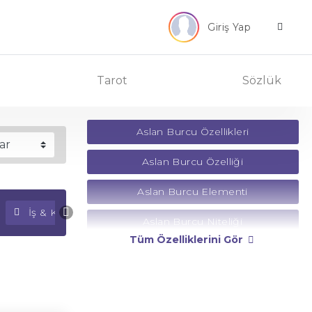
Giriş Yap
Tarot
Sözlük
Aslan Burcu Özellikleri
Aslan Burcu Özelliği
Aslan Burcu Elementi
İş & Kariyer Falı
Para Falı
Aslan Burcu Niteliği
Tüm Özelliklerini Gör
Aslan Burcu Yönetici Gezegeni
Aslan Burcu Rengi
Aslan Burcu Taşı