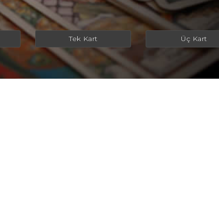
Tek Kart
Üç Kart