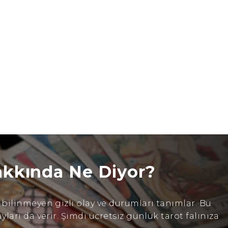
akkında Ne Diyor?
ilinmeyen gizli olay ve durumları tanımlar. Bu
arı da verir. Şimdi ücretsiz günlük tarot falınıza