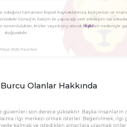
le odağınız tamamen kişisel kaynaklarınıza, bütçenize ve man
renizdeki Güneş'in Satürn ile yapacağı sert etkileşim ise arkada
zı sorumluluklar, krizler veya borç-alacak
ilişki
leri nedeniyle ge
doğurabilir.
 Mayıs 2026, Pazartesi
 Burcu Olanlar Hakkında
 güvenleri son derece yüksektir. Başka insanların 
aima ilgi merkezi olmak isterler. Beğenilmek, ilgi
Zirvede kalmak ve istedikleri amaçlara ulaşmak onlar