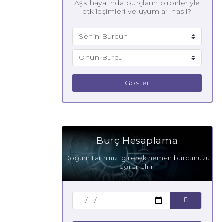
Aşk hayatında burçların birbirleriyle
etkileşimleri ve uyumları nasıl?
Göster
Burç Hesaplama
Doğum tarihinizi girerek hemen burcunuzu
öğrenelim