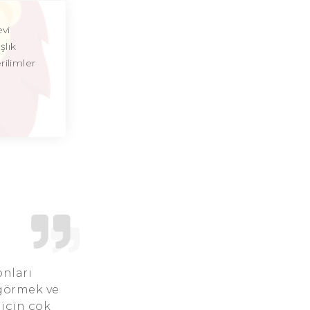
Aslan Burcu Günü
evi
şlık
Aslan Burcu Erkeği
rilimler
Aslan Burcu Kadını
Aslan Burcu Tarzı
Aslan Burcu Bedendeki Temsili
Aslan Burcu Ünlüleri
Aslan Burcu Anlaşabildiği Burçlar
Aslan Burcu Anlaşamadığı Burçlar
Aslan Burcu Olumlu Yönleri
onları
 görmek ve
Aslan Burcu Olumsuz Yönleri
 için çok