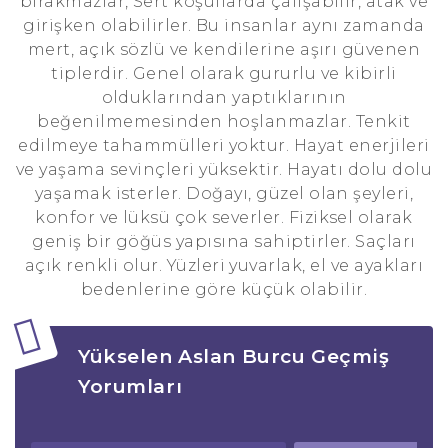
bırakmazlar, Sert koşullarda çalışabilir, atak ve
girişken olabilirler. Bu insanlar aynı zamanda
mert, açık sözlü ve kendilerine aşırı güvenen
tiplerdir. Genel olarak gururlu ve kibirli
olduklarından yaptıklarının
beğenilmemesinden hoşlanmazlar. Tenkit
edilmeye tahammülleri yoktur. Hayat enerjileri
ve yaşama sevinçleri yüksektir. Hayatı dolu dolu
yaşamak isterler. Doğayı, güzel olan şeyleri,
konfor ve lüksü çok severler. Fiziksel olarak
geniş bir göğüs yapısına sahiptirler. Saçları
açık renkli olur. Yüzleri yuvarlak, el ve ayakları
bedenlerine göre küçük olabilir.
Yükselen Aslan Burcu Geçmiş
Yorumları