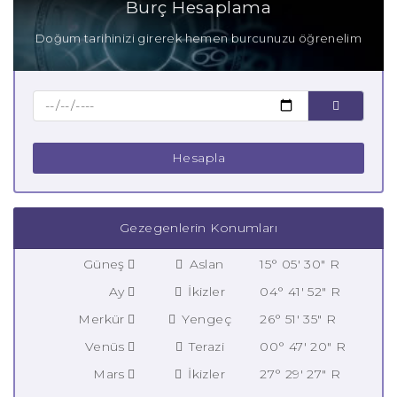
Burç Hesaplama
Doğum tarihinizi girerek hemen burcunuzu öğrenelim
Hesapla
Gezegenlerin Konumları
Güneş
Aslan
15° 05' 30" R
Ay
İkizler
04° 41' 52" R
Merkür
Yengeç
26° 51' 35" R
Venüs
Terazi
00° 47' 20" R
Mars
İkizler
27° 29' 27" R