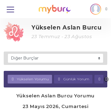
Yükselen Aslan Burcu
23 Temmuz - 23 Ağustos
Yükselen Yorumu
Günlük Yorum
Haf
Yükselen Aslan Burcu Yorumu
23 Mayıs 2026, Cumartesi