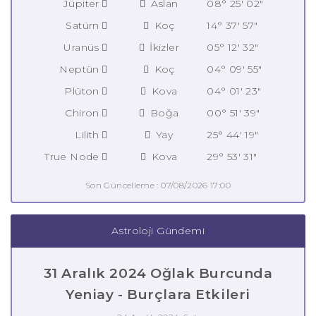
Jüpiter
Aslan
08° 25' 02"
Satürn
Koç
14° 37' 57"
Uranüs
İkizler
05° 12' 32"
Neptün
Koç
04° 09' 55"
Plüton
Kova
04° 01' 23"
Chiron
Boğa
00° 51' 39"
Lilith
Yay
25° 44' 19"
True Node
Kova
29° 53' 31"
Son Güncelleme : 07/08/2026 17:00
Astroloji Gündemi
31 Aralık 2024 Oğlak Burcunda
Yeniay - Burçlara Etkileri