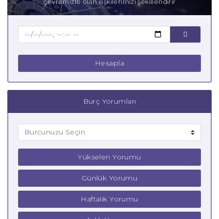
çevremizle olan ilişkilerimizi şekillendirir
Baba Aslan Burcu
Çocuk Aslan Burcu
Hesapla
Burç Yorumları
Yükselen Yorumu
Günlük Yorumu
Haftalık Yorumu