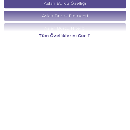
Aslan Burcu Özelliği
Aslan Burcu Elementi
Aslan Burcu Niteliği
Tüm Özelliklerini Gör
Aslan Burcu Yönetici Gezegeni
Aslan Burcu Rengi
Aslan Burcu Taşı
Aslan Burcu Günü
Aslan Burcu Erkeği
Aslan Burcu Kadını
Aslan Burcu Tarzı
Aslan Burcu Bedendeki Temsili