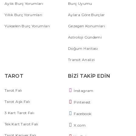
Aylık Burç Yorumları
Burç Uyumu
Yıllık Burç Yorumları
Aylara Göre Burçlar
Yükselen Burç Yorumları
Gezegen Konumları
Astroloji Gündemi
Doğum Haritası
Transit Analizi
TAROT
BİZİ TAKİP EDİN
Tarot Falı
Instagram
Tarot Aşk Falı
Pinterest
3 Kart Tarot Falı
Facebook
Tek Kart Tarot Falı
X.com
Tarot Kariyer Falı