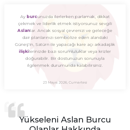
Ay
burc
unuzda ilerlerken parlamak, dikkat
çekmek ve liderlik etmek istiyorsunuz sevgili
Aslan
lar. Ancak sosyal çevrenizi ve geleceğe
dair planlarınızı sembolize eden alandaki
Güneş'in, Satürn ile yapacağı kare açı arkadaşlık
ilişki
lerinizde bazı sorumluluklar veya krizler
doğurabilir. Bir dostunuzun sorunuyla
ilgilenmek durumunda kalabilirsiniz.
23 Mayıs 2026, Cumartesi
Yükseleni Aslan Burcu
Olanlar Hakkında