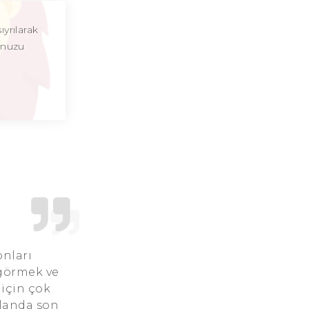
Aslan Burcu Günü
yrılarak
onuzu
Aslan Burcu Erkeği
Aslan Burcu Kadını
Aslan Burcu Tarzı
Aslan Burcu Bedendeki Temsili
Aslan Burcu Ünlüleri
Aslan Burcu Anlaşabildiği Burçlar
Aslan Burcu Anlaşamadığı Burçlar
onları
Aslan Burcu Olumlu Yönleri
 görmek ve
 için çok
Aslan Burcu Olumsuz Yönleri
 alanda son