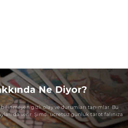
akkında Ne Diyor?
ilinmeyen gizli olay ve durumları tanımlar. Bu
arı da verir. Şimdi ücretsiz günlük tarot falınıza