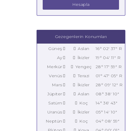
Hesapla
Gezegenlerin Konumları
Güneş
Aslan
16° 02' 37" R
Ay
İkizler
19° 04' 11" R
Merkür
Yengeç
28° 17' 59" R
Venüs
Terazi
01° 47' 05" R
Mars
İkizler
28° 09' 12" R
Jüpiter
Aslan
08° 38' 10"
Satürn
Koç
14° 36' 43"
Uranüs
İkizler
05° 14' 10"
Neptün
Koç
04° 08' 59"
Plüton
Kova
04° 00' 01"