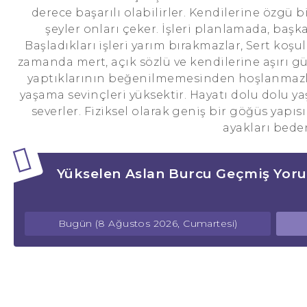
derece başarılı olabilirler. Kendilerine özgü bi
şeyler onları çeker. İşleri planlamada, başk
Başladıkları işleri yarım bırakmazlar, Sert koşull
zamanda mert, açık sözlü ve kendilerine aşırı gü
yaptıklarının beğenilmemesinden hoşlanmazlar
yaşama sevinçleri yüksektir. Hayatı dolu dolu ya
severler. Fiziksel olarak geniş bir göğüs yapısın
ayakları bede
Yükselen Aslan Burcu Geçmiş Yoru
Bugün (8 Ağustos 2026, Cumartesi)