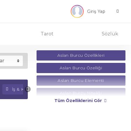
Giriş Yap
Tarot
Sözlük
Aslan Burcu Özellikleri
Aslan Burcu Özelliği
Aslan Burcu Elementi
İş & Kariyer Falı
Para Falı
Aslan Burcu Niteliği
Tüm Özelliklerini Gör
Aslan Burcu Yönetici Gezegeni
Aslan Burcu Rengi
Aslan Burcu Taşı