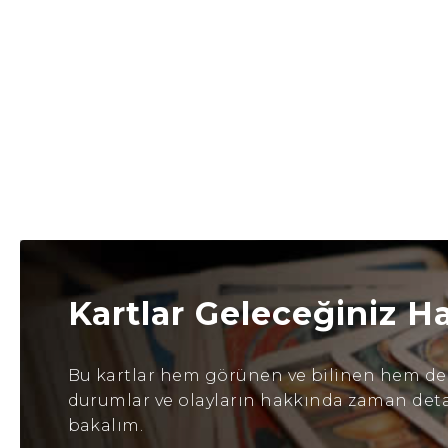
Kartlar Geleceğiniz H
Bu kartlar hem görünen ve bilinen hem de b
durumlar ve olayların hakkında zaman detayl
bakalım.