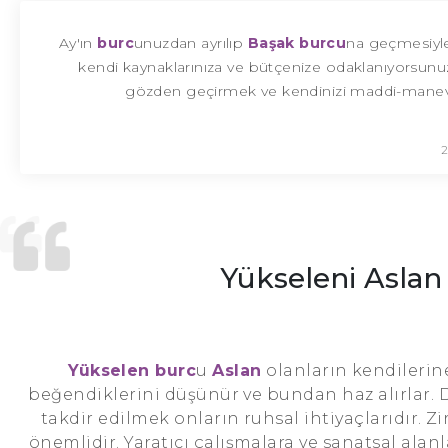
Ay'ın
burc
unuzdan ayrılıp
Başak burcu
na geçmesiyle
kendi kaynaklarınıza ve bütçenize odaklanıyorsunu
gözden geçirmek ve kendinizi maddi-manevi n
2
Yükseleni Aslan
Yükselen burc
u
Aslan
olanların kendilerine
beğendiklerini düşünür ve bundan haz alırlar. D
takdir edilmek onların ruhsal ihtiyaçlarıdır. 
önemlidir. Yaratıcı çalışmalara ve sanatsal alanl