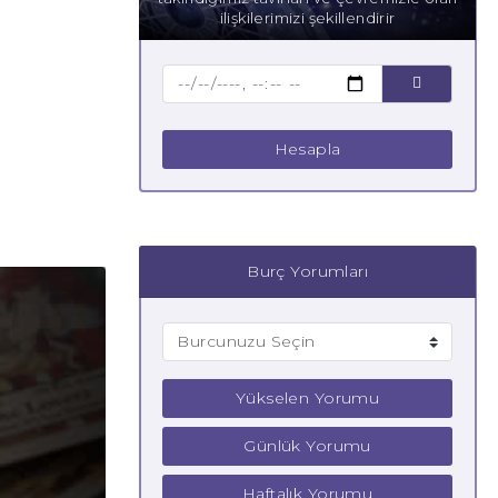
ilişkilerimizi şekillendirir
Hesapla
Burç Yorumları
Yükselen Yorumu
Günlük Yorumu
Haftalık Yorumu