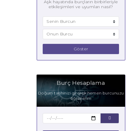
Aşk hayatında burçların birbirleriyle
etkileşimleri ve uyumları nasıl?
Göster
Burç Hesaplama
Doğum tarihinizi girerek hemen burcunuzu
öğrenelim