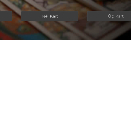
Tek Kart
Üç Kart