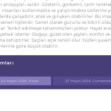
r anlayışları vardır. Gösterili, görkemli, canlı renkl
a insanları kullanmakta ve çalıştırmakta üstlerine y
arda çalışabilir, atak ve girişken olabilirler. Bu ins
venen tiplerdir. Genel olarak gururlu ve kibirli ol
. Tenkit edilmeye tahammülleri yoktur. Hayat ener
şamak isterler. Doğayı, güzel olan şeyleri, konfor ve
a sahiptirler. Saçları açık renkli olur. Yüzleri yuvarl
nlerine göre küçük olabilir.
mları
24 Mayıs 2026, Pazar
23 Mayıs 2026, Cumartesi