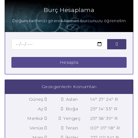
Burç Hesaplama
Doğum tarihinizi girerek hemen burcunuzu öğrenelim
Hesapla
Gezegenlerin Konumları
Güneş
Aslan
14° 27' 24" R
Ay
Boğa
25° 14' 33" R
Merkür
Yengeç
25° 56' 39" R
Venüs
Terazi
00° 07' 18" R
Mars
İkizler
27° 02' 54" R