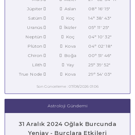
Jüpiter
Aslan
08° 16' 15"
Satürn
Koç
14° 38' 43"
Uranüs
İkizler
05° 11' 25"
Neptün
Koç
04° 10' 32"
Plüton
Kova
04° 02' 18"
Chiron
Boğa
00° 51' 46"
Lilith
Yay
25° 39' 52"
True Node
Kova
29° 54' 03"
Son Güncelleme : 07/08/2026 01:06
Astroloji Gündemi
31 Aralık 2024 Oğlak Burcunda
Yeniay - Burçlara Etkileri