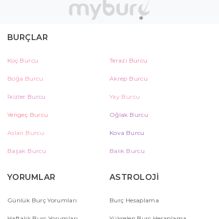
BURÇLAR
Koç Burcu
Terazi Burcu
Boğa Burcu
Akrep Burcu
İkizler Burcu
Yay Burcu
Yengeç Burcu
Oğlak Burcu
Aslan Burcu
Kova Burcu
Başak Burcu
Balık Burcu
YORUMLAR
ASTROLOJİ
Günlük Burç Yorumları
Burç Hesaplama
Haftalık Burç Yorumları
Yükselen Burç Hesaplama