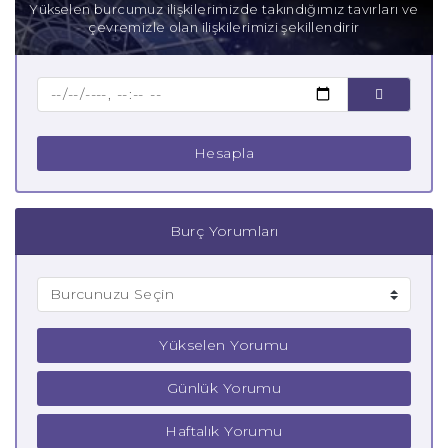
Yükselen burcumuz ilişkilerimizde takındığımız tavırları ve
çevremizle olan ilişkilerimizi şekillendirir
Baba Oğlak Burcu
Çocuk Oğlak Burcu
Hesapla
Burç Yorumları
Yükselen Yorumu
Günlük Yorumu
Haftalık Yorumu