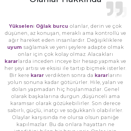
Yükselen
i
Oğlak burcu
olanlar, derin ve çok
düşünen, az konuşan, meraklı ama kontrollü ve
ağır hareket eden insanlardır. Değişikliklere
uyum
sağlamak ve yeni şeylere adapte olmak
onlar için çok kolay olmaz. Alacakları
karar
larda inceden inceye bir hesap yapmak ve
her şeyi artısı ve eksisi ile tartıp biçmek isterler.
Bir kere
karar
verdikten sonra da
karar
larını
yolun sonuna kadar götürürler. Hile, yalan ve
dolan yapmadan hiç hoşlanmazlar. Genel
olarak başkalarına durgun ,düşünceli ama
karamsar olarak gözükebilirler. Son derece
sabırlı, güçlü, inatçı ve soğukkanlı olabilirler.
Olaylar karşısında ne olursa olsun paniğe
kapılmazlar. Bu da onlara hayattan ne