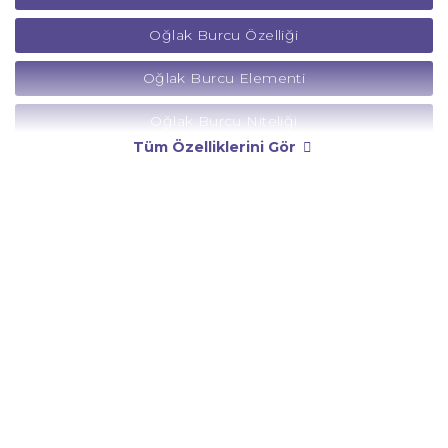
Oğlak Burcu Özelliği
Oğlak Burcu Elementi
Oğlak Burcu Niteliği
Tüm Özelliklerini Gör
Oğlak Burcu Yönetici Gezegeni
Oğlak Burcu Rengi
Oğlak Burcu Taşı
Oğlak Burcu Günü
Oğlak Burcu Erkeği
Oğlak Burcu Kadını
Oğlak Burcu Tarzı