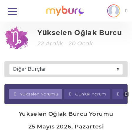
Yükselen Oğlak Burcu
22 Aralık - 20 Ocak
Yükselen Yorumu
Günlük Yorum
Haf
Yükselen Oğlak Burcu Yorumu
25 Mayıs 2026, Pazartesi