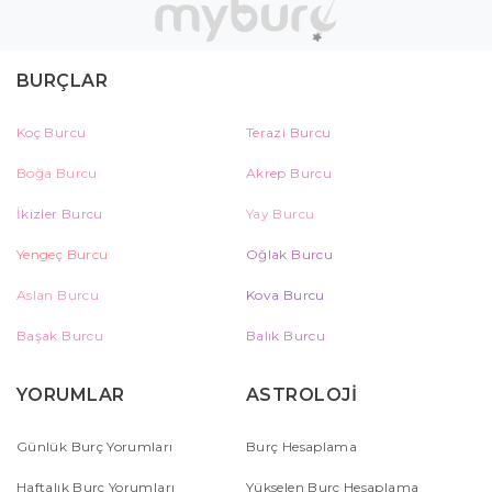
BURÇLAR
Koç Burcu
Terazi Burcu
Boğa Burcu
Akrep Burcu
İkizler Burcu
Yay Burcu
Yengeç Burcu
Oğlak Burcu
Aslan Burcu
Kova Burcu
Başak Burcu
Balık Burcu
YORUMLAR
ASTROLOJİ
Günlük Burç Yorumları
Burç Hesaplama
Haftalık Burç Yorumları
Yükselen Burç Hesaplama