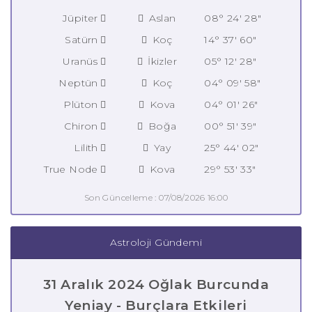
Jüpiter
Aslan
08° 24' 28"
Satürn
Koç
14° 37' 60"
Uranüs
İkizler
05° 12' 28"
Neptün
Koç
04° 09' 58"
Plüton
Kova
04° 01' 26"
Chiron
Boğa
00° 51' 39"
Lilith
Yay
25° 44' 02"
True Node
Kova
29° 53' 33"
Son Güncelleme : 07/08/2026 16:00
Astroloji Gündemi
31 Aralık 2024 Oğlak Burcunda
Yeniay - Burçlara Etkileri