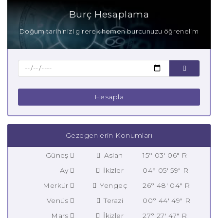
Burç Hesaplama
Doğum tarihinizi girerek hemen burcunuzu öğrenelim
Hesapla
Gezegenlerin Konumları
Güneş
Aslan
15° 03' 06" R
Ay
İkizler
04° 05' 59" R
Merkür
Yengeç
26° 48' 04" R
Venüs
Terazi
00° 44' 49" R
Mars
İkizler
27° 27' 47" R