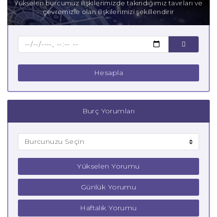
Yükselen burcumuz ilişkilerimizde takındığımız tavırları ve
çevremizle olan ilişkilerimizi şekillendirir
Hesapla
Burç Yorumları
Yükselen Yorumu
Günlük Yorumu
Haftalık Yorumu