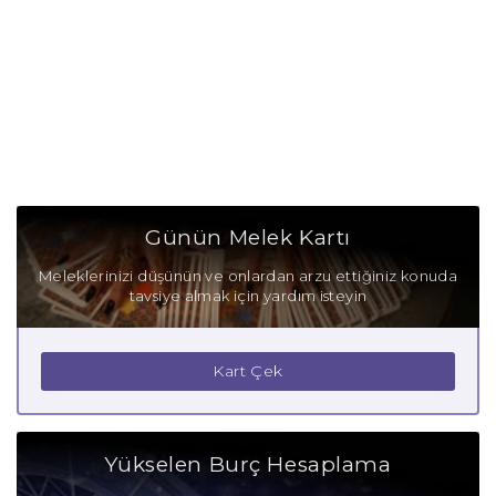
Günün Melek Kartı
Meleklerinizi düşünün ve onlardan arzu ettiğiniz konuda
tavsiye almak için yardım isteyin
Kart Çek
Yükselen Burç Hesaplama