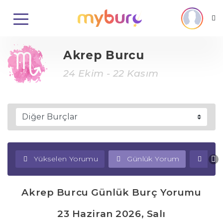
Akrep Burcu
24 Ekim - 22 Kasım
Yükselen Yorumu
Günlük Yorum
Haf
Akrep Burcu Günlük Burç Yorumu
23 Haziran 2026, Salı