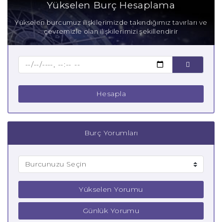
Yükselen Burç Hesaplama
Anne Akrep Burcu
Yükselen burcumuz ilişkilerimizde takındığımız tavırları ve
çevremizle olan ilişkilerimizi şekillendirir
Baba Akrep Burcu
Çocuk Akrep Burcu
Hesapla
Burç Yorumları
Yükselen Yorumu
Günlük Yorumu