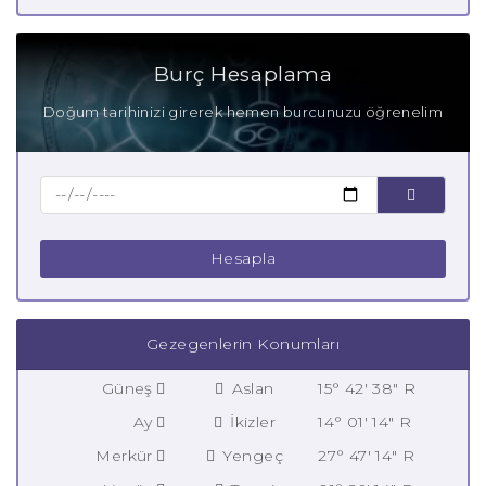
Burç Hesaplama
Doğum tarihinizi girerek hemen burcunuzu öğrenelim
Hesapla
Gezegenlerin Konumları
Güneş
Aslan
15° 42' 38" R
Ay
İkizler
14° 01' 14" R
Merkür
Yengeç
27° 47' 14" R