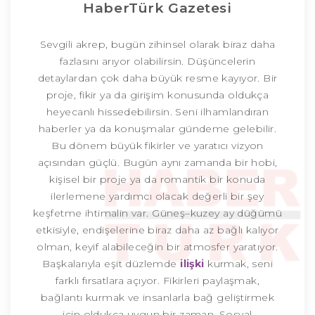
HaberTürk Gazetesi
Sevgili akrep, bugün zihinsel olarak biraz daha
fazlasını arıyor olabilirsin. Düşüncelerin
detaylardan çok daha büyük resme kayıyor. Bir
proje, fikir ya da girişim konusunda oldukça
heyecanlı hissedebilirsin. Seni ilhamlandıran
haberler ya da konuşmalar gündeme gelebilir.
Bu dönem büyük fikirler ve yaratıcı vizyon
açısından güçlü. Bugün aynı zamanda bir hobi,
kişisel bir proje ya da romantik bir konuda
ilerlemene yardımcı olacak değerli bir şey
keşfetme ihtimalin var. Güneş–kuzey ay düğümü
etkisiyle, endişelerine biraz daha az bağlı kalıyor
olman, keyif alabileceğin bir atmosfer yaratıyor.
Başkalarıyla eşit düzlemde
ilişki
kurmak, seni
farklı fırsatlara açıyor. Fikirleri paylaşmak,
bağlantı kurmak ve insanlarla bağ geliştirmek
için oldukça uygun bir zaman. Sosyal