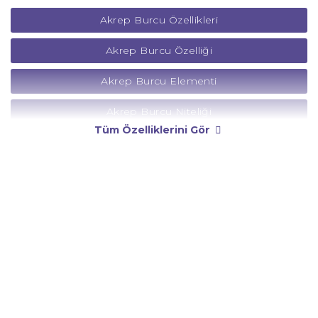
Akrep Burcu Özellikleri
Akrep Burcu Özelliği
Akrep Burcu Elementi
Akrep Burcu Niteliği
Tüm Özelliklerini Gör
Akrep Burcu Yönetici Gezegeni
Akrep Burcu Rengi
Akrep Burcu Taşı
Akrep Burcu Günü
Akrep Burcu Erkeği
Akrep Burcu Kadını