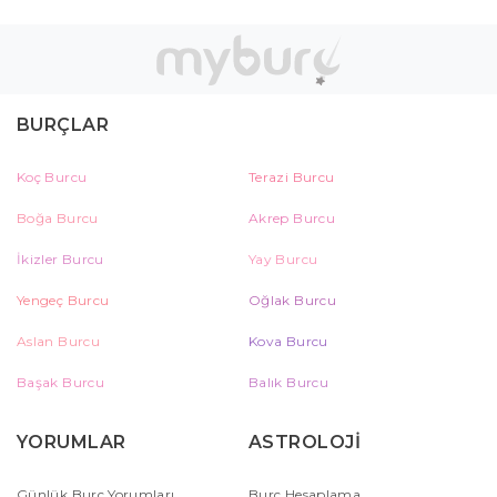
BURÇLAR
Koç Burcu
Terazi Burcu
Boğa Burcu
Akrep Burcu
İkizler Burcu
Yay Burcu
Yengeç Burcu
Oğlak Burcu
Aslan Burcu
Kova Burcu
Başak Burcu
Balık Burcu
YORUMLAR
ASTROLOJİ
Günlük Burç Yorumları
Burç Hesaplama