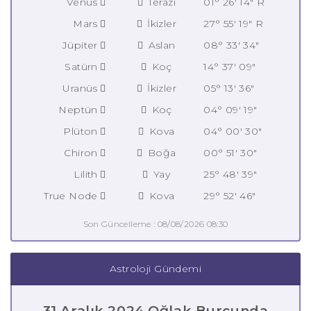
Venüs
Terazi
01° 26' 14" R
Mars
İkizler
27° 55' 19" R
Jüpiter
Aslan
08° 33' 34"
Satürn
Koç
14° 37' 09"
Uranüs
İkizler
05° 13' 36"
Neptün
Koç
04° 09' 19"
Plüton
Kova
04° 00' 30"
Chiron
Boğa
00° 51' 30"
Lilith
Yay
25° 48' 39"
True Node
Kova
29° 52' 46"
Son Güncelleme : 08/08/2026 08:30
Astroloji Gündemi
31 Aralık 2024 Oğlak Burcunda