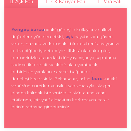
Aşk Falı
İş & Kariyer Falı
Para Falı
Yengeç burcu
ndaki güneş'in kollayıcı ve ailevi
değerlere yönelen etkisi,
aşk
hayatınızda güven
veren, huzurlu ve korunaklı bir beraberlik arayışınızı
tetiklediğine işaret ediyor. İlişkisi olan akrepler,
partnerinizle aranızdaki dünyayı dışarıya kapatarak
sadece ikinize ait sıcak bir alan yaratacak,
birbirinizin yaralarını sararak bağlarınızı
derinleştireceksiniz. Bekarsanız, aslan
burc
undaki
venüs'ün cüretkar ve ışıltılı yansımasıyla, siz geri
planda kalmak isteseniz bile sizin auranızdan
etkilenen, inisiyatif almaktan korkmayan cesur
birinin radarına girebilirsiniz.