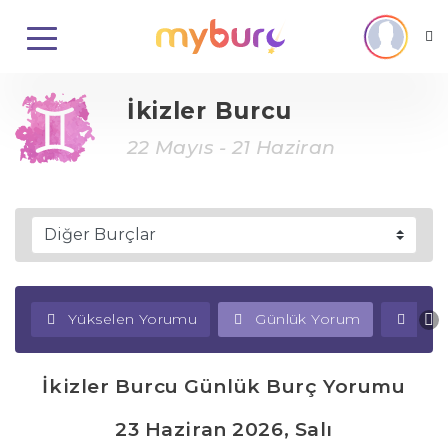
İkizler Burcu
22 Mayıs - 21 Haziran
Yükselen Yorumu
Günlük Yorum
Haf
İkizler Burcu Günlük Burç Yorumu
23 Haziran 2026, Salı