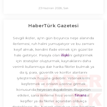
23 Haziran 2026, Salı
HaberTürk Gazetesi
Sevgili ikizler, ay'ın gün boyunca neşe alanında
ilerlemesi, ruh halini yumuşatıyor ve bu zamanı
keyif almak, kendini ifade etmek için güzel bir
hale getiriyor. Parayla olan
ilişki
ni geliştirmek
için stratejiler oluşturmak, kaynaklarını daha
verimli kullanmaya dair harika fikirler bulmak ya
da iş, para, güvenlik ve konfor alanlarını
iyileştirmek hoşuna gidebilir. Yeteneklerini
keşfetmek ve onların üzerine gitmek
konusunda heyecan duyabilirsin. Bugünün
etkileri, sana ilerleme hissi veren
finans
al
keşifler ya da fikirler açısından oldukça
destekleyici. Bu, başarılı olmak ve yeni fırsatların