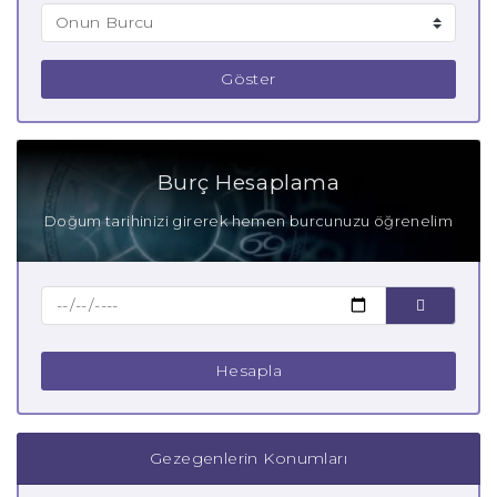
Göster
Burç Hesaplama
Doğum tarihinizi girerek hemen burcunuzu öğrenelim
Hesapla
Gezegenlerin Konumları