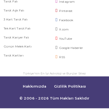
Tarot Falı
Instagram
Tarot Aşk Falı
Pinterest
3 Kart Tarot Falı
Facebook
Tek Kart Tarot Falı
X.com
Tarot Kariyer Falı
YouTube
Günün Melek Kartı
Google Haberler
Tarot Kartları
RSS
Türkiye'nin En İyi Astroloji ve Burçlar Sitesi
Hakkımızda
Gizlilik Politikası
© 2006 - 2026 Tüm Hakları Saklıdır