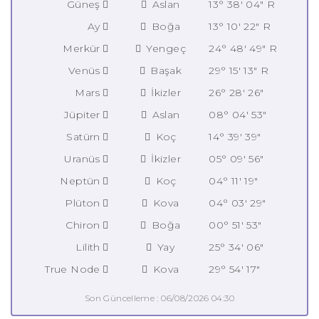
Güneş
Aslan
13° 38' 04" R
Ay
Boğa
13° 10' 22" R
Merkür
Yengeç
24° 48' 49" R
Venüs
Başak
29° 15' 13" R
Mars
İkizler
26° 28' 26"
Jüpiter
Aslan
08° 04' 53"
Satürn
Koç
14° 39' 39"
Uranüs
İkizler
05° 09' 56"
Neptün
Koç
04° 11' 19"
Plüton
Kova
04° 03' 29"
Chiron
Boğa
00° 51' 53"
Lilith
Yay
25° 34' 06"
True Node
Kova
29° 54' 17"
Son Güncelleme : 06/08/2026 04:30