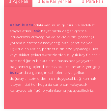
Aşk Falı
İş & Kariyer Falı
Para Falı
Aslan burcu
ndaki venüs'ün gururlu ve sadakat
arayan etkisi,
aşk
hayatınızda değer görme
ihtiyacınızın artacağına ve sevildiğinizi gösterişli
yollarla hissetmek isteyeceğinize işaret ediyor.
İlişkisi olan ikizler, partnerinizin size yapacağı lüks
veya dikkat çekici sürprizlerden büyük keyif alacak,
beraberliğinizi bir kutlama havasında yaşayarak
bağlarınızı güçlendireceksiniz. Bekarsanız, yengeç
burc
undaki güneş'in sahiplenici ve şefkatli
doğasıyla, sizinle derin bir duygusal bağ kurmak
isteyen, sizi her koşulda sarıp sarmalayacak
koruyucu bir figürle yakınlaşma yaşayabilirsiniz.