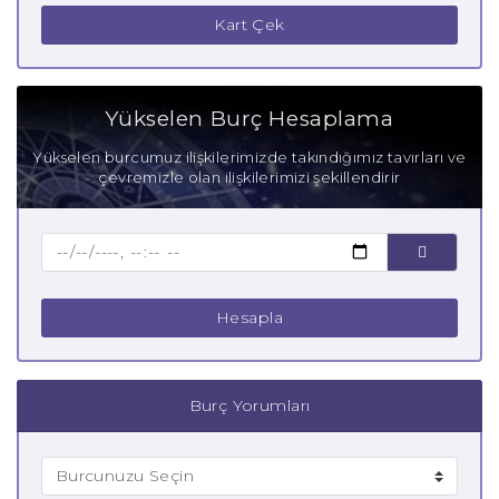
İkizler Burcu Güçlü Yanları
Kart Çek
İkizler Burcu Zayıf Yanları
Aşık İkizler Burcu
Yükselen Burç Hesaplama
Anne İkizler Burcu
Yükselen burcumuz ilişkilerimizde takındığımız tavırları ve
çevremizle olan ilişkilerimizi şekillendirir
Baba İkizler Burcu
Çocuk İkizler Burcu
Hesapla
Burç Yorumları