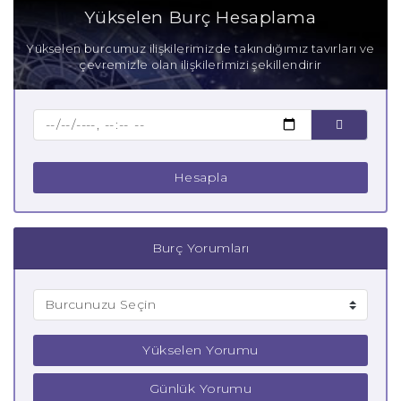
Yükselen Burç Hesaplama
Yükselen burcumuz ilişkilerimizde takındığımız tavırları ve
çevremizle olan ilişkilerimizi şekillendirir
Hesapla
Burç Yorumları
Yükselen Yorumu
Günlük Yorumu