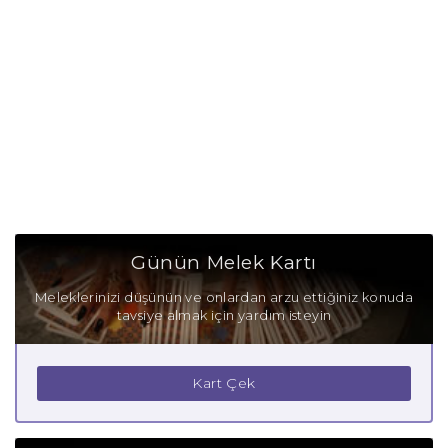
Günün Melek Kartı
Meleklerinizi düşünün ve onlardan arzu ettiğiniz konuda
tavsiye almak için yardım isteyin
Kart Çek