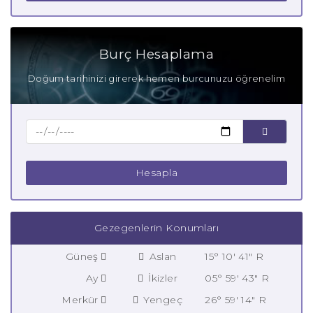
Burç Hesaplama
Doğum tarihinizi girerek hemen burcunuzu öğrenelim
Hesapla
Gezegenlerin Konumları
Güneş
Aslan
15° 10' 41" R
Ay
İkizler
05° 59' 43" R
Merkür
Yengeç
26° 59' 14" R