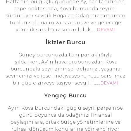
Haftanın bu güçlü gününde Ay, haritanızın en
tepe noktasında, Kova burcunda seyrini
sürdürüyor sevgili Boğalar. Odağınız tamamen
toplumsal imajınıza, statünüze ve geleceğe
yönelik sarsılmaz sorumluluk......
DEVAMI
İkizler Burcu
Güneş burcunuzda tüm parlaklığıyla
ışıldarken, Ay’ın hava grubunuzdan Kova
burcundaki seyri zihinsel dehanızı, yaşama
sevincinizi ve içsel motivasyonunuzu sarsılmaz
bir güçle zirveye taşıyor sevgili İ......
DEVAMI
Yengeç Burcu
Ay'ın Kova burcundaki güçlü seyri, perşembe
günü boyunca da odağınızı finansal
paylaşımlara, ortak bütçe yönetimlerine ve
ruhsal dönüşüm konularına yönlendiriyor