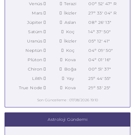
Venüs
Terazi
00° 52' 47" R
Mars
İkizler
27° 33' 04" R
Jüpiter
Aslan
08° 26' 13"
Satürn
Koç
14° 37' 50"
Uranüs
İkizler
05° 12' 41"
Neptün
Koç
04° 09' 50"
Plüton
Kova
04° 01' 16"
Chiron
Boğa
00° 51' 37"
Lilith
Yay
25° 44' 55"
True Node
Kova
29° 53' 25"
Son Güncelleme : 07/08/2026 19:10
Astroloji Gündemi