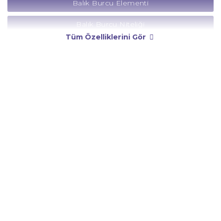
Balık Burcu Elementi
Balık Burcu Niteliği
Tüm Özelliklerini Gör
Balık Burcu Yönetici Gezegeni
Balık Burcu Rengi
Balık Burcu Taşı
Balık Burcu Günü
Balık Burcu Erkeği
Balık Burcu Kadını
Balık Burcu Tarzı
Balık Burcu Bedendeki Temsili
Balık Burcu Ünlüleri