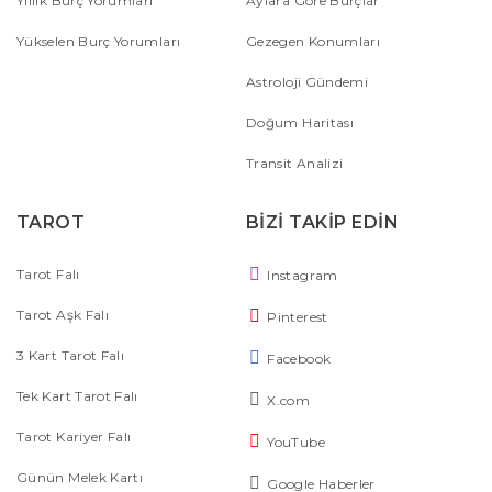
Yıllık Burç Yorumları
Aylara Göre Burçlar
Yükselen Burç Yorumları
Gezegen Konumları
Astroloji Gündemi
Doğum Haritası
Transit Analizi
TAROT
BİZİ TAKİP EDİN
Tarot Falı
Instagram
Tarot Aşk Falı
Pinterest
3 Kart Tarot Falı
Facebook
Tek Kart Tarot Falı
X.com
Tarot Kariyer Falı
YouTube
Günün Melek Kartı
Google Haberler