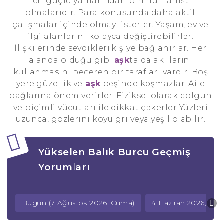
en güçlü yanlarından biri hümanist
olmalarıdır. Para konusunda daha aktif
çalışmalar içinde olmayı isterler. Yaşam, ev ve
ilgi alanlarını kolayca değiştirebilirler.
İlişkilerinde sevdikleri kişiye bağlanırlar. Her
alanda olduğu gibi
aşk
ta da akıllarını
kullanmasını beceren bir tarafları vardır. Boş
yere güzellik ve
aşk
peşinde koşmazlar. Aile
bağlarına önem verirler. Fiziksel olarak dolgun
ve biçimli vücutları ile dikkat çekerler Yüzleri
uzunca, gözlerini koyu gri veya yeşil olabilir.
Yükselen Balık Burcu Geçmiş
Yorumları
Bugün (7 Ağustos 2026, Cuma)
4 Haziran 2026, P