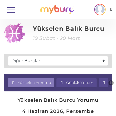
Yükselen Balık Burcu
19 Şubat - 20 Mart
Yükselen Yorumu
Günlük Yorum
Haf
Yükselen Balık Burcu Yorumu
4 Haziran 2026, Perşembe