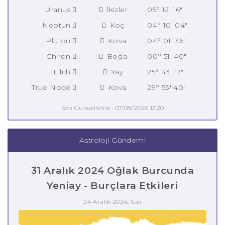
Uranüs
İkizler
05° 12' 16"
Neptün
Koç
04° 10' 04"
Plüton
Kova
04° 01' 36"
Chiron
Boğa
00° 51' 40"
Lilith
Yay
25° 43' 17"
True Node
Kova
29° 53' 40"
Son Güncelleme : 07/08/2026 13:20
Astroloji Gündemi
31 Aralık 2024 Oğlak Burcunda
Yeniay - Burçlara Etkileri
24 Aralık 2024, Salı