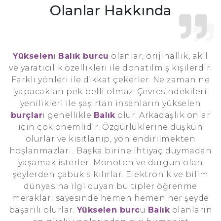
Olanlar Hakkında
Yükselen
i
Balık burcu
olanlar, orijinallik, akıl
ve yaratıcılık özellikleri ile donatılmış kişilerdir.
Farklı yönleri ile dikkat çekerler. Ne zaman ne
yapacakları pek belli olmaz. Çevresindekileri
yenilikleri ile şaşırtan insanların yükselen
burçlar
ı genellikle
Balık
olur. Arkadaşlık onlar
için çok önemlidir. Özgürlüklerine düşkün
olurlar ve kısıtlanıp, yönlendirilmekten
hoşlanmazlar. . Başka birine ihtiyaç duymadan
yaşamak isterler. Monoton ve durgun olan
şeylerden çabuk sıkılırlar. Elektronik ve bilim
dünyasına ilgi duyan bu tipler öğrenme
merakları sayesinde hemen hemen her şeyde
başarılı olurlar.
Yükselen burc
u
Balık
olanların