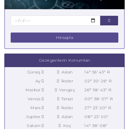
Hesapla
Gezegenlerin Konumları
Güneş
Aslan
14° 56' 43" R
Ay
İkizler
02° 30' 26" R
Merkür
Yengeç
26° 38' 43" R
Venüs
Terazi
00° 38' 07" R
Mars
İkizler
27° 23' 20" R
Jüpiter
Aslan
08° 23' 00"
Satürn
Koç
14° 38' 08"