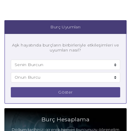
Burç Uyumları
Aşk hayatında burçların birbirleriyle etkileşimleri ve
uyumları nasıl?
Göster
Burç Hesaplama
Doğum tarihinizi girerek hemen burcunuzu öğrenelim