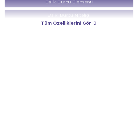
Balık Burcu Elementi
Balık Burcu Niteliği
Tüm Özelliklerini Gör
Balık Burcu Yönetici Gezegeni
Balık Burcu Rengi
Balık Burcu Taşı
Balık Burcu Günü
Balık Burcu Erkeği
Balık Burcu Kadını
Balık Burcu Tarzı
Balık Burcu Bedendeki Temsili
Balık Burcu Ünlüleri