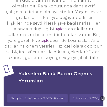
en güçlü yanlarından biri hümanist
olmalarıdır. Para konusunda daha aktif
çalışmalar içinde olmayı isterler. Yaşam, ev ve
ilgi alanlarını kolayca değiştirebilirler.
İlişkilerinde sevdikleri kişiye bağlanırlar. Her
alanda olduğu gibi
aşk
ta da akıllarını
kullanmasını beceren bir tarafları vardır. Boş
yere güzellik ve
aşk
peşinde koşmazlar. Aile
bağlarına önem verirler. Fiziksel olarak dolgun
ve biçimli vücutları ile dikkat çekerler Yüzleri
uzunca, gözlerini koyu gri veya yeşil olabilir.
Yükselen Balık Burcu Geçmiş
Yorumları
Bugün (9 Ağustos 2026, Pazar)
3 Haziran 2026, Ça