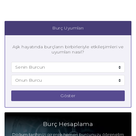
Burç Uyumları
Aşk hayatında burçların birbirleriyle etkileşimleri ve
uyumları nasıl?
Göster
Burç Hesaplama
Doğum tarihinizi girerek hemen burcunuzu öğrenelim