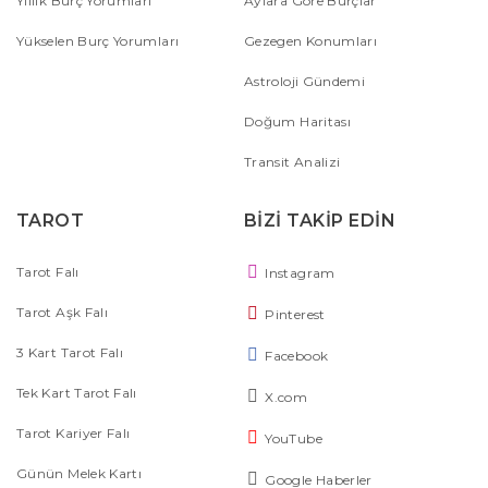
Yıllık Burç Yorumları
Aylara Göre Burçlar
Yükselen Burç Yorumları
Gezegen Konumları
Astroloji Gündemi
Doğum Haritası
Transit Analizi
TAROT
BİZİ TAKİP EDİN
Tarot Falı
Instagram
Tarot Aşk Falı
Pinterest
3 Kart Tarot Falı
Facebook
Tek Kart Tarot Falı
X.com
Tarot Kariyer Falı
YouTube
Günün Melek Kartı
Google Haberler