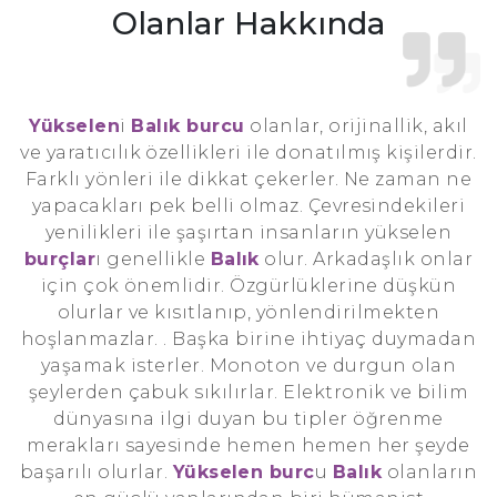
Olanlar Hakkında
Yükselen
i
Balık burcu
olanlar, orijinallik, akıl
ve yaratıcılık özellikleri ile donatılmış kişilerdir.
Farklı yönleri ile dikkat çekerler. Ne zaman ne
yapacakları pek belli olmaz. Çevresindekileri
yenilikleri ile şaşırtan insanların yükselen
burçlar
ı genellikle
Balık
olur. Arkadaşlık onlar
için çok önemlidir. Özgürlüklerine düşkün
olurlar ve kısıtlanıp, yönlendirilmekten
hoşlanmazlar. . Başka birine ihtiyaç duymadan
yaşamak isterler. Monoton ve durgun olan
şeylerden çabuk sıkılırlar. Elektronik ve bilim
dünyasına ilgi duyan bu tipler öğrenme
merakları sayesinde hemen hemen her şeyde
başarılı olurlar.
Yükselen burc
u
Balık
olanların