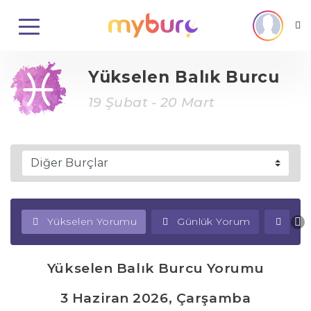
Yükselen Balık Burcu
19 Şubat - 20 Mart
Yükselen Yorumu
Günlük Yorum
Haf
Yükselen Balık Burcu Yorumu
3 Haziran 2026, Çarşamba