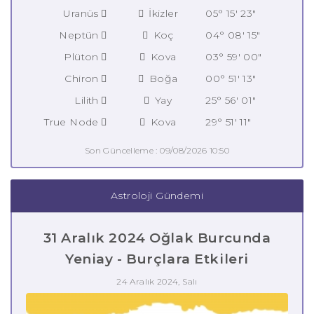
Uranüs
İkizler
05° 15' 23"
Neptün
Koç
04° 08' 15"
Plüton
Kova
03° 59' 00"
Chiron
Boğa
00° 51' 13"
Lilith
Yay
25° 56' 01"
True Node
Kova
29° 51' 11"
Son Güncelleme : 09/08/2026 10:50
Astroloji Gündemi
31 Aralık 2024 Oğlak Burcunda
Yeniay - Burçlara Etkileri
24 Aralık 2024, Salı