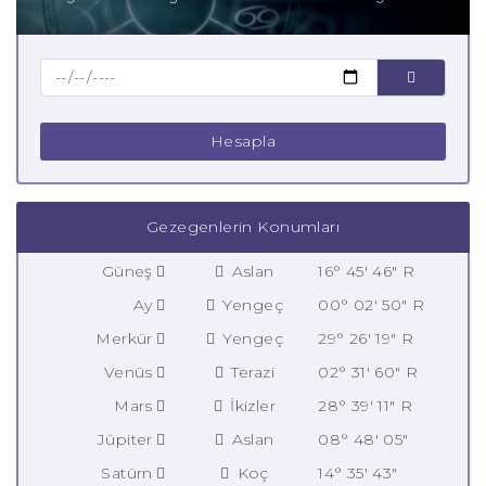
Hesapla
Gezegenlerin Konumları
Güneş
Aslan
16° 45' 46" R
Ay
Yengeç
00° 02' 50" R
Merkür
Yengeç
29° 26' 19" R
Venüs
Terazi
02° 31' 60" R
Mars
İkizler
28° 39' 11" R
Jüpiter
Aslan
08° 48' 05"
Satürn
Koç
14° 35' 43"