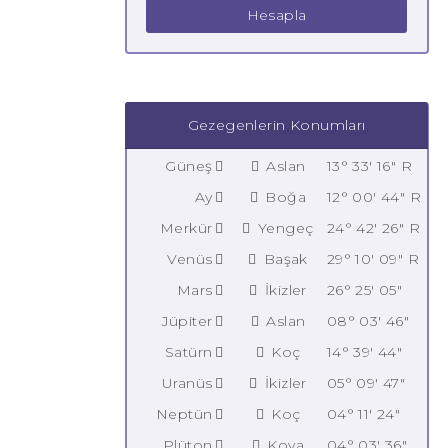
Hesapla
Gezegenlerin Konumları
Güneş
Aslan
13° 33' 16" R
Ay
Boğa
12° 00' 44" R
Merkür
Yengeç
24° 42' 26" R
Venüs
Başak
29° 10' 09" R
Mars
İkizler
26° 25' 05"
Jüpiter
Aslan
08° 03' 46"
Satürn
Koç
14° 39' 44"
Uranüs
İkizler
05° 09' 47"
Neptün
Koç
04° 11' 24"
Plüton
Kova
04° 03' 36"