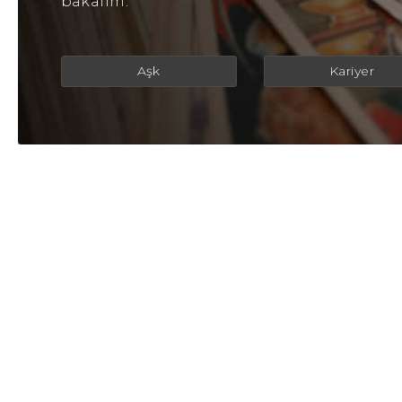
bakalım.
Aşk
Kariyer