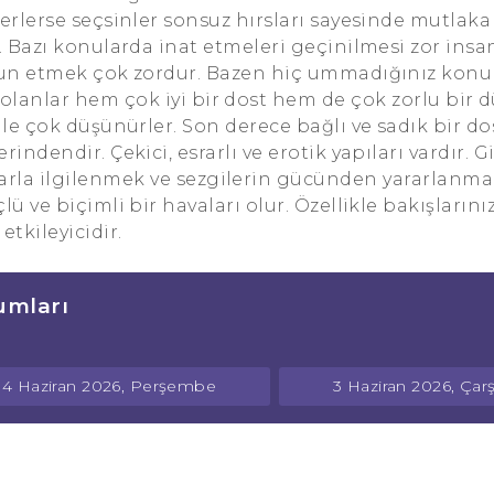
rlerse seçsinler sonsuz hırsları sayesinde mutlaka 
. Bazı konularda inat etmeleri geçinilmesi zor insa
nun etmek çok zordur. Bazen hiç ummadığınız konu
olanlar hem çok iyi bir dost hem de çok zorlu bir
ile çok düşünürler. Son derece bağlı ve sadık bir dos
erindendir. Çekici, esrarlı ve erotik yapıları vardır. Giz
larla ilgilenmek ve sezgilerin gücünden yararlanma
üçlü ve biçimli bir havaları olur. Özellikle bakışlarını
etkileyicidir.
umları
4 Haziran 2026, Perşembe
3 Haziran 2026, Ça