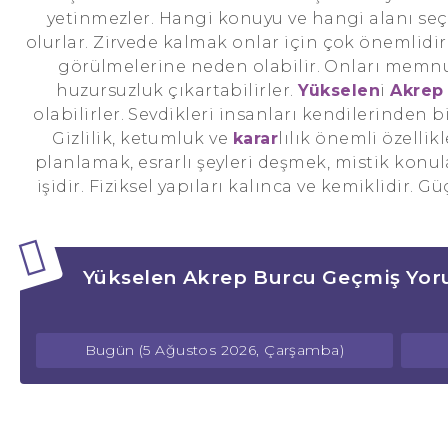
yetinmezler. Hangi konuyu ve hangi alanı seçe
olurlar. Zirvede kalmak onlar için çok önemlidir
görülmelerine neden olabilir. Onları mem
huzursuzluk çıkartabilirler.
Yükselen
i
Akrep
olabilirler. Sevdikleri insanları kendilerinden b
Gizlilik, ketumluk ve
karar
lılık önemli özellikl
planlamak, esrarlı şeyleri deşmek, mistik konu
işidir. Fiziksel yapıları kalınca ve kemiklidir. G
Yükselen Akrep Burcu Geçmiş Yor
Bugün (5 Ağustos 2026, Çarşamba)