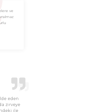
Akrep Burcu Günü
elere ve
arsılmaz
Akrep Burcu Erkeği
urlu
Akrep Burcu Kadını
Akrep Burcu Tarzı
Akrep Burcu Bedendeki Temsili
Akrep Burcu Ünlüleri
Akrep Burcu Anlaşabildiği Burçlar
Akrep Burcu Anlaşamadığı Burçlar
Akrep Burcu Olumlu Yönleri
elde eden
da zirveye
Akrep Burcu Olumsuz Yönleri
ndeki ile