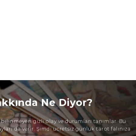
akkında Ne Diyor?
ilinmeyen gizli olay ve durumları tanımlar. Bu
arı da verir. Şimdi ücretsiz günlük tarot falınıza