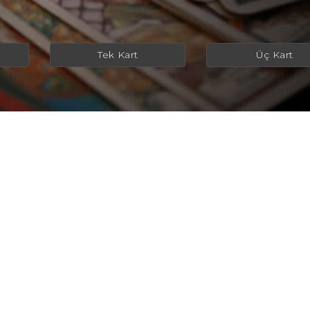
Tek Kart
Üç Kart