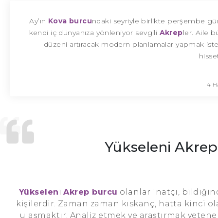
Ay’ın
Kova burcu
ndaki seyriyle birlikte perşembe g
kendi iç dünyanıza yönleniyor sevgili
Akrep
ler. Aile 
düzeni artıracak modern planlamalar yapmak iste
hisse
4 H
Yükseleni Akrep
Yükselen
i
Akrep burcu
olanlar inatçı, bildiği
kişilerdir. Zaman zaman kıskanç, hatta kinci ol
ulaşmaktır. Analiz etmek ve araştırmak yetenekle