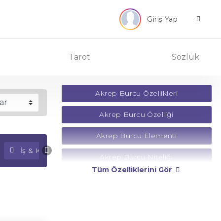
Giriş Yap
Tarot
Sözlük
Akrep Burcu Özellikleri
Akrep Burcu Özelliği
Akrep Burcu Elementi
İş & Kariyer Falı
Para Falı
Akrep Burcu Niteliği
Tüm Özelliklerini Gör
Akrep Burcu Yönetici Gezegeni
Akrep Burcu Rengi
Akrep Burcu Taşı