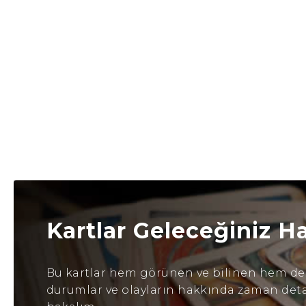
Kartlar Geleceğiniz H
Bu kartlar hem görünen ve bilinen hem de b
durumlar ve olayların hakkında zaman detayl