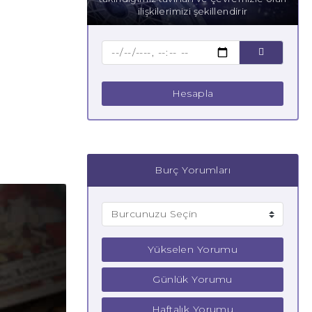
ilişkilerimizi şekillendirir
Hesapla
Burç Yorumları
Yükselen Yorumu
Günlük Yorumu
Haftalık Yorumu