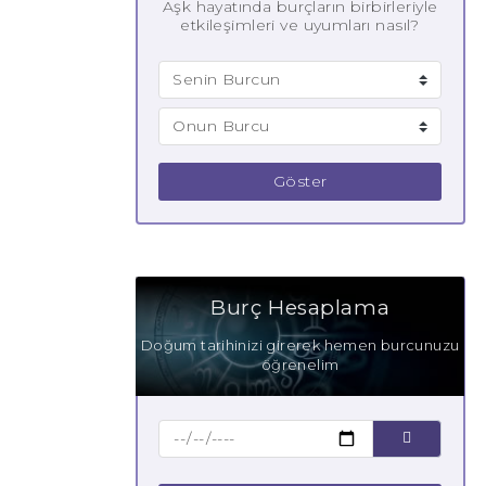
Aşk hayatında burçların birbirleriyle
etkileşimleri ve uyumları nasıl?
Göster
Burç Hesaplama
Doğum tarihinizi girerek hemen burcunuzu
öğrenelim