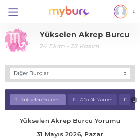
Yükselen Akrep Burcu
24 Ekim - 22 Kasım
Yükselen Yorumu
Günlük Yorum
Haf
Yükselen Akrep Burcu Yorumu
31 Mayıs 2026, Pazar