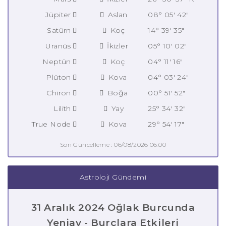
Jüpiter
Aslan
08° 05' 42"
Satürn
Koç
14° 39' 35"
Uranüs
İkizler
05° 10' 02"
Neptün
Koç
04° 11' 16"
Plüton
Kova
04° 03' 24"
Chiron
Boğa
00° 51' 52"
Lilith
Yay
25° 34' 32"
True Node
Kova
29° 54' 17"
Son Güncelleme : 06/08/2026 06:00
Astroloji Gündemi
31 Aralık 2024 Oğlak Burcunda
Yeniay - Burçlara Etkileri