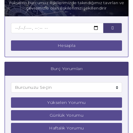
Yükselen burcumuz ilişkilerimizde takındığımız tavırları ve
çevremizle olan ilişkilerimizi şekillendirir
Baba Akrep Burcu
Çocuk Akrep Burcu
Hesapla
Burç Yorumları
Yükselen Yorumu
Günlük Yorumu
Haftalık Yorumu