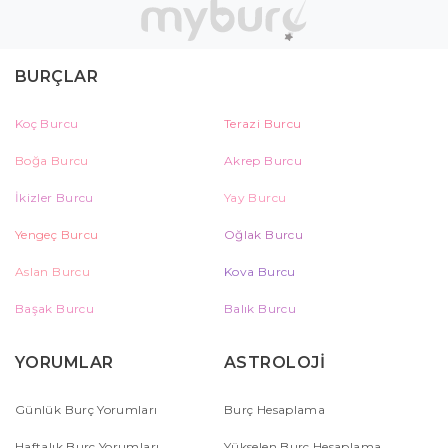
BURÇLAR
Koç Burcu
Terazi Burcu
Boğa Burcu
Akrep Burcu
İkizler Burcu
Yay Burcu
Yengeç Burcu
Oğlak Burcu
Aslan Burcu
Kova Burcu
Başak Burcu
Balık Burcu
YORUMLAR
ASTROLOJİ
Günlük Burç Yorumları
Burç Hesaplama
Haftalık Burç Yorumları
Yükselen Burç Hesaplama