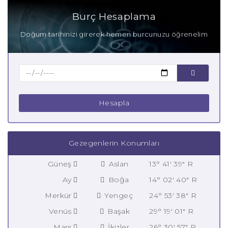
Burç Hesaplama
Doğum tarihinizi girerek hemen burcunuzu öğrenelim
Hesapla
Gezegenlerin Konumları
Güneş
Aslan
13° 41' 39" R
Ay
Boğa
14° 02' 40" R
Merkür
Yengeç
24° 53' 38" R
Venüs
Başak
29° 19' 01" R
Mars
İkizler
26° 30' 57" R