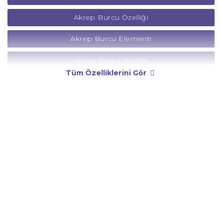
Akrep Burcu Özelliği
Akrep Burcu Elementi
Akrep Burcu Niteliği
Tüm Özelliklerini Gör
Akrep Burcu Yönetici Gezegeni
Akrep Burcu Rengi
Akrep Burcu Taşı
Akrep Burcu Günü
Akrep Burcu Erkeği
Akrep Burcu Kadını
Akrep Burcu Tarzı