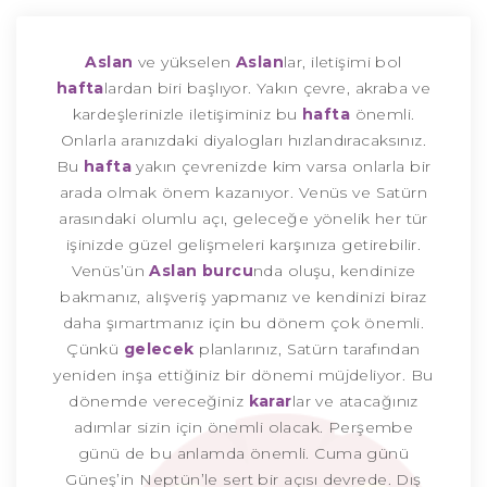
Aslan
ve yükselen
Aslan
lar, iletişimi bol
hafta
lardan biri başlıyor. Yakın çevre, akraba ve
kardeşlerinizle iletişiminiz bu
hafta
önemli.
Onlarla aranızdaki diyalogları hızlandıracaksınız.
Bu
hafta
yakın çevrenizde kim varsa onlarla bir
arada olmak önem kazanıyor. Venüs ve Satürn
arasındaki olumlu açı, geleceğe yönelik her tür
işinizde güzel gelişmeleri karşınıza getirebilir.
Venüs’ün
Aslan burcu
nda oluşu, kendinize
bakmanız, alışveriş yapmanız ve kendinizi biraz
daha şımartmanız için bu dönem çok önemli.
Çünkü
gelecek
planlarınız, Satürn tarafından
yeniden inşa ettiğiniz bir dönemi müjdeliyor. Bu
dönemde vereceğiniz
karar
lar ve atacağınız
adımlar sizin için önemli olacak. Perşembe
günü de bu anlamda önemli. Cuma günü
Güneş’in Neptün’le sert bir açısı devrede. Dış