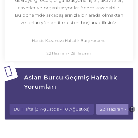
devreye girecek, organizasyonel işler, aktiviteler,
davetler ve organizasyonlar önem kazanabilir.
Bu dönemde arkadaşlarınızla bir arada olmaktan
ve onları yönlendirmekten hoşlanabilirsiniz.
Hande Kazanova Haftalık Burç Yorumu
22 Haziran - 29 Haziran
Aslan Burcu Geçmiş Haftalık
Yorumları
Bu Hafta (3 Ağustos - 10 Ağustos)
22 Haziran - 29 H