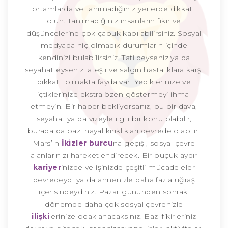
ortamlarda ve tanımadığınız yerlerde dikkatli
olun. Tanımadığınız insanların fikir ve
düşüncelerine çok çabuk kapılabilirsiniz. Sosyal
medyada hiç olmadık durumların içinde
kendinizi bulabilirsiniz. Tatildeyseniz ya da
seyahatteyseniz, ateşli ve salgın hastalıklara karşı
dikkatli olmakta fayda var. Yediklerinize ve
içtiklerinize ekstra özen göstermeyi ihmal
etmeyin. Bir haber bekliyorsanız, bu bir dava,
seyahat ya da vizeyle ilgili bir konu olabilir,
burada da bazı hayal kırıklıkları devrede olabilir.
Mars’ın
İkizler burcu
na geçişi, sosyal çevre
alanlarınızı hareketlendirecek. Bir buçuk aydır
kariyer
inizde ve işinizde çeşitli mücadeleler
devredeydi ya da annenizle daha fazla uğraş
içerisindeydiniz. Pazar gününden sonraki
dönemde daha çok sosyal çevrenizle
ilişki
lerinize odaklanacaksınız. Bazı fikirleriniz