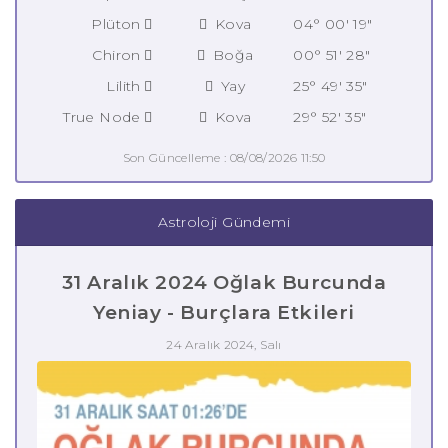
Plüton
Kova
04° 00' 19"
Chiron
Boğa
00° 51' 28"
Lilith
Yay
25° 49' 35"
True Node
Kova
29° 52' 35"
Son Güncelleme : 08/08/2026 11:50
Astroloji Gündemi
31 Aralık 2024 Oğlak Burcunda
Yeniay - Burçlara Etkileri
24 Aralık 2024, Salı