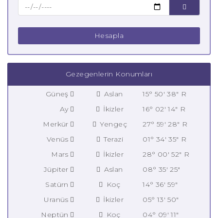
Hesapla
Gezegenlerin Konumları
Güneş
Aslan
15° 50' 38" R
Ay
İkizler
16° 02' 14" R
Merkür
Yengeç
27° 59' 28" R
Venüs
Terazi
01° 34' 35" R
Mars
İkizler
28° 00' 52" R
Jüpiter
Aslan
08° 35' 25"
Satürn
Koç
14° 36' 59"
Uranüs
İkizler
05° 13' 50"
Neptün
Koç
04° 09' 11"