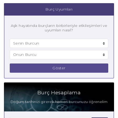
Burç Uyumları
Aşk hayatında burçların birbirleriyle etkileşimleri ve
uyumları nasıl?
Göster
Burç Hesaplama
Doğum tarihinizi girerek hemen burcunuzu öğrenelim