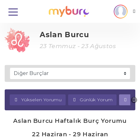
Aslan Burcu
23 Temmuz - 23 Ağustos
Yükselen Yorumu
Günlük Yorum
Haf
Aslan Burcu Haftalık Burç Yorumu
22 Haziran - 29 Haziran