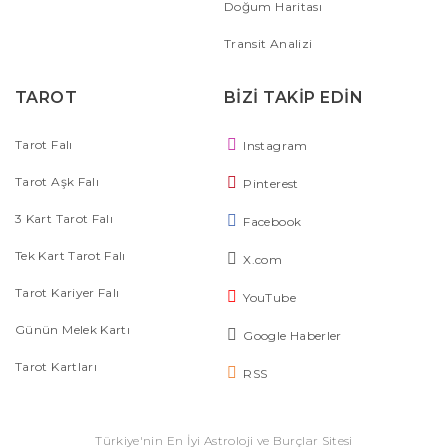
Doğum Haritası
Transit Analizi
TAROT
BİZİ TAKİP EDİN
Tarot Falı
Instagram
Tarot Aşk Falı
Pinterest
3 Kart Tarot Falı
Facebook
Tek Kart Tarot Falı
X.com
Tarot Kariyer Falı
YouTube
Günün Melek Kartı
Google Haberler
Tarot Kartları
RSS
Türkiye'nin En İyi Astroloji ve Burçlar Sitesi