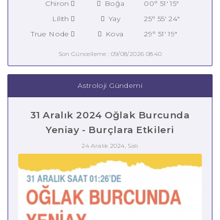
Chiron
Boğa
00° 51' 15"
Lilith
Yay
25° 55' 24"
True Node
Kova
29° 51' 19"
Son Güncelleme : 09/08/2026 08:40
Astroloji Gündemi
31 Aralık 2024 Oğlak Burcunda
Yeniay - Burçlara Etkileri
24 Aralık 2024, Salı