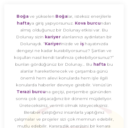
Boğa
ve yükselen
Boğa
lar, isteksiz enerjilerle
hafta
ya giriş yapıyorsunuz.
Kova burcu
ndan
almış olduğunuz bir Dolunay etkisi var. Bu
Dolunay sizin
kariyer
alanlarınızı aydınlatan bir
Dolunaydı. “
Kariyer
inizde ve
iş
hayatınızda
dengeyi ne kadar kurabiliyorsunuz? Şartları ve
koşulları nasıl kendi tarafınıza çekebiliyorsunuz?”
bunları gördüğünüz bir Dolunay… Bu
hafta
bu
alanlar hareketlenecek ve çarşamba günü
önemli hem ailevi konularda hem işle ilgili
konularda haberler devreye girebilir. Venüs’ün
Terazi burcu
na geçişi, perşembe gününden
sonra çok çalışacağınız bir dönemi müjdeliyor.
Üreteceksiniz, verimli olmak isteyeceksiniz.
Beraber çalıştığınız insanlarla yaptığınız
çalışmalar ve projeler sizi çok memnun edebilir,
mutlu edebilir. Kararsızlık enerjisini bir kenara