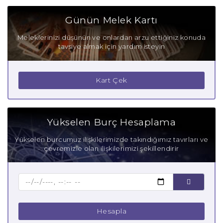
Boğa Burcu Olumlu Yönleri
Günün Melek Kartı
Boğa Burcu Olumsuz Yönleri
Meleklerinizi düşünün ve onlardan arzu ettiğiniz konuda
tavsiye almak için yardım isteyin
Boğa Burcu Gizli Tutkuları
Boğa Burcu Güçlü Yanları
Kart Çek
Boğa Burcu Zayıf Yanları
Aşık Boğa Burcu
Yükselen Burç Hesaplama
Anne Boğa Burcu
Yükselen burcumuz ilişkilerimizde takındığımız tavırları ve
çevremizle olan ilişkilerimizi şekillendirir
Baba Boğa Burcu
Çocuk Boğa Burcu
Hesapla