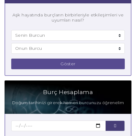
Aşk hayatında burçların birbirleriyle etkileşimleri ve
uyumları nasıl?
Göster
Burç Hesaplama
Doğum tarihinizi girerek hemen burcunuzu öğrenelim