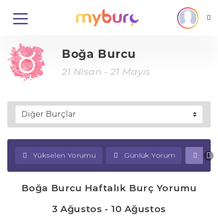
Boğa Burcu
21 Nisan - 21 Mayıs
Yükselen Yorumu
Günlük Yorum
Haf
Boğa Burcu Haftalık Burç Yorumu
3 Ağustos - 10 Ağustos