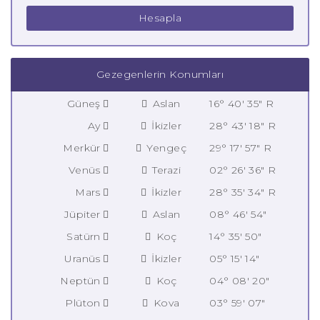
Hesapla
Gezegenlerin Konumları
Güneş
Aslan
16° 40' 35" R
Ay
İkizler
28° 43' 18" R
Merkür
Yengeç
29° 17' 57" R
Venüs
Terazi
02° 26' 36" R
Mars
İkizler
28° 35' 34" R
Jüpiter
Aslan
08° 46' 54"
Satürn
Koç
14° 35' 50"
Uranüs
İkizler
05° 15' 14"
Neptün
Koç
04° 08' 20"
Plüton
Kova
03° 59' 07"