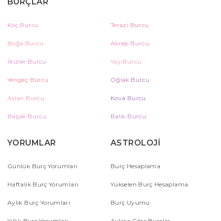
BURÇLAR
Koç Burcu
Terazi Burcu
Boğa Burcu
Akrep Burcu
İkizler Burcu
Yay Burcu
Yengeç Burcu
Oğlak Burcu
Aslan Burcu
Kova Burcu
Başak Burcu
Balık Burcu
YORUMLAR
ASTROLOJİ
Günlük Burç Yorumları
Burç Hesaplama
Haftalık Burç Yorumları
Yükselen Burç Hesaplama
Aylık Burç Yorumları
Burç Uyumu
Yıllık Burç Yorumları
Aylara Göre Burçlar