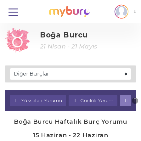
Boğa Burcu
21 Nisan - 21 Mayıs
Yükselen Yorumu
Günlük Yorum
Haf
Boğa Burcu Haftalık Burç Yorumu
15 Haziran - 22 Haziran