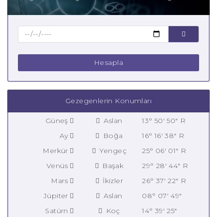
Hesapla
Gezegenlerin Konumları
Güneş
Aslan
13° 50' 50" R
Ay
Boğa
16° 16' 38" R
Merkür
Yengeç
25° 06' 01" R
Venüs
Başak
29° 28' 44" R
Mars
İkizler
26° 37' 22" R
Jüpiter
Aslan
08° 07' 49"
Satürn
Koç
14° 39' 25"