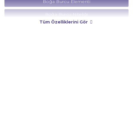
Boğa Burcu Elementi
Boğa Burcu Niteliği
Tüm Özelliklerini Gör
Boğa Burcu Yönetici Gezegeni
Boğa Burcu Rengi
Boğa Burcu Taşı
Boğa Burcu Günü
Boğa Burcu Erkeği
Boğa Burcu Kadını
Boğa Burcu Tarzı
Boğa Burcu Bedendeki Temsili
Boğa Burcu Ünlüleri