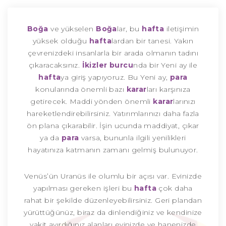
Boğa
ve yükselen
Boğa
lar, bu
hafta
iletişimin
yüksek olduğu
hafta
lardan bir tanesi. Yakın
çevrenizdeki insanlarla bir arada olmanın tadını
çıkaracaksınız.
İkizler burcu
nda bir Yeni ay ile
hafta
ya giriş yapıyoruz. Bu Yeni ay,
para
konularında önemli bazı
karar
ları karşınıza
getirecek. Maddi yönden önemli
karar
larınızı
hareketlendirebilirsiniz. Yatırımlarınızı daha fazla
ön plana çıkarabilir. İşin ucunda maddiyat, çıkar
ya da
para
varsa, bununla ilgili yenilikleri
hayatınıza katmanın zamanı gelmiş bulunuyor.
Venüs’ün Uranüs ile olumlu bir açısı var. Evinizde
yapılması gereken işleri bu
hafta
çok daha
rahat bir şekilde düzenleyebilirsiniz. Geri plandan
yürüttüğünüz, biraz da dinlendiğiniz ve kendinize
vakit ayırdığınız alanları evinizde ve hanenizde