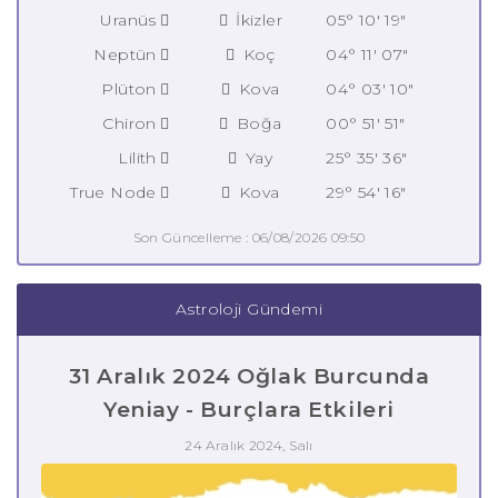
Uranüs
İkizler
05° 10' 19"
Neptün
Koç
04° 11' 07"
Plüton
Kova
04° 03' 10"
Chiron
Boğa
00° 51' 51"
Lilith
Yay
25° 35' 36"
True Node
Kova
29° 54' 16"
Son Güncelleme : 06/08/2026 09:50
Astroloji Gündemi
31 Aralık 2024 Oğlak Burcunda
Yeniay - Burçlara Etkileri
24 Aralık 2024, Salı