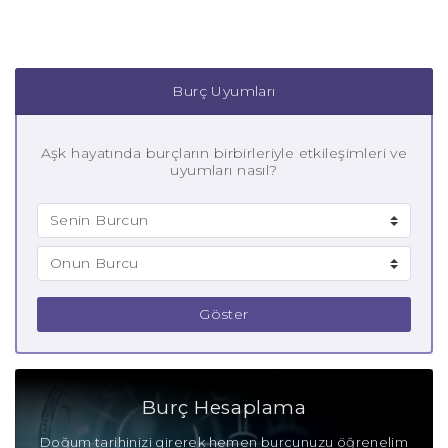
Burç Uyumları
Aşk hayatında burçların birbirleriyle etkileşimleri ve
uyumları nasıl?
Göster
Burç Hesaplama
Doğum tarihinizi girerek hemen burcunuzu öğrenelim