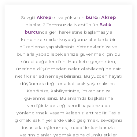
Sevgili
Akrep
ler ve yükselen
burc
u
Akrep
olanlar, 2 Temmuz'da Neptün'ün
Balık
burcu
nda geri hareketine başlamasıyla
kendinize sınırlar koyduğunuz alanlarda bir
düzenleme yapabilirsiniz. Yeteneklerinize ve
bunlarla yapabileceklerinize güvenmek için bu
süreci değerlendirin. Harekete geçmeden,
üzerinde düşünmeden neler olabileceğine dair
net fikirler edinemeyebilirsiniz. Bu yüzden hayatı
düşünerek değil ona katılarak yaşamalısınız.
Kendinize, kabiliyetinize, imkanlarınıza
güvenmelisiniz. Bu anlamda başkalarına
verdiğiniz desteği kendi hayatınıza da
yönlendirmek, yaşam kalitenizi arttırabilir. Tatile
çıkmak, sakin yerlerde vakit geçirmek, sevdiğiniz
insanlarla eğlenmek, maddi imkanlarınızla
yatırım planları yapmak adına olumlu etkiler