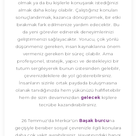
olmak ya da bu kişilerle konuşarak istediğinizi
almak daha kolay olabilir. Çalıştığınız konuları
sonuçlandırmak, kazanca dönüştürmek, bir etki
bırakmak fark edilmenize yardım edecektir. Bu
da yeni görevler edinerek deneyimlerinizi
geliştirmenizi sağlayacaktır. Yorucu, çok yönlü
düşünmeniz gereken, insan kaynaklarına önem
vermeniz gereken bir süreç olabilir. Ama
profesyonel, stratejik, yapıcı ve destekleyici bir
tutum sergileyerek bunun üstesinden gelebilir,
çevrenizdekilere de yol gösterebilirsiniz.
İnsanların sizinle ortak paydada buluşmasına
olanak tanıdığınızda hem yükünüzü hafifletebilir
hem de sizin devamınızdan
gelecek
kişilere
tecrübe kazandırabilirsiniz.
26 Temmuz'da Merkür'ün
Başak burcu
na
geçişiyle beraber sosyal çevrenizle ilgili konulara
daha çok vakit ayırabilirsiniz. Hayatınızdaki hangi