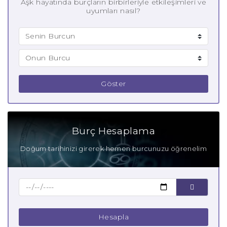
Aşk hayatında burçların birbirleriyle etkileşimleri ve
uyumları nasıl?
Göster
Burç Hesaplama
Doğum tarihinizi girerek hemen burcunuzu öğrenelim
Hesapla