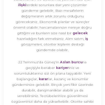
ilişki
lerdeki sorunlara dair yeni çözümler
gündeme gelebilir. Bazı mesafelerin
değişmesinin artık zorunlu olduğunu
göreceksiniz. Ekonomik planlar ve süreçler
önemli olabilir; harcamalarınızın nereye doğru
gittiğini ve bunların size nasıl bir
gelecek
hazırladığını fark etmelisiniz. Alım satım,
iş
görüşmeleri, otoriter kişilerin desteği
gündemde olabilir.
22 Temmuz'da Güneş'in
Aslan burcu
na
geçişiyle beraber
kariyer
iniz ve
sorumluluklarınız sizi ön plana taşıyabilir. Yeni
başlangıçlar,
karar
lar, kazanç ve konumlar
gündeminize gelebilir. Birçok yeni fikir üzerinde
durabilir, danışmanlıklar alabilir ya da
verebilirsiniz. Tecrübelerinize güvenilmesi
özgüveninizi daha da yükseltebilir. Otorite sahibi