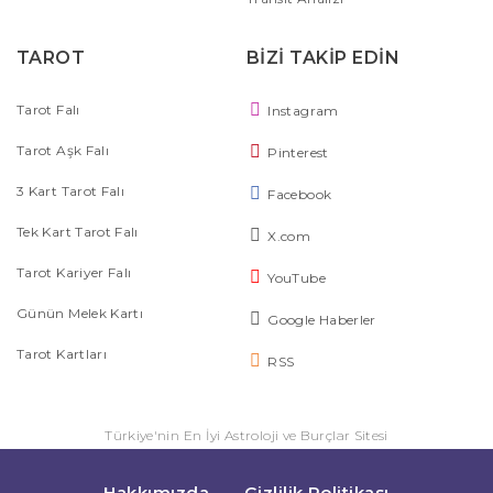
TAROT
BİZİ TAKİP EDİN
Tarot Falı
Instagram
Tarot Aşk Falı
Pinterest
3 Kart Tarot Falı
Facebook
Tek Kart Tarot Falı
X.com
Tarot Kariyer Falı
YouTube
Günün Melek Kartı
Google Haberler
Tarot Kartları
RSS
Türkiye'nin En İyi Astroloji ve Burçlar Sitesi
Hakkımızda
Gizlilik Politikası