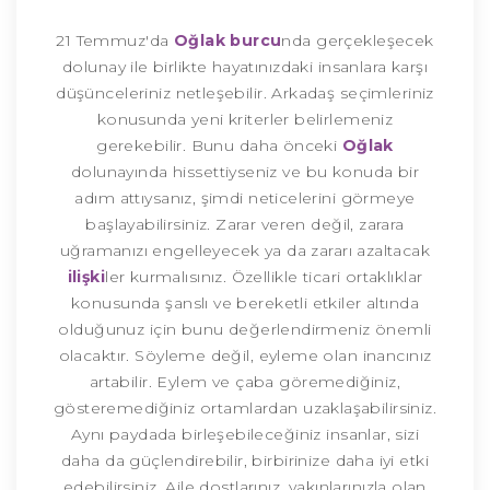
21 Temmuz'da
Oğlak burcu
nda gerçekleşecek
dolunay ile birlikte hayatınızdaki insanlara karşı
düşünceleriniz netleşebilir. Arkadaş seçimleriniz
konusunda yeni kriterler belirlemeniz
gerekebilir. Bunu daha önceki
Oğlak
dolunayında hissettiyseniz ve bu konuda bir
adım attıysanız, şimdi neticelerini görmeye
başlayabilirsiniz. Zarar veren değil, zarara
uğramanızı engelleyecek ya da zararı azaltacak
ilişki
ler kurmalısınız. Özellikle ticari ortaklıklar
konusunda şanslı ve bereketli etkiler altında
olduğunuz için bunu değerlendirmeniz önemli
olacaktır. Söyleme değil, eyleme olan inancınız
artabilir. Eylem ve çaba göremediğiniz,
gösteremediğiniz ortamlardan uzaklaşabilirsiniz.
Aynı paydada birleşebileceğiniz insanlar, sizi
daha da güçlendirebilir, birbirinize daha iyi etki
edebilirsiniz. Aile dostlarınız, yakınlarınızla olan