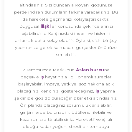
altındasınız. Sizi bundan alıkoyan, gözünüze
perde indiren durumların farkına varacaksınız. Bu
da harekete geçmenizi kolaylaştıracaktır.
Duygusal
ilişki
ler konusunda çekincelerinizi
aşabilirsiniz. Karşınızdaki insanı ve hislerini
anlamak daha kolay olabilir. Öyle ki, sizin bir şey
yapmanıza gerek kalmadan gerçekler önünüze
serilebilir.
2 Temmuz'da Merkür'ün
Aslan burcu
na
geçişiyle
iş
hayatınızla ilgili önemli süreçler
başlayabilir. İmzaya, yetkiye, söz hakkına açık
olacağınız, kendinizi göstereceğiniz,
iş
yapma
şeklinizle göz dolduracağınız bir etki altındasınız.
Ön planda olacağınız sorumluluklar alabilir,
girişimlerde bulunabilir, ödüllendirilebilir ve
kazancınızı arttırabilirsiniz. Hareketli ve ışıltılı
olduğu kadar yoğun, stresli bir tempoya