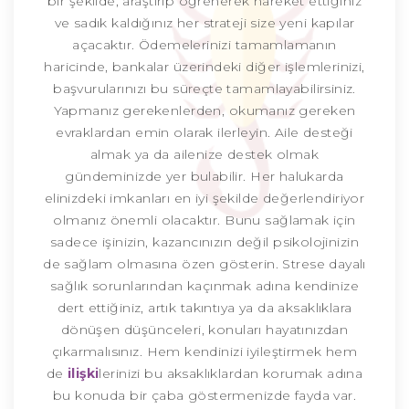
bir şekilde, araştırıp öğrenerek hareket ettiğiniz
ve sadık kaldığınız her strateji size yeni kapılar
açacaktır. Ödemelerinizi tamamlamanın
haricinde, bankalar üzerindeki diğer işlemlerinizi,
başvurularınızı bu süreçte tamamlayabilirsiniz.
Yapmanız gerekenlerden, okumanız gereken
evraklardan emin olarak ilerleyin. Aile desteği
almak ya da ailenize destek olmak
gündeminizde yer bulabilir. Her halukarda
elinizdeki imkanları en iyi şekilde değerlendiriyor
olmanız önemli olacaktır. Bunu sağlamak için
sadece işinizin, kazancınızın değil psikolojinizin
de sağlam olmasına özen gösterin. Strese dayalı
sağlık sorunlarından kaçınmak adına kendinize
dert ettiğiniz, artık takıntıya ya da aksaklıklara
dönüşen düşünceleri, konuları hayatınızdan
çıkarmalısınız. Hem kendinizi iyileştirmek hem
de
ilişki
lerinizi bu aksaklıklardan korumak adına
bu konuda bir çaba göstermenizde fayda var.