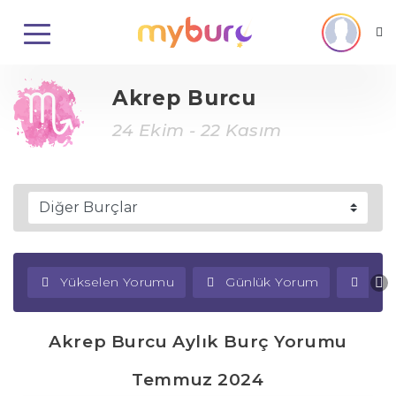
Akrep Burcu
24 Ekim - 22 Kasım
Yükselen Yorumu
Günlük Yorum
Haf
Akrep Burcu Aylık Burç Yorumu
Temmuz 2024