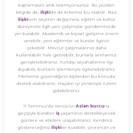
kaplamasını artık istemiyorsunuz. Bu yüzden
bilgide de,
ilişki
de de kriteriniz bu olabilir. Bazı
ilişki
lerin seyrinin değişmesi, eğitim ve kültür
düzeyinizle ilgili yeni çalışmalar gündeminizde
yer bulabilir. Akademik ve kişisel gelişime önem
verebilir, yeni eğitimler ve kurslar ilginizi
çekebilir. Mevcut çalışmalarınızı daha
kullanılabilir hale getirebilir, bunlarla sınırlarınızı
genişletebilirsiniz. Yurtdışı seyahatlerine ilgi
duyabilir, bunların işlemleriyle ilgilenebilirsiniz.
Fikirlerine güvendiğiniz kişilerden bu konuda
destek alabilirsiniz. Hayatın iyi yönleriyle özlem
gidebilirsiniz.
11 Temmuz'da Venüs'ün
Aslan burcu
na
geçişiyle beraber
iş
yaşamınızı destekleyecek
günlere ve etkilere ulaşabilirsiniz. Kendinizi
göstereceğiniz
ilişki
ler kurabilir, çevrenizin ve