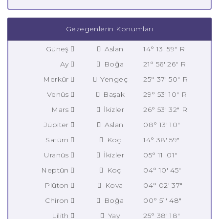
Gezegenlerin Konumları
Güneş
Aslan
14° 13' 59" R
Ay
Boğa
21° 56' 26" R
Merkür
Yengeç
25° 37' 50" R
Venüs
Başak
29° 53' 10" R
Mars
İkizler
26° 53' 32" R
Jüpiter
Aslan
08° 13' 10"
Satürn
Koç
14° 38' 59"
Uranüs
İkizler
05° 11' 01"
Neptün
Koç
04° 10' 45"
Plüton
Kova
04° 02' 37"
Chiron
Boğa
00° 51' 48"
Lilith
Yay
25° 38' 18"