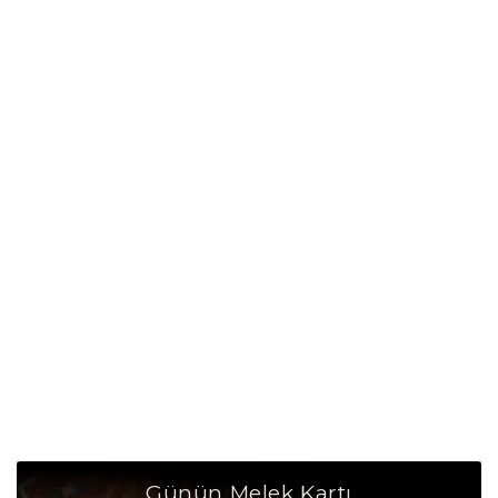
Akrep Burcu Taşı
Akrep Burcu Günü
Akrep Burcu Erkeği
Akrep Burcu Kadını
Akrep Burcu Tarzı
Akrep Burcu Bedendeki Temsili
Akrep Burcu Ünlüleri
Akrep Burcu Anlaşabildiği Burçlar
Akrep Burcu Anlaşamadığı Burçlar
Akrep Burcu Olumlu Yönleri
Günün Melek Kartı