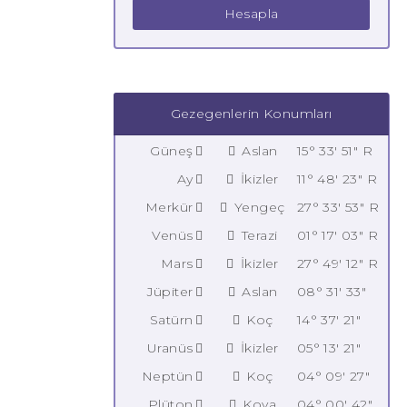
Hesapla
Gezegenlerin Konumları
Güneş
Aslan
15° 33' 51" R
Ay
İkizler
11° 48' 23" R
Merkür
Yengeç
27° 33' 53" R
Venüs
Terazi
01° 17' 03" R
Mars
İkizler
27° 49' 12" R
Jüpiter
Aslan
08° 31' 33"
Satürn
Koç
14° 37' 21"
Uranüs
İkizler
05° 13' 21"
Neptün
Koç
04° 09' 27"
Plüton
Kova
04° 00' 42"