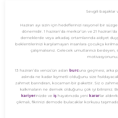
Sevgili başaklar
Haziran ayı sizin için hedeflerinizi rasyonel bir süz
dönemidir. 1 haziran’da merkür’ün ve 21 haziran’
derneklerde veya arkadaş ortamlarında aidiyet duy
beklentilerinizi karşılamayan insanlara çocukça kırılm
çalışmalısınız. Gelecek umutlarınızı besleyen,
motivasyonunuzu
13 haziran’da venüs’ün aslan
burc
una geçmesi, arka p
aslında ne kadar kıymetli olduğunu size fısıldayacak
zahmet barındıran, kocaman bir pakettir. Siz o zahm
kalkmaların ne demek olduğunu çok iyi bilirsiniz. Bu
kariyer
inizde ve
iş
hayatınızda yeni
karar
lar aldır
çıkmalı, fikrinizi demode bulacaklar korkusu taşımada