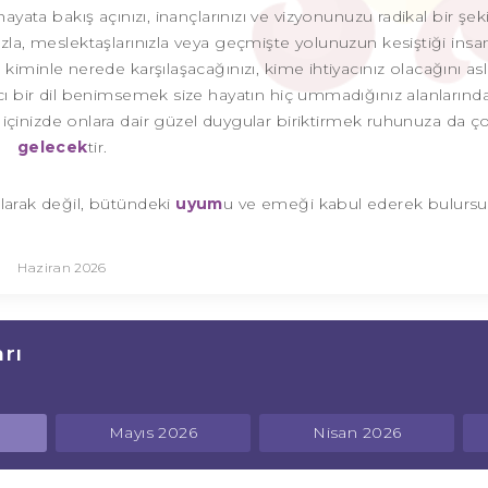
yata bakış açınızı, inançlarınızı ve vizyonunuzu radikal bir şek
ızla, meslektaşlarınızla veya geçmişte yolunuzun kesiştiği insan
minle nerede karşılaşacağınızı, kime ihtiyacınız olacağını asl
ıcı bir dil benimsemek size hayatın hiç ummadığınız alanlarında
k, içinizde onlara dair güzel duygular biriktirmek ruhunuza da ço
gelecek
tir.
arak değil, bütündeki
uyum
u ve emeği kabul ederek bulursu
Haziran 2026
rı
Mayıs 2026
Nisan 2026