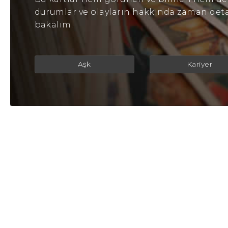
durumlar ve olayların hakkında zaman detayl
bakalım.
Aşk
Kariyer