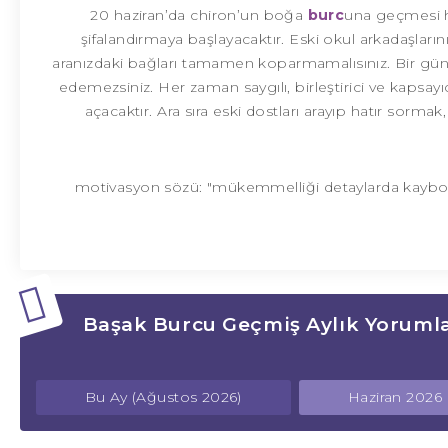
20 haziran’da chiron’un boğa
burc
una geçmesi ha
şifalandırmaya başlayacaktır. Eski okul arkadaşların
aranızdaki bağları tamamen koparmamalısınız. Bir gün ki
edemezsiniz. Her zaman saygılı, birleştirici ve kapsay
açacaktır. Ara sıra eski dostları arayıp hatır sorma
motivasyon sözü: "mükemmelliği detaylarda kaybol
Başak Burcu Geçmiş Aylık Yorumla
Bu Ay (Ağustos 2026)
Haziran 2026