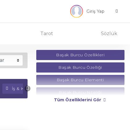
Giriş Yap
Tarot
Sözlük
Başak Burcu Özellikleri
Başak Burcu Özelliği
Başak Burcu Elementi
İş & Kariyer Falı
Para Falı
Başak Burcu Niteliği
Tüm Özelliklerini Gör
Başak Burcu Yönetici Gezegeni
Başak Burcu Rengi
Başak Burcu Taşı