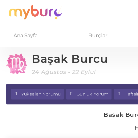
Ana Sayfa
Burçlar
Başak Burcu
24 Ağustos - 22 Eylül
Yükselen Yorumu
Günlük Yorum
Hafta
Başak Bur
H