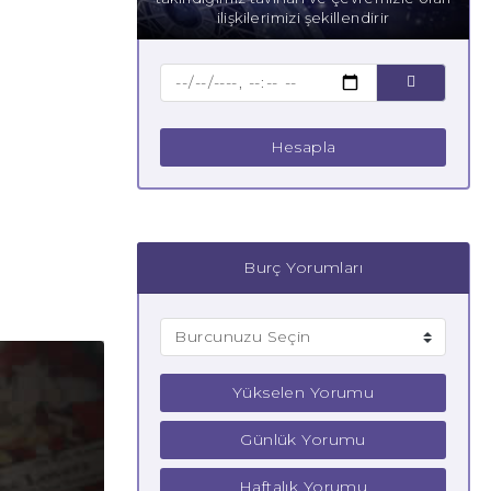
ilişkilerimizi şekillendirir
Hesapla
Burç Yorumları
Yükselen Yorumu
Günlük Yorumu
Haftalık Yorumu