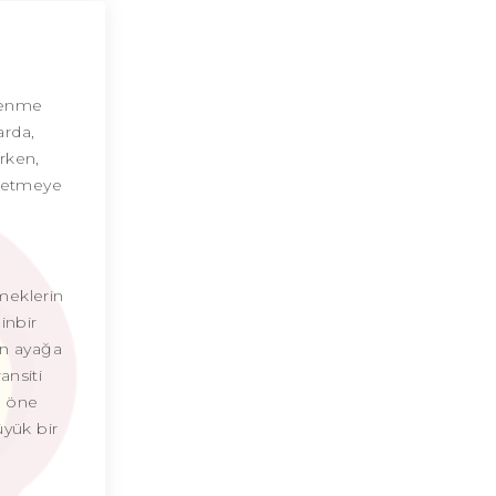
Başak Burcu Günü
Başak Burcu Erkeği
tlenme
arda,
Başak Burcu Kadını
rken,
l etmeye
Başak Burcu Tarzı
Başak Burcu Bedendeki Temsili
Başak Burcu Ünlüleri
meklerin
inbir
Başak Burcu Anlaşabildiği Burçlar
en ayağa
ansiti
Başak Burcu Anlaşamadığı Burçlar
a öne
Başak Burcu Olumlu Yönleri
üyük bir
Başak Burcu Olumsuz Yönleri