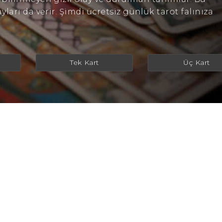
arı da verir. Şimdi ücretsiz günlük tarot falınıza
Tek Kart
Üç Kart