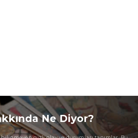
akkında Ne Diyor?
ilinmeyen gizli olay ve durumları tanımlar. Bu