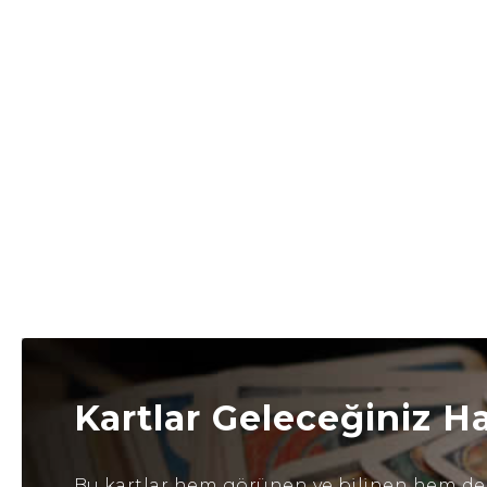
Kartlar Geleceğiniz H
Bu kartlar hem görünen ve bilinen hem de b