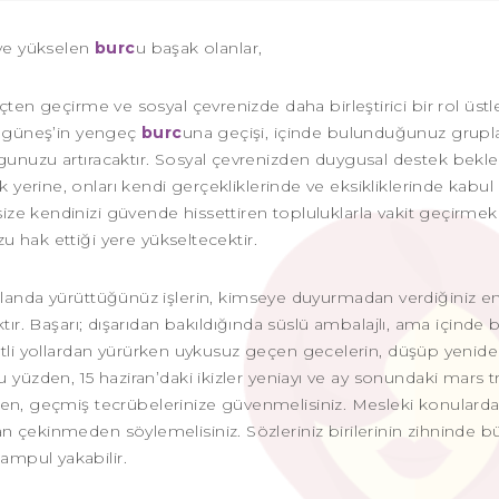
 ve yükselen
burc
u başak olanlar,
geçten geçirme ve sosyal çevrenizde daha birleştirici bir rol üs
da güneş’in yengeç
burc
una geçişi, içinde bulunduğunuz grupl
gunuzu artıracaktır. Sosyal çevrenizden duygusal destek bekle
ak yerine, onları kendi gerçekliklerinde ve eksikliklerinde kabu
 size kendinizi güvende hissettiren topluluklarla vakit geçirmek
 hak ettiği yere yükseltecektir.
landa yürüttüğünüz işlerin, kimseye duyurmadan verdiğiniz e
tır. Başarı; dışarıdan bakıldığında süslü ambalajlı, ama içinde b
etli yollardan yürürken uykusuz geçen gecelerin, düşüp yenid
 yüzden, 15 haziran’daki ikizler yeniayı ve ay sonundaki mars tr
ırken, geçmiş tecrübelerinize güvenmelisiniz. Mesleki konulard
n çekinmeden söylemelisiniz. Sözleriniz birilerinin zihninde b
ampul yakabilir.