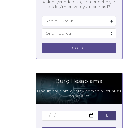
Aşk hayatında burçların birbirleriyle
etkileşimleri ve uyumları nasıl?
Göster
Burç Hesaplama
Doğum tarihinizi girerek hemen burcunuzu
öğrenelim