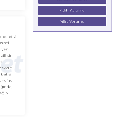
Aylık Yorumu
Yıllık Yorumu
inde etki
şisel
 yeni
ilirsin.
zi
mevcut.
i bakış
kendine
iğinde,
eğin.