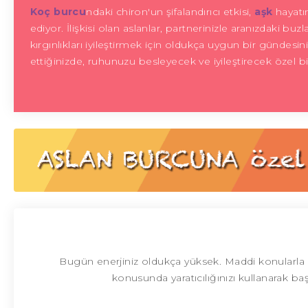
Koç burcu
ndaki chiron'un şifalandırıcı etkisi,
aşk
hayatın
ediyor. İlişkisi olan aslanlar, partnerinizle aranızdaki bu
kırgınlıkları iyileştirmek için oldukça uygun bir gündesin
ettiğinizde, ruhunuzu besleyecek ve iyileştirecek özel bir k
Bugün enerjiniz oldukça yüksek. Maddi konularla il
konusunda yaratıcılığınızı kullanarak başa