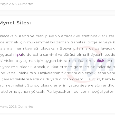
Mayıs 2026, Cumartesi
Mynet Sitesi
aşacaksın. Kendine olan güvenin artacak ve etrafındakiler üzer
ifade etmek için mükemmel bir zaman. Sanatsal projeler veya ki
kalarına ilham kaynağı olacaksın. Sosyal ortamlarda parlayacak,
uygusal
ilişki
lerde daha samimi ve dürüst olma ihtiyacı hissedeb
ki hisleri paylaşmak için uygun bir zaman. Bu sürek,
ilişki
lerini
 yardımcı olacak. Ancak, dikkat etmen gereken noktalar da 
 kapalı olabilirsin. Başkalarının fikirlerini dinlemek, sana yen
ikte, çevrendekilere karşı da duyarlı olman önemli. Bugün, hem 
rcih etmelisin. Sonuç olarak, enerjini yapıcı şeylere yönlendird
tkileme şansın yüksek. Parlayacaksın; bu, senin doğal yeten
Mayıs 2026, Cumartesi