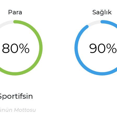
Para
Sağlık
80%
90
Sportifsin
ünün Mottosu