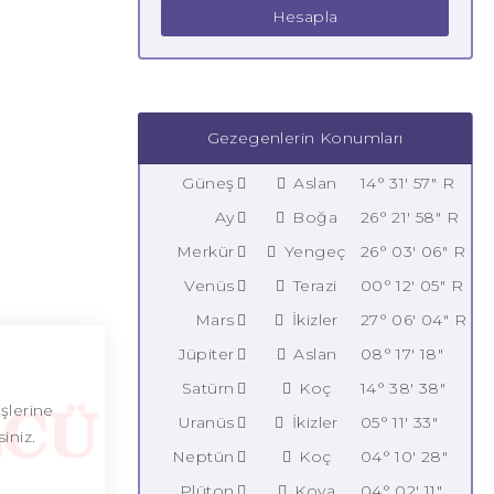
Hesapla
Gezegenlerin Konumları
Güneş
Aslan
14° 31' 57" R
Ay
Boğa
26° 21' 58" R
Merkür
Yengeç
26° 03' 06" R
Venüs
Terazi
00° 12' 05" R
Mars
İkizler
27° 06' 04" R
Jüpiter
Aslan
08° 17' 18"
Satürn
Koç
14° 38' 38"
üşlerine
Uranüs
İkizler
05° 11' 33"
iniz.
Neptün
Koç
04° 10' 28"
Plüton
Kova
04° 02' 11"