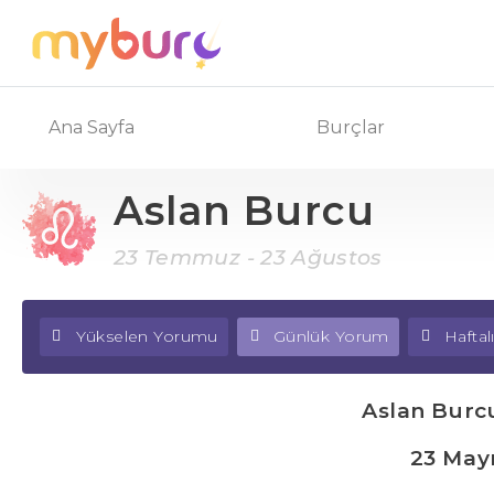
Ana Sayfa
Burçlar
Aslan Burcu
23 Temmuz - 23 Ağustos
Yükselen Yorumu
Günlük Yorum
Hafta
Aslan Burc
23 May