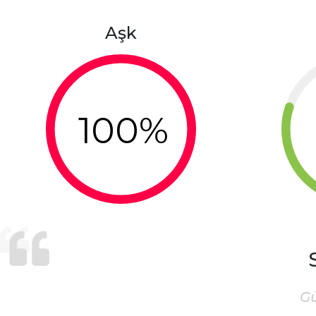
Aşk
100%
G