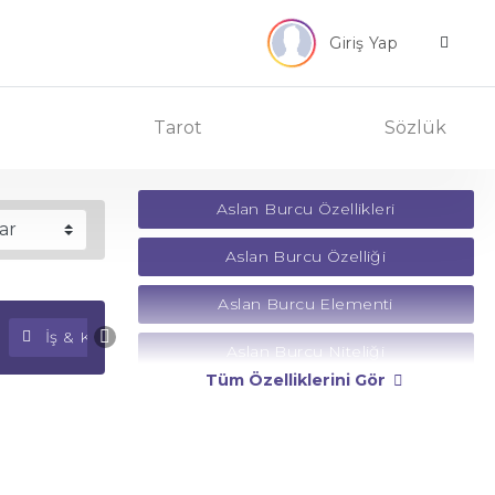
Giriş Yap
Tarot
Sözlük
Aslan Burcu Özellikleri
Aslan Burcu Özelliği
Aslan Burcu Elementi
İş & Kariyer Falı
Para Falı
Aslan Burcu Niteliği
Tüm Özelliklerini Gör
Aslan Burcu Yönetici Gezegeni
Aslan Burcu Rengi
Aslan Burcu Taşı