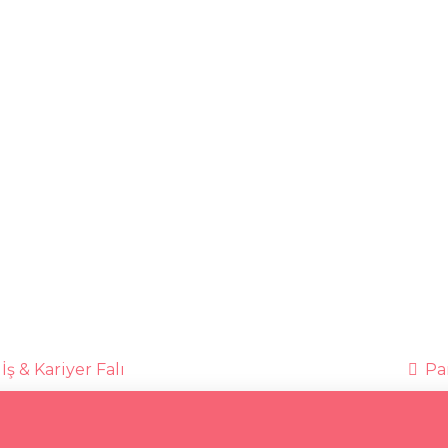
İş & Kariyer Falı
Par