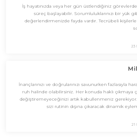
İş hayatınızda veya her gün üstlendiğiniz görevlerde
süreç başlayabilir. Sorumluluklarınızı bir yük gi
değerlendirmenizde fayda vardır. Tecrübeli kişilerle
s
23 
Mi
İnançlarınızı ve doğrularınızı savunurken fazlasıyla har
ruh halinde olabilirsiniz. Her konuda haklı çıkmaya ça
değiştiremeyeceğinizi artık kabullenmeniz gerekiyor. 
sizi rutinin dışına çıkaracak dinamik eyle
21